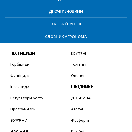
ДІЮЧІ РЕЧОВИНИ
КАРТА ҐРУНТІВ
СЛОВНИК АГРОНОМА
ПЕСТИЦИДИ
Круп’яні
Гербіциди
Технічні
Фунгіциди
Овочеві
Інсекциди
ШКІДНИКИ
Регулятори росту
ДОБРИВА
Протруйники
Азотні
БУР’ЯНИ
Фосфорні
НАСІННЯ
Калійні