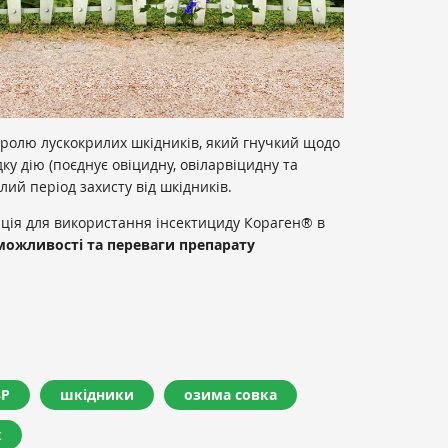
тролю лускокрилих шкідників, який гнучкий щодо
ку дію (поєднує овіцидну, овіларвіцидну та
лий період захисту від шкідників.
ація для використання інсектициду Кораген® в
можливості тa перевaги препарату
ЗР
шкідники
озима совка
к