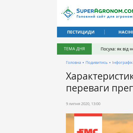
ПЕСТИЦИДИ
НАСІН
ТЕМА ДНЯ
Посуха: як від
Головна
•
Подивитись
•
Інфографік
Хaрaктеристик
перевaги пре
9 липня 2020, 13:00