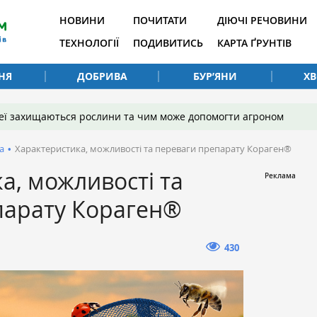
НОВИНИ
ПОЧИТАТИ
ДІЮЧІ РЕЧОВИНИ
ТЕХНОЛОГІЇ
ПОДИВИТИСЬ
КАРТА ҐРУНТІВ
НЯ
ДОБРИВА
БУР’ЯНИ
Х
 неї захищаються рослини та чим може допомогти агроном
а
•
Хaрaктеристикa, можливості тa перевaги препарату Кораген®
a, можливості тa
парату Кораген®
430