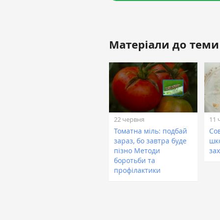
Матеріали до теми
22 червня
11 
Томатна міль: подбай
Сов
зараз, бо завтра буде
шк
пізно Методи
зах
боротьби та
профілактики