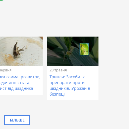
червня
28 травня
ка озима: розвиток,
Трипси: Засоби та
одочинність та
препарати проти
ист від шкідника
шкідників. Урожай в
безпеці
БІЛЬШЕ