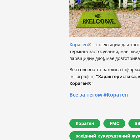
Кораген®
– інсектицид для кон
термінів застосування, має швид
ларвіцидну дію), має довготрива
Вся головна та важлива інформ
інфографіці
"Хaрaктеристикa, 
Кораген®
".
Все за тегом #Кораген
Кораген
FMC
З
західний кукурудзяний жу