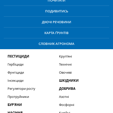
ПОЧИТАТИ
ПОДИВИТИСЬ
ДІЮЧІ РЕЧОВИНИ
КАРТА ҐРУНТІВ
СЛОВНИК АГРОНОМА
ПЕСТИЦИДИ
Круп’яні
Гербіциди
Технічні
Фунгіциди
Овочеві
Інсекциди
ШКІДНИКИ
Регулятори росту
ДОБРИВА
Протруйники
Азотні
БУР’ЯНИ
Фосфорні
НАСІННЯ
Калійні