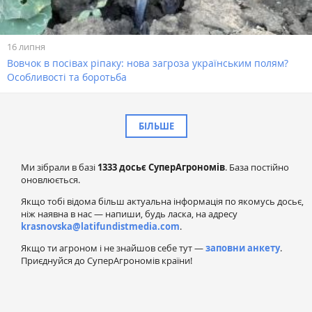
16 липня
Вовчок в посівах ріпаку: нова загроза українським полям?
Особливості та боротьба
БІЛЬШЕ
Ми зібрали в базі
1333 досьє СуперАгрономів
. База постійно
оновлюється.
Якщо тобі відома більш актуальна інформація по якомусь досьє,
ніж наявна в нас — напиши, будь ласка, на адресу
krasnovska@latifundistmedia.com
.
Якщо ти агроном і не знайшов себе тут —
заповни анкету
.
Приєднуйся до СуперАгрономів країни!