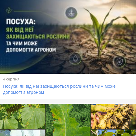
4 серпня
Посуха: як від неї захищаються рослини та чим може
допомогти агроном