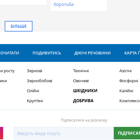
боротьба
БІЛЬШЕ
ОЧИТАТИ
ПОДИВИТИСЬ
ДІЮЧІ РЕЧОВИНИ
КАРТА 
и росту
Зернові
Технічні
Азотні
ики
Зернобобові
Овочеві
Фосфорні
Олійні
ШКІДНИКИ
Калійні
Круп’яні
ДОБРИВА
Комплексн
Підписатися на розсилку
ПІДПИСА