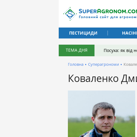
ПЕСТИЦИДИ
НАСІН
ТЕМА ДНЯ
Посуха: як від
Головна
•
Суперагрономи
•
Ковал
Коваленко Дм