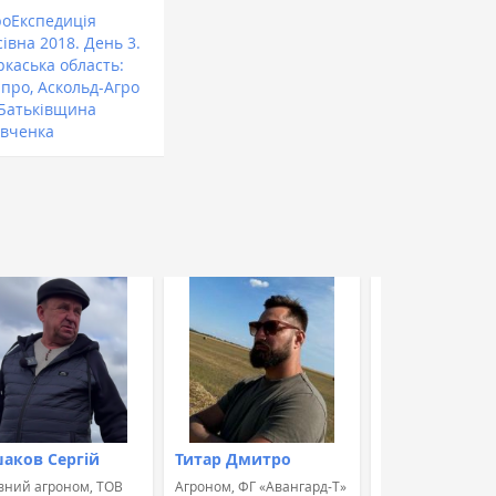
роЕкспедиція
івна 2018. День 3.
ркаська область:
іпро, Аскольд-Агро
 Батьківщина
вченка
аков Сергій
Титар Дмитро
Швець Альон
вний агроном, ТОВ
Агроном, ФГ «Авангард-Т»
Агроном, Група к