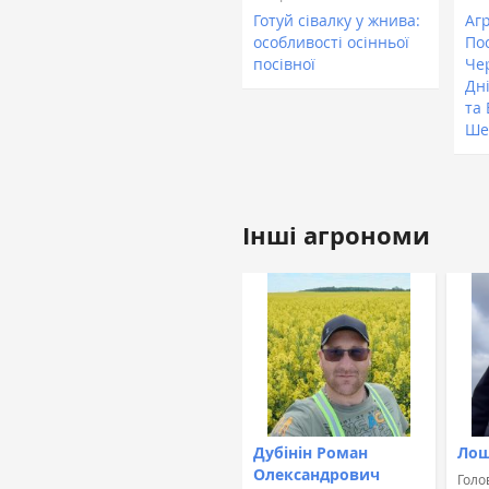
Готуй сівалку у жнива:
Аг
особливості осінньої
Пос
посівної
Че
Дн
та
Ше
Інші агрономи
Дубінін Роман
Лош
Олександрович
Голо