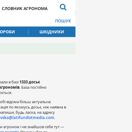
СЛОВНИК АГРОНОМА
ПОШУК
ВОРОБИ
ШКІДНИКИ
рали в базі
1333 досьє
Агрономів
. База постійно
ється.
обі відома більш актуальна
ація по якомусь досьє, ніж наявна в
напиши, будь ласка, на адресу
ovska@latifundistmedia.com
.
и агроном і не знайшов себе тут —