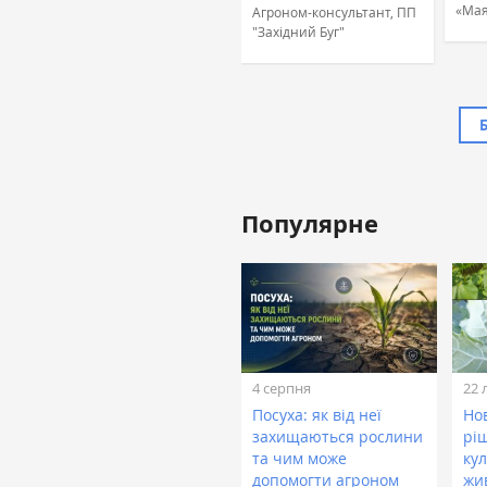
«Мая
Агроном-консультант, ПП
"Західний Буг"
Популярне
Жовтан Назар
Лінійний агроном, ТОВ
«ТАС Агро Захід» (ТАС
Агро)
4 серпня
22 
Посуха: як від неї
Нов
захищаються рослини
рі
та чим може
кул
допомогти агроном
жи