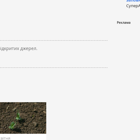
запов
СуперА
відкритих джерел.
квітня