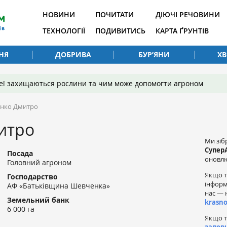
НОВИНИ
ПОЧИТАТИ
ДІЮЧІ РЕЧОВИНИ
ТЕХНОЛОГІЇ
ПОДИВИТИСЬ
КАРТА ҐРУНТІВ
НЯ
ДОБРИВА
БУР’ЯНИ
Х
 неї захищаються рослини та чим може допомогти агроном
енко Дмитро
итро
Ми зіб
Супер
Посада
оновлю
Головний агроном
Якщо т
Господарство
інформ
АФ «Батьківщина Шевченка»
нас — 
Земельний банк
krasn
6 000 га
Якщо т