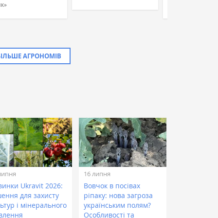
к»
«УкрБіоЛенд»
БІЛЬШЕ АГРОНОМІВ
липня
16 липня
инки Ukravit 2026:
Вовчок в посівах
шення для захисту
ріпаку: нова загроза
ьтур і мінерального
українським полям?
влення
Особливості та