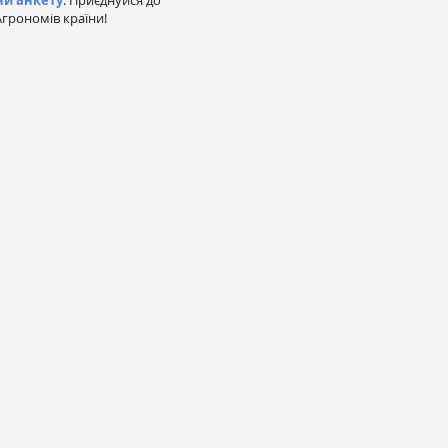
ни анкету
. Приєднуйся до
грономів країни!