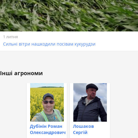
1 липня
Сильні вітри нашкодили посівам кукурудзи
Інші агрономи
Дубінін Роман
Лошаков
Олександрович
Сергій