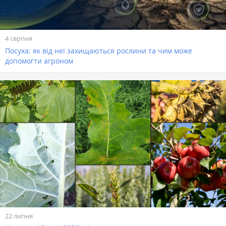
4 серпня
Посуха: як від неї захищаються рослини та чим може
допомогти агроном
22 липня