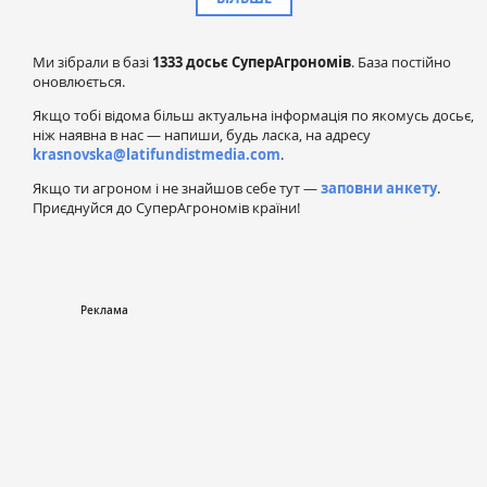
Ми зібрали в базі
1333 досьє СуперАгрономів
. База постійно
оновлюється.
Якщо тобі відома більш актуальна інформація по якомусь досьє,
ніж наявна в нас — напиши, будь ласка, на адресу
krasnovska@latifundistmedia.com
.
Якщо ти агроном і не знайшов себе тут —
заповни анкету
.
Приєднуйся до СуперАгрономів країни!