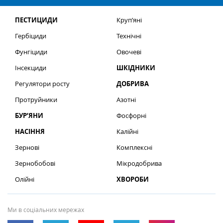
ПЕСТИЦИДИ
Круп’яні
Гербіциди
Технічні
Фунгіциди
Овочеві
Інсекциди
ШКІДНИКИ
Регулятори росту
ДОБРИВА
Протруйники
Азотні
БУР’ЯНИ
Фосфорні
НАСІННЯ
Калійні
Зернові
Комплексні
Зернобобові
Мікродобрива
Олійні
ХВОРОБИ
Ми в соціальних мережах