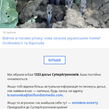
16 липня
Вовчок в посівах ріпаку: нова загроза українським полям?
Особливості та боротьба
БІЛЬШЕ
Ми зібрали в базі
1333 досьє СуперАгрономів
. База постійно
оновлюється.
Якщо тобі відома більш актуальна інформація по якомусь досьє,
ніж наявна в нас — напиши, будь ласка, на адресу
krasnovska@latifundistmedia.com
.
Якщо ти агроном і не знайшов себе тут —
заповни анкету
.
Приєднуйся до СуперАгрономів країни!