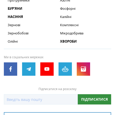
Протруйники
Азотні
БУР’ЯНИ
Фосфорні
НАСІННЯ
Калійні
Зернові
Комплексні
Зернобобові
Мікродобрива
Олійні
ХВОРОБИ
Ми в соціальних мережах
Підписатися на розсилку
ПІДПИСАТИСЯ