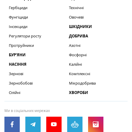
Гербіциди
Технічні
Фунгіциди
Овочеві
Інсекциди
ШКІДНИКИ
Регулятори росту
ДОБРИВА
Протруйники
Азотні
БУР’ЯНИ
Фосфорні
НАСІННЯ
Калійні
Зернові
Комплексні
Зернобобові
Мікродобрива
Олійні
ХВОРОБИ
Ми в соціальних мережах