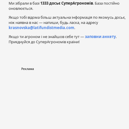
Ми зібрали в базі
1333 досьє СуперАгрономів
. База постійно
оновлюється.
Якщо тобі відома більш актуальна інформація по якомусь досьє,
ніж наявна в нас — напиши, будь ласка, на адресу
krasnovska@latifundistmedia.com
.
Якщо ти агроном і не знайшов себе тут —
заповни анкету
.
Приєднуйся до СуперАгрономів країни!