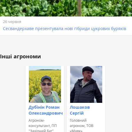
26 червня
Сесвандерхаве презентувала нові гібриди цукрових буряків
Інші агрономи
Дубінін Роман
Лошаков
Олександрович
Сергій
Агроном-
Головний
консультант, ПП
агроном, ТОВ
"Західний Буг"
«Маяк»