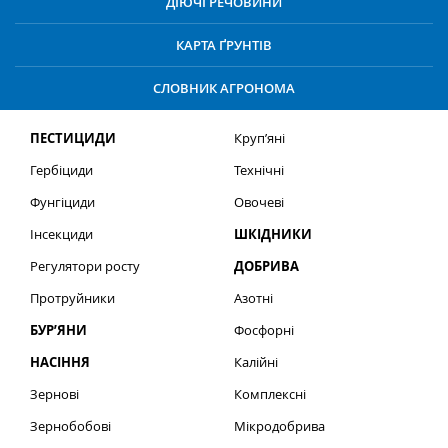
ДІЮЧІ РЕЧОВИНИ
КАРТА ҐРУНТІВ
СЛОВНИК АГРОНОМА
ПЕСТИЦИДИ
Круп’яні
Гербіциди
Технічні
Фунгіциди
Овочеві
Інсекциди
ШКІДНИКИ
Регулятори росту
ДОБРИВА
Протруйники
Азотні
БУР’ЯНИ
Фосфорні
НАСІННЯ
Калійні
Зернові
Комплексні
Зернобобові
Мікродобрива