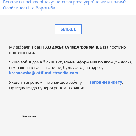
Вовчок в посівах ріпаку: нова загроза українським полям?
Особливості та боротьба
БІЛЬШЕ
Ми зібрали в базі
1333 досьє СуперАгрономів
. База постійно
оновлюється.
Якщо тобі відома більш актуальна інформація по якомусь досьє,
ніж наявна в нас — напиши, будь ласка, на адресу
krasnovska@latifundistmedia.com
.
Якщо ти агроном і не знайшов себе тут —
заповни анкету
.
Приєднуйся до СуперАгрономів країни!