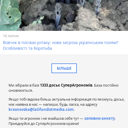
16 липня
Вовчок в посівах ріпаку: нова загроза українським полям?
Особливості та боротьба
БІЛЬШЕ
Ми зібрали в базі
1333 досьє СуперАгрономів
. База постійно
оновлюється.
Якщо тобі відома більш актуальна інформація по якомусь досьє,
ніж наявна в нас — напиши, будь ласка, на адресу
krasnovska@latifundistmedia.com
.
Якщо ти агроном і не знайшов себе тут —
заповни анкету
.
Приєднуйся до СуперАгрономів країни!