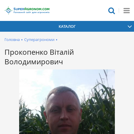
КАТАЛОГ
Головна
•
Суперагрономи
•
Прокопенко Віталій
Володимирович