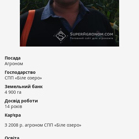
Посада
Агроном
Господарство
СПП «Біле озеро»
Земельний банк
4 900 га
Досвід роботи
14 років
Кар’єра
З 2008 р. агроном СПП «Біле озеро»
Освіта