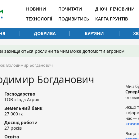
НОВИНИ
ПОЧИТАТИ
ДІЮЧІ РЕЧОВИНИ
ТЕХНОЛОГІЇ
ПОДИВИТИСЬ
КАРТА ҐРУНТІВ
НЯ
ДОБРИВА
БУР’ЯНИ
Х
 неї захищаються рослини та чим може допомогти агроном
тюк Володимир Богданович
одимир Богданович
Ми зіб
Супер
Господарство
оновлю
ТОВ «Гадз Агро»
Якщо т
Земельний банк
інформ
27 000 га
нас — 
Досвід роботи
krasn
27 років
Якщо т
Освіта