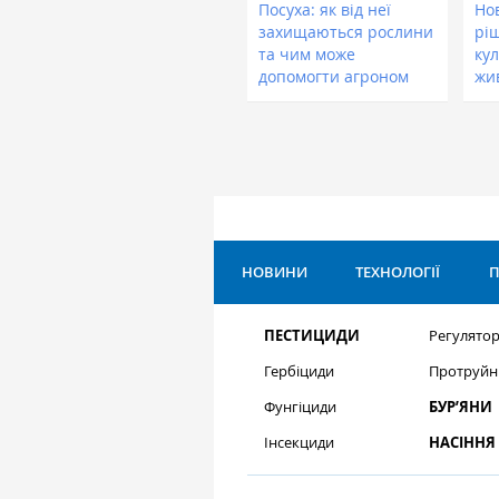
Посуха: як від неї
Нов
захищаються рослини
рі
та чим може
кул
допомогти агроном
жи
НОВИНИ
ТЕХНОЛОГІЇ
П
ПЕСТИЦИДИ
Регулятор
Гербіциди
Протруйн
Фунгіциди
БУР’ЯНИ
Інсекциди
НАСІННЯ