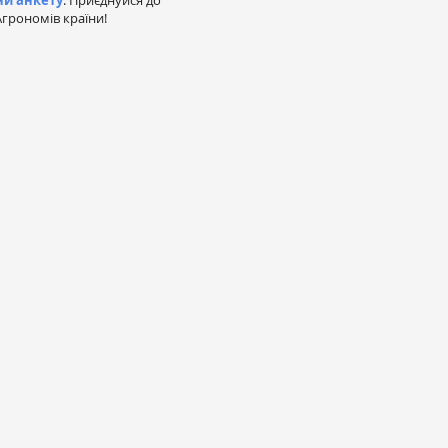
ни анкету
. Приєднуйся до
грономів країни!