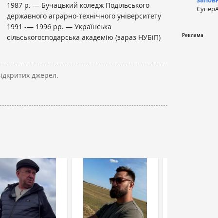
запов
1987 р. — Бучацький коледж Подільського
СуперА
державного аграрно-технічного університету
1991 -— 1996 рр. — Українська
сільськогосподарська академію (зараз НУБіП)
відкритих джерел.