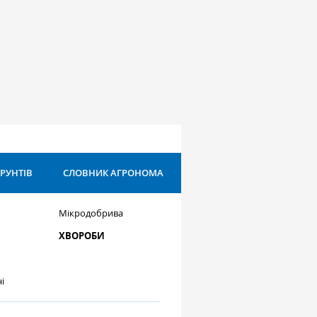
ҐРУНТІВ
СЛОВНИК АГРОНОМА
Мікродобрива
ХВОРОБИ
і