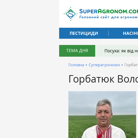
ПЕСТИЦИДИ
НАСІН
ТЕМА ДНЯ
Посуха: як від
Головна
•
Суперагрономи
•
Горба
Горбатюк Вол