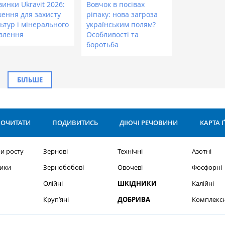
инки Ukravit 2026:
Вовчок в посівах
шення для захисту
ріпаку: нова загроза
ьтур і мінерального
українським полям?
влення
Особливості та
боротьба
БІЛЬШЕ
ОЧИТАТИ
ПОДИВИТИСЬ
ДІЮЧІ РЕЧОВИНИ
КАРТА 
и росту
Зернові
Технічні
Азотні
ики
Зернобобові
Овочеві
Фосфорні
Олійні
ШКІДНИКИ
Калійні
Круп’яні
ДОБРИВА
Комплексн