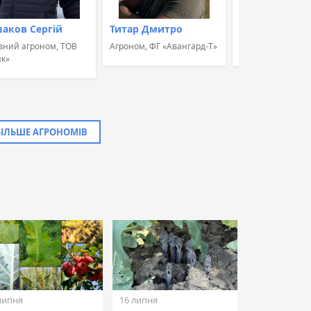
аков Сергій
Титар Дмитро
Швець Альон
вний агроном, ТОВ
Агроном, ФГ «Авангард-Т»
Агроном, ПП "МА
к»
БІЛЬШЕ АГРОНОМІВ
липня
16 липня