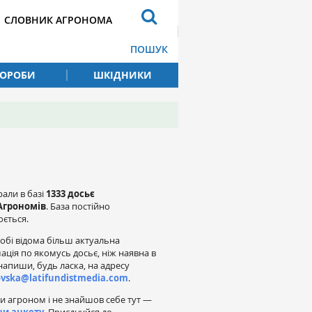
СЛОВНИК АГРОНОМА
ПОШУК
ВОРОБИ
ШКІДНИКИ
рали в базі
1333 досьє
Агрономів
. База постійно
ється.
обі відома більш актуальна
ація по якомусь досьє, ніж наявна в
напиши, будь ласка, на адресу
ovska@latifundistmedia.com
.
и агроном і не знайшов себе тут —