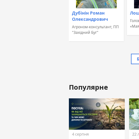
Дубінін Роман
Лош
Олександрович
Голо
«Мая
Агроном-консультант, ПП
"Західний Буг"
Популярне
Жовтан Назар
Лінійний агроном, ТОВ
«ТАС Агро Захід» (ТАС
Агро)
4 серпня
22 