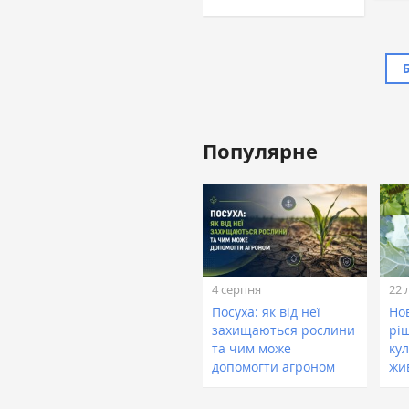
Популярне
Жовтан Назар
Лінійний агроном, ТОВ
«ТАС Агро Захід» (ТАС
Агро)
4 серпня
22 
Посуха: як від неї
Нов
захищаються рослини
рі
та чим може
кул
допомогти агроном
жи