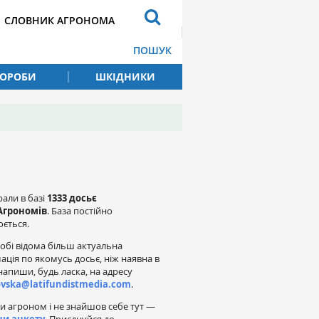
СЛОВНИК АГРОНОМА
ПОШУК
ВОРОБИ
ШКІДНИКИ
рали в базі
1333 досьє
Агрономів
. База постійно
ється.
обі відома більш актуальна
ація по якомусь досьє, ніж наявна в
напиши, будь ласка, на адресу
ovska@latifundistmedia.com
.
и агроном і не знайшов себе тут —