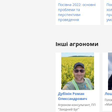
Посівна 2022: основні
Пос
проблеми та
хол
перспективи
пр
проведення
ум
Інші агрономи
Дубінін Роман
Лош
Олександрович
Голо
«Мая
Агроном-консультант, ПП
"Західний Буг"