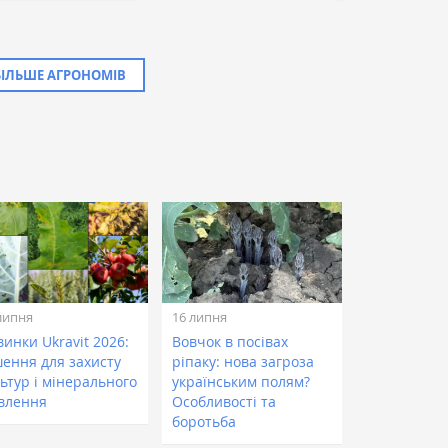
БІЛЬШЕ АГРОНОМІВ
липня
16 липня
инки Ukravit 2026:
Вовчок в посівах
шення для захисту
ріпаку: нова загроза
ьтур і мінерального
українським полям?
влення
Особливості та
боротьба