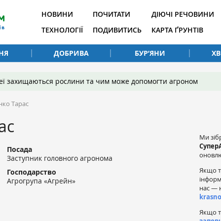
НОВИНИ
ПОЧИТАТИ
ДІЮЧІ РЕЧОВИНИ
ТЕХНОЛОГІЇ
ПОДИВИТИСЬ
КАРТА ҐРУНТІВ
НЯ
ДОБРИВА
БУР’ЯНИ
Х
 неї захищаються рослини та чим може допомогти агроном
нко Тарас
ас
Ми зіб
Супер
Посада
оновлю
Заступник головного агронома
Якщо т
Господарство
інформ
Агрогрупа «Агрейн»
нас — 
krasn
Якщо т