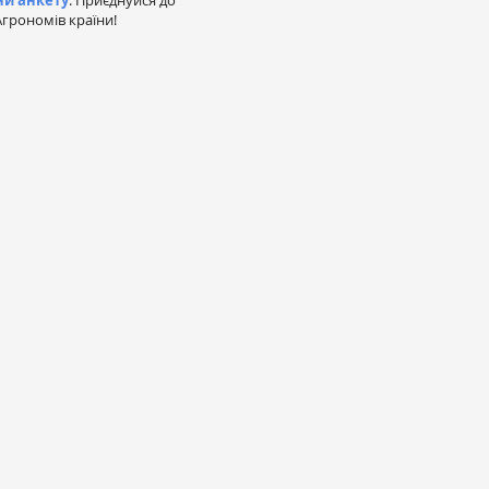
ни анкету
. Приєднуйся до
грономів країни!