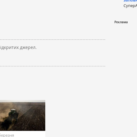
запов
СуперА
відкритих джерел.
березня