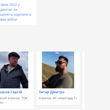
івна-2022 у
дингах: як
ацюють компанії в
овах війни
аков Сергій
Титар Дмитро
Швець Альон
вний агроном, ТОВ
Агроном, ФГ «Авангард-Т»
Агроном, Група к
к»
«УкрБіоЛенд»