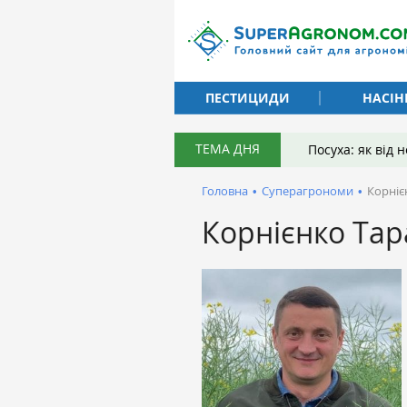
ПЕСТИЦИДИ
НАСІН
ТЕМА ДНЯ
Посуха: як від
Головна
•
Суперагрономи
•
Корніє
Корнієнко Тар