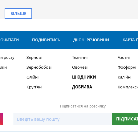
БІЛЬШЕ
ОЧИТАТИ
ПОДИВИТИСЬ
ДІЮЧІ РЕЧОВИНИ
КАРТА 
и росту
Зернові
Технічні
Азотні
ики
Зернобобові
Овочеві
Фосфорні
Олійні
ШКІДНИКИ
Калійні
Круп’яні
ДОБРИВА
Комплексн
Підписатися на розсилку
ПІДПИСА