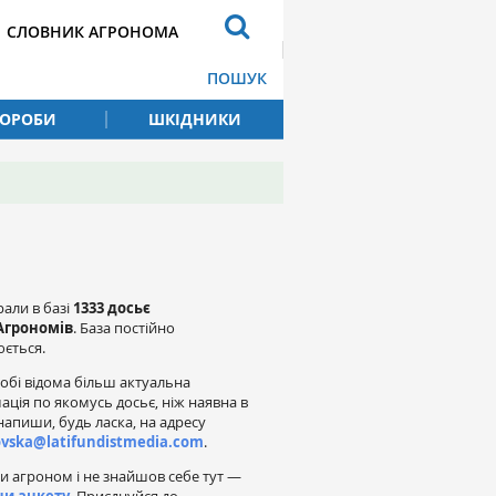
СЛОВНИК АГРОНОМА
ПОШУК
ВОРОБИ
ШКІДНИКИ
рали в базі
1333 досьє
Агрономів
. База постійно
ється.
обі відома більш актуальна
ація по якомусь досьє, ніж наявна в
напиши, будь ласка, на адресу
ovska@latifundistmedia.com
.
и агроном і не знайшов себе тут —