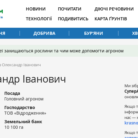
НОВИНИ
ПОЧИТАТИ
ДІЮЧІ РЕЧОВИНИ
ТЕХНОЛОГІЇ
ПОДИВИТИСЬ
КАРТА ҐРУНТІВ
НЯ
ДОБРИВА
БУР’ЯНИ
Х
 неї захищаються рослини та чим може допомогти агроном
 Олександр Іванович
андр Іванович
Ми зіб
Супер
Посада
оновлю
Головний агроном
Якщо т
Господарство
інформ
ТОВ «Відродження»
нас — 
Земельний банк
krasn
10 100 га
Якщо т