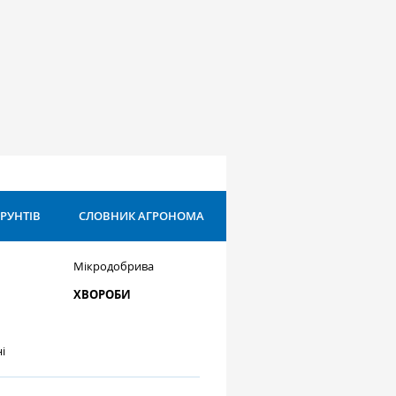
ҐРУНТІВ
СЛОВНИК АГРОНОМА
Мікродобрива
ХВОРОБИ
і