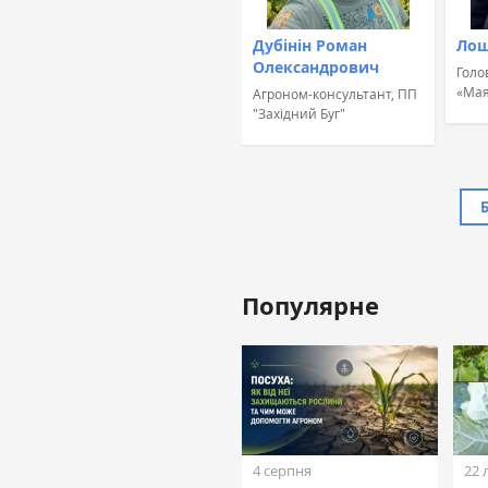
Дубінін Роман
Лош
Олександрович
Голо
«Мая
Агроном-консультант, ПП
"Західний Буг"
Популярне
Жовтан Назар
Лінійний агроном, ТОВ
«ТАС Агро Захід» (ТАС
Агро)
4 серпня
22 