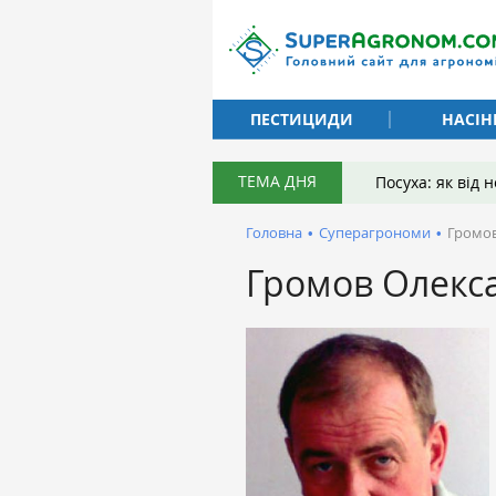
ПЕСТИЦИДИ
НАСІН
ТЕМА ДНЯ
Посуха: як від
Головна
•
Суперагрономи
•
Громов
Громов Олекс