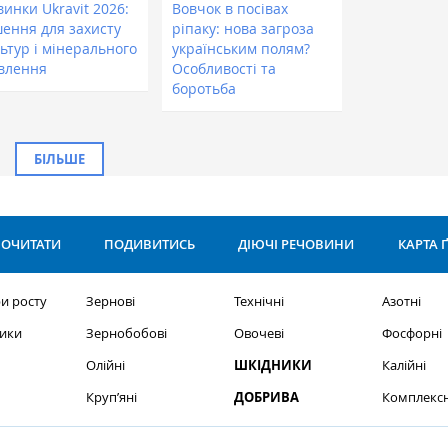
инки Ukravit 2026:
Вовчок в посівах
шення для захисту
ріпаку: нова загроза
ьтур і мінерального
українським полям?
влення
Особливості та
боротьба
БІЛЬШЕ
ОЧИТАТИ
ПОДИВИТИСЬ
ДІЮЧІ РЕЧОВИНИ
КАРТА 
и росту
Зернові
Технічні
Азотні
ики
Зернобобові
Овочеві
Фосфорні
Олійні
ШКІДНИКИ
Калійні
Круп’яні
ДОБРИВА
Комплексн