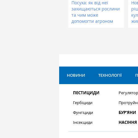
Посуха: як від неї
Нов
захищаються рослини
рі
та чим може
кул
допомогти агроном
жи
НОВИНИ
ТЕХНОЛОГІЇ
П
ПЕСТИЦИДИ
Регулятор
Гербіциди
Протруйн
Фунгіциди
БУР’ЯНИ
Інсекциди
НАСІННЯ