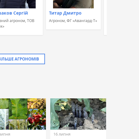
аков Сергій
Титар Дмитро
Швець Альон
вний агроном, ТОВ
Агроном, ФГ «Авангард-Т»
Агроном, Група к
к»
«УкрБіоЛенд»
БІЛЬШЕ АГРОНОМІВ
липня
16 липня