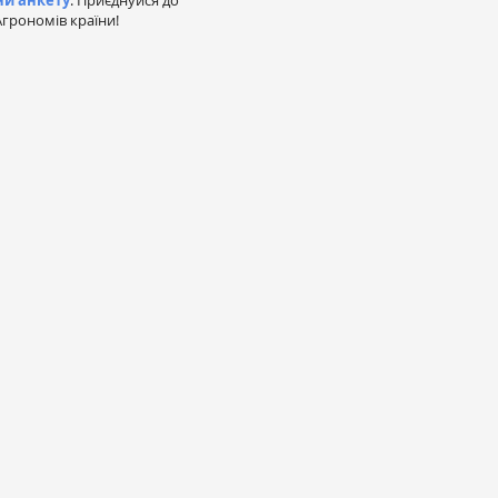
ни анкету
. Приєднуйся до
грономів країни!