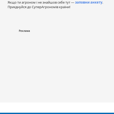
Якщо ти агроном і не знайшов себе тут —
заповни анкету
.
Приєднуйся до СуперАгрономів країни!