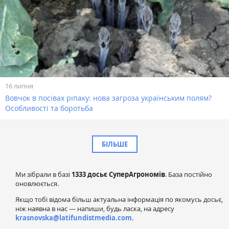
16 липня
Вовчок в посівах ріпаку: нова загроза українським полям?
Особливості та боротьба
БІЛЬШЕ
Ми зібрали в базі
1333 досьє СуперАгрономів
. База постійно
оновлюється.
Якщо тобі відома більш актуальна інформація по якомусь досьє,
ніж наявна в нас — напиши, будь ласка, на адресу
krasnovska@latifundistmedia.com
.