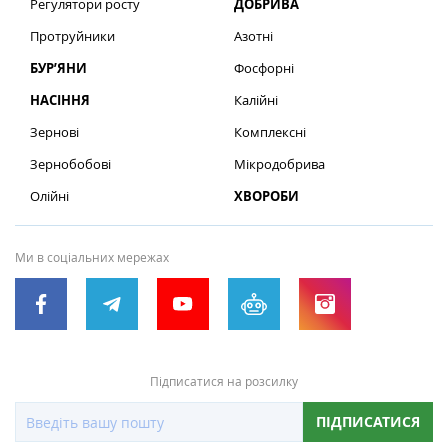
Регулятори росту
ДОБРИВА
Протруйники
Азотні
БУР’ЯНИ
Фосфорні
НАСІННЯ
Калійні
Зернові
Комплексні
Зернобобові
Мікродобрива
Олійні
ХВОРОБИ
Ми в соціальних мережах
Підписатися на розсилку
ПІДПИСАТИСЯ