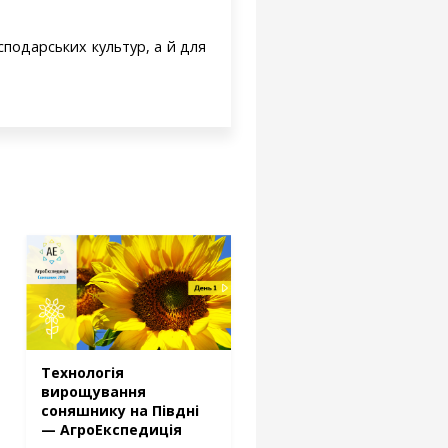
подарських культур, а й для
Технологія
вирощувaння
соняшнику на Півдні
— АгроЕкспедиція