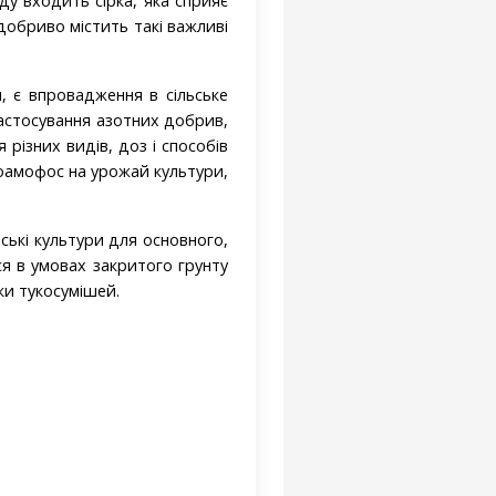
аду входить сірка, яка сприяє
 добриво містить такі важливі
, є впровадження в сільське
астосування азотних добрив,
різних видів, доз і способів
оамофос на урожай культури,
рські культури для основного,
я в умовах закритого грунту
ки тукосумішей.