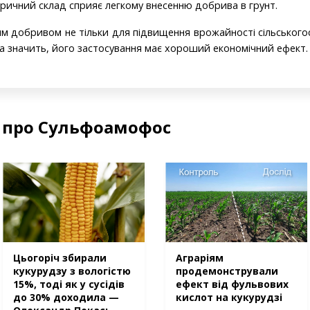
ричний склад сприяє легкому внесенню добрива в грунт.
 добривом не тільки для підвищення врожайності сільськогос
, а значить, його застосування має хороший економічний ефект.
е про Сульфоамофос
Цьогоріч збирали
Аграріям
кукурудзу з вологістю
продемонстрували
15%, тоді як у сусідів
ефект від фульвових
до 30% доходила —
кислот на кукурудзі