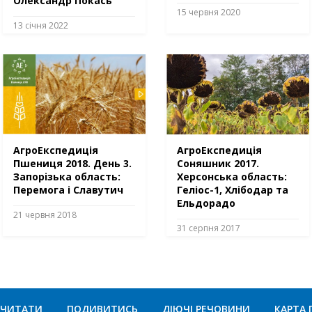
Олександр Покась
15 червня 2020
13 січня 2022
АгроЕкспедиція
АгроЕкспедиція
Пшениця 2018. День 3.
Соняшник 2017.
Запорізька область:
Херсонська область:
Перемога і Славутич
Геліос-1, Хлібодар та
Ельдорадо
21 червня 2018
31 серпня 2017
ЧИТАТИ
ПОДИВИТИСЬ
ДІЮЧІ РЕЧОВИНИ
КАРТА 