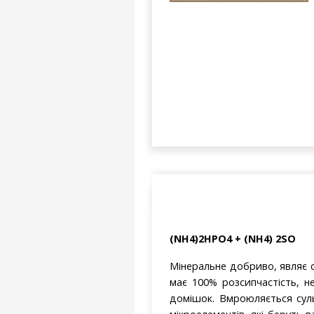
(NH4)2HPO4 + (NH4) 2SO
Мінеральне добриво, являє 
має 100% розсипчастість, н
домішок. Вмроюляється сул