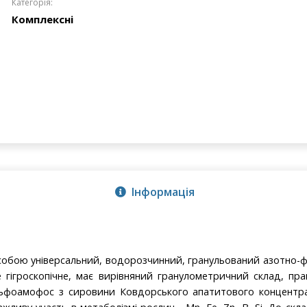
Категорія:
Комплексні
Інформація
собою універсальний, водорозчинний, гранульований азотно
е гігроскопічне, має вирівняний гранулометричний склад, пра
ьфоамофос з сировини Ковдорського апатитового концентра