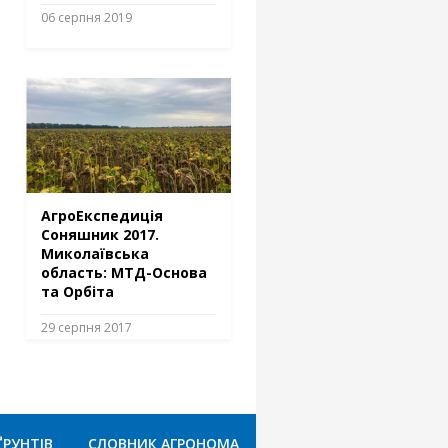
06 серпня 2019
АгроЕкспедиція
Соняшник 2017.
Миколаївська
область: МТД-Основа
та Орбіта
29 серпня 2017
ҐРУНТІВ
СЛОВНИК АГРОНОМА