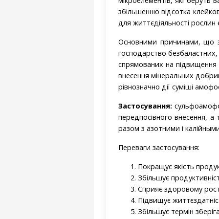
мікроелементів, які беруть в
збільшенню відсотка клейкови
для життєдіяльності рослин е
Основними причинами, що зм
господарство безбаластних,
спрямованих на підвищення в
внесення мінеральних добри
рівнозначно дії суміші амофос
Застосування:
сульфоамофос 
передпосівного внесення, а
разом з азотними і калійным
Переваги застосування:
Покращує якість продукц
Збільшує продуктивніст
Сприяє здоровому рост
Підвищує життєздатніс
Збільшує термін зберіга