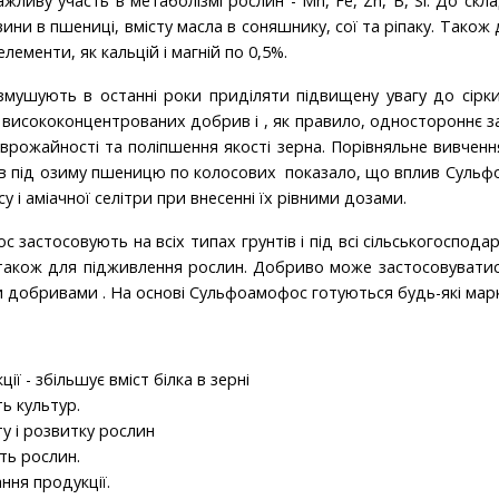
ажливу участь в метаболізмі рослин - Mn, Fe, Zn, B, Si. До скл
ни в пшениці, вмісту масла в соняшнику, сої та ріпаку. Також
лементи, як кальцій і магній по 0,5%.
ушують в останні роки приділяти підвищену увагу до сірки
 висококонцентрованих добрив і , як правило, одностороннє з
рожайності та поліпшення якості зерна. Порівняльне вивчення 
в під озиму пшеницю по колосових показало, що вплив Сульф
у і аміачної селітри при внесенні їх рівними дозами.
застосовують на всіх типах грунтів і під всі сільськогоспода
 також для підживлення рослин. Добриво може застосовуватис
и добривами . На основі Сульфоамофос готуються будь-які мар
ії - збільшує вміст білка в зерні
ь культур.
у і розвитку рослин
ть рослин.
ння продукції.