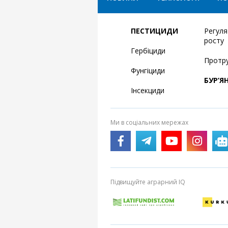
ПЕСТИЦИДИ
Регул
росту
Гербіциди
Протр
Фунгіциди
БУР’Я
Інсекциди
Ми в соціальних мережах
Підвищуйте аграрний IQ