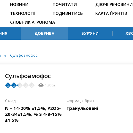
НОВИНИ
ПОЧИТАТИ
ДІЮЧІ РЕЧОВИНИ
ТЕХНОЛОГІЇ
ПОДИВИТИСЬ
КАРТА ҐРУНТІВ
СЛОВНИК АГРОНОМА
ННЯ
ДОБРИВА
БУР’ЯНИ
ХВ
і
Сульфоамофос
Сульфоамофос
12682
Склaд
Формa добрив
N – 14-20% ±1,5%, P2O5-
Гранульовані
20-34±1,5%, % S 4-8-15%
±1,5%