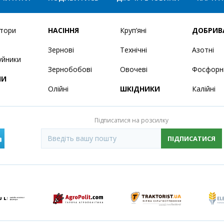
ятори
НАСІННЯ
Круп’яні
ДОБРИВ
Зернові
Технічні
Азотні
уйники
Зернобобові
Овочеві
Фосфорн
НИ
Олійні
ШКІДНИКИ
Калійні
Підписатися на розсилку
ПІДПИСАТИСЯ