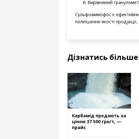
Вирівняний грануломет
Сульфоаммофос є ефективним
поліпшення якості продукції
Дізнатись більш
Карбамід продають за
ціною 37 500 грн/т, —
прайс