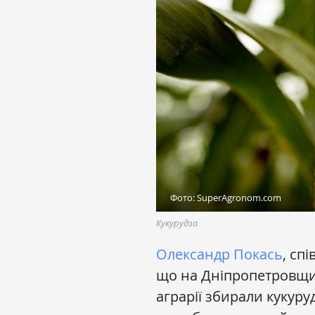
Фото: SuperAgronom.com
Кукурудза
Олександр Покась
, сп
що на Дніпропетровщин
аграрії збирали кукуру