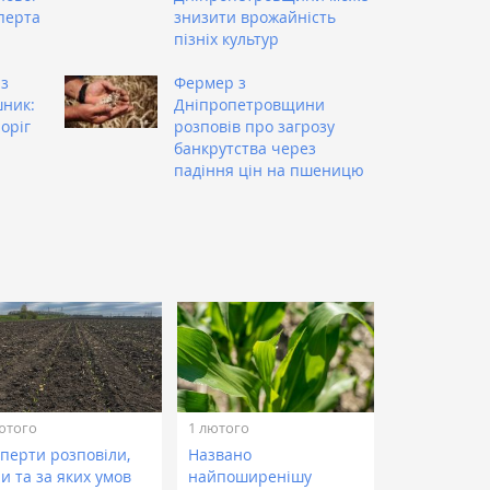
перта
знизити врожайність
пізніх культур
із
Фермер з
шник:
Дніпропетровщини
оріг
розповів про загрозу
банкрутства через
падіння цін на пшеницю
ютого
1 лютого
сперти розповіли,
Названо
и та за яких умов
найпоширенішу