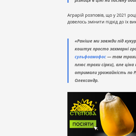
різниця в ціні на посівну о
Аграрій розповів, що у 2021 роц
довелось змінити підхід до їх в
«Раніше ми завжди під куку
коштує просто захмарні гр
сульфоамофос
— там трохи 
плюс трохи сірки), але ціна
отримали урожайність по РА
Олександр.