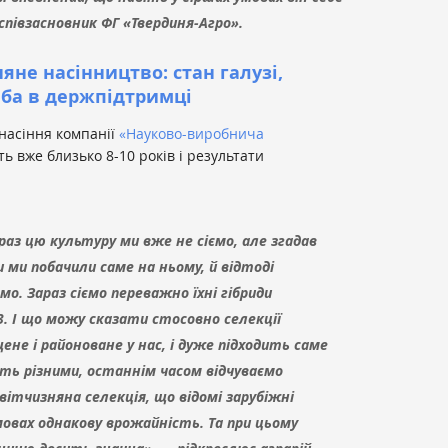
півзасновник ФГ «Твердиня-Агро».
яне насінництво: стан галузі,
еба в держпідтримці
насіння компанії
«Науково-виробнича
ь вже близько 8-10 років і результати
араз цю культуру ми вже не сіємо, але згадав
 ми побачили саме на ньому, й відтоді
о. Зараз сіємо переважно їхні гібриди
3. І що можу сказати стосовно селекції
не і районоване у нас, і дуже підходить саме
ть різними, останнім часом відчуваємо
вітчизняна селекція, що відомі зарубіжні
овах однакову врожайність. Та при цьому