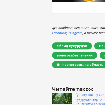
Дізнавайтесь першими найсвіжіші
Facebook
,
Telegram
, а також під
гібрид кукурудзи
сіл
вологозабезпечення
Дніпропетровська область
Читайте також
Густоту посіву сил
кукурудзи варто
наблизити до зер