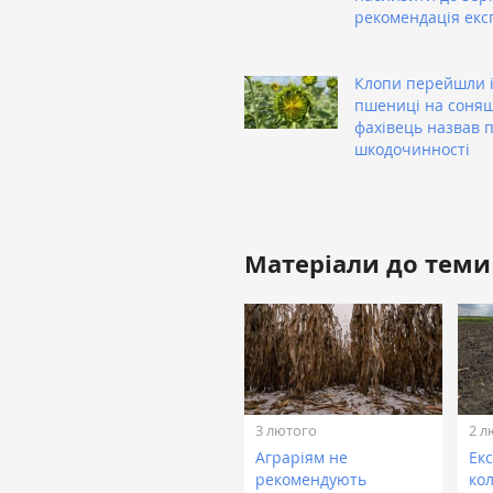
рекомендація екс
Клопи перейшли 
пшениці на соня
фахівець назвав п
шкодочинності
Матеріали до теми
3 лютого
2 л
Аграріям не
Ек
рекомендують
кол