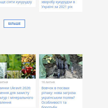
аще сіяти кукурудзу
хворобу кукурудзи в
Україні за 2021 рік
БІЛЬШЕ
липня
16 липня
инки Ukravit 2026:
Вовчок в посівах
шення для захисту
ріпаку: нова загроза
ьтур і мінерального
українським полям?
влення
Особливості та
боротьба