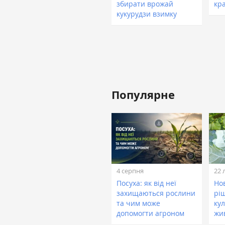
збирати врожай
кр
кукурудзи взимку
Популярне
4 серпня
22 
Посуха: як від неї
Нов
захищаються рослини
рі
та чим може
кул
допомогти агроном
жи