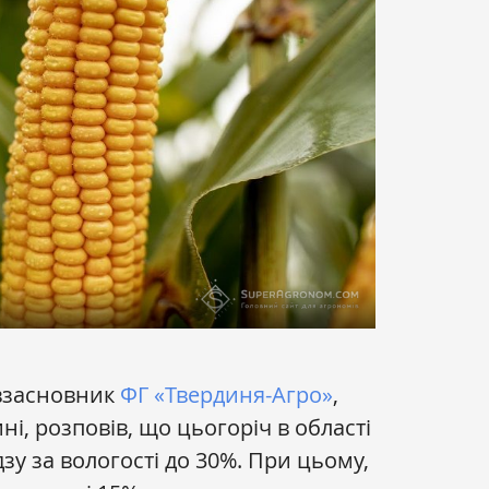
івзасновник
ФГ «Твердиня-Агро»
,
і, розповів, що цьогоріч в області
дзу за вологості до 30%. При цьому,