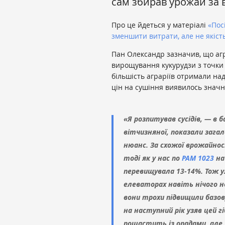
сам збирав урожай за в
Про це йдеться у матеріалі
«Пос
зменшити витрати, але не якіст
Пан Олександр зазначив, що аг
вирощування кукурудзи з точки 
більшість аграріїв отримали над
цін на сушіння виявилось знач
«Я розпитував сусідів, — в б
вітчизняної, показали зага
нюанс. За схожої врожайнос
тоді як у нас по
РАМ 1023
на
перевищувала 13-14%. Тож уя
елеваторах навіть нічого н
вони трохи підвищили базову
на наступний рік узяв цей г
пощастить із опадами, але я