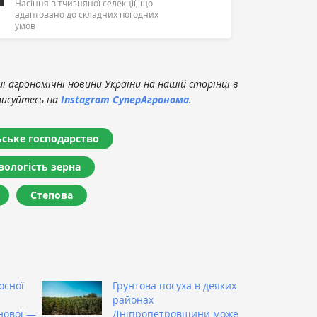
Насіння вітчизняної селекції, що
адаптовано до складних погодних
умов
 агрономічні новини України на нашій сторінці в
писуйтесь на
Instagram СуперАгронома
.
ьське господарство
вологість зерна
Степова
осної
Ґрунтова посуха в деяких
районах
нової —
Дніпропетровщини може