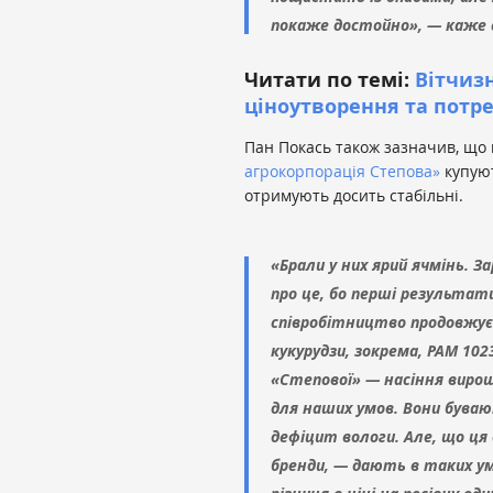
покаже достойно», — каже с
Читати по темі:
Вітчизн
ціноутворення та потр
Пан Покась також зазначив, що 
агрокорпорація Степова»
купуют
отримують досить стабільні.
«Брали у них ярий ячмінь. З
про це, бо перші результати
співробітництво продовжуєм
кукурудзи, зокрема, РАМ 102
«Степової» — насіння вироще
для наших умов. Вони буваю
дефіцит вологи. Але, що ця 
бренди, — дають в таких ум