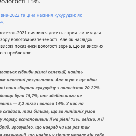
ологості 15%.
івна-2022 та ціна насіння кукурудзи: як
ь»
.
росезон-2021 виявився досить сприятливим для
зору вологозабезпеченості. Але як наслідок —
високі показники вологості зерна, що за високих
ною проблемою.
агатьох гібриди різної селекції, навіть
лом непогані результати. Але тут є ще один
ті вони збирали кукурудзу з вологістю 20-22%.
йвища була 15,7%, але здебільшого не
віть — 8,2 т/га і волога 14%. У нас на
е скидали. тим більше, що за нинішніх умов
 норму, встановивши її на рівні 15%. Звісно, я й
ібрид. Зрозуміло, що навряд чи ще раз так
 впевнений, що навіть у гірших умовах він себе