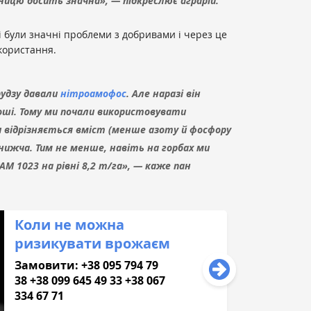
диницю досить значна», — підкреслює аграрій.
і були значні проблеми з добривами і через це
икористання.
рудзу давали
нітроамофос
. Але наразі він
оші. Тому ми почали використовувати
відрізняється вміст (менше азоту й фосфору
 нижча. Тим не менше, навіть на горбах ми
М 1023 на рівні 8,2 т/га», — каже пан
Коли не можна
ризикувати врожаєм
Замовити: +38 095 794 79
38 +38 099 645 49 33 +38 067
334 67 71