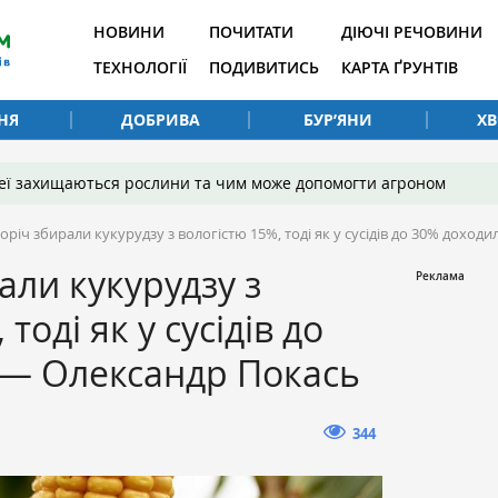
НОВИНИ
ПОЧИТАТИ
ДІЮЧІ РЕЧОВИНИ
ТЕХНОЛОГІЇ
ПОДИВИТИСЬ
КАРТА ҐРУНТІВ
НЯ
ДОБРИВА
БУР’ЯНИ
Х
 неї захищаються рослини та чим може допомогти агроном
оріч збирали кукурудзу з вологістю 15%, тоді як у сусідів до 30% дохо
али кукурудзу з
тоді як у сусідів до
 — Олександр Покась
344