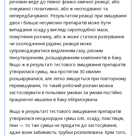
речовин веде до певної фізико-хімічної реакції, або
очікуваної і позитивної, або ж несподіваної та
непередбачуваної. Результатом реакції при змішуванні
двох і більше несумісних препаратів може бути
випадання осаду у вигляді сироподібної маси,
помутніння розчину, або ж може статися розігрівання
чи охолодження рідини, реакція може
супроводжуватися виділенням газу, рясним
піноутворенням, розшаруванням компонентів в баку.
Якщо ж в результаті тестового змішування препаратів
утворилася суміш, яка протягом 30 хвилин
розшарувалася, але легко змішується при повторному
перемішуванні, то такий робочий розчин можна
застосовувати в польових умовах за умови постійно
працюючої мішалки в баку обприскувача.
Якщо в результаті тестового змішування препаратів
утворилася неоднорідна суміш олії, осаду, пластівців,
піни — то такі суміші не придатні до застосування,
адже вони забивають трубки розпилювача. Крім того,