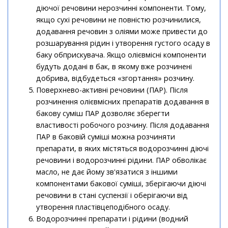
діючої речовини нерозчинні компоненти. Тому,
якщо сухі речовини не повністю розчинилися,
додавання речовин з оліями може привести до
розшарування рідин і утворення густого осаду в
баку обприскувача. Якщо олієвмісні компоненти
будуть додані в бак, в якому вже розчинені
добрива, відбудеться «згортання» розчину.
Поверхнево-активні речовини (ПАР). Після
розчинення олієвмісних препаратів додавання в
бакову суміш ПАР дозволяє зберегти
властивості робочого розчину. Після додавання
ПАР в баковій суміші можна розчиняти
препарати, в яких містяться водорозчинні діючі
речовини і водорозчинні рідини. ПАР обволікає
масло, не дає йому зв'язатися з іншими
компонентами бакової суміші, зберігаючи діючі
речовини в стані суспензії і оберігаючи від
утворення пластівцеподібного осаду.
Водорозчинні препарати і рідини (водний