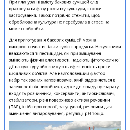
При плануванні вмісту бакових сумішей слід
враховувати фазу розвитку культури, строки
застосування. Також потрібно стежити, щоб
оброблювана культура не перебувала в стресі на
момент обробки.
Для приготування бакових сумішей можна
використовувати тільки сумісні продукти. Несумісними
вважаються ті пестициди, які при змішуванні
змінюють фізичні властивості, надають фітотоксичної
дії на культуру або знижують ефективність проти
шкідливих об'єктів. Але найголовніший фактор —
набір так званих наповнювачів, який відрізняється в
залежності від виробника, адже до складу препарату
входять розчинники, консерванти, антиокислювачі,
стабілізатори, різні поверхнево активні речовини
(ПАР), інгібітори корозії, загущувачі, речовини для
зменшення випаровування, регуляції рH тощо.