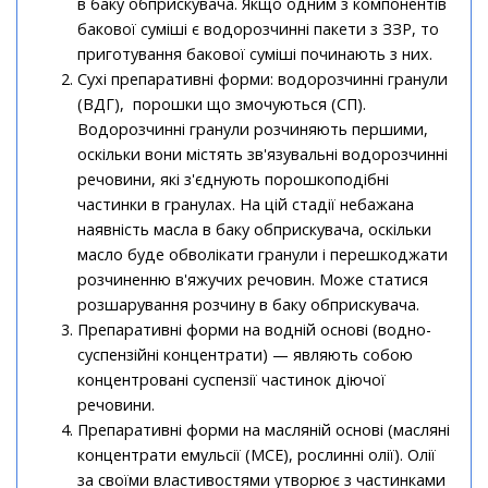
в баку обприскувача. Якщо одним з компонентів
бакової суміші є водорозчинні пакети з ЗЗР, то
приготування бакової суміші починають з них.
Сухі препаративні форми: водорозчинні гранули
(ВДГ), порошки що змочуються (СП).
Водорозчинні гранули розчиняють першими,
оскільки вони містять зв'язувальні водорозчинні
речовини, які з'єднують порошкоподібні
частинки в гранулах. На цій стадії небажана
наявність масла в баку обприскувача, оскільки
масло буде обволікати гранули і перешкоджати
розчиненню в'яжучих речовин. Може статися
розшарування розчину в баку обприскувача.
Препаративні форми на водній основі (водно-
суспензійні концентрати) — являють собою
концентровані суспензії частинок діючої
речовини.
Препаративні форми на масляній основі (масляні
концентрати емульсії (МСЕ), рослинні олії). Олії
за своїми властивостями утворює з частинками