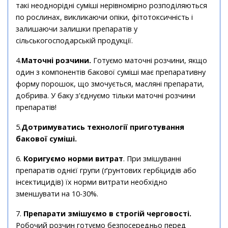
такі неоднорідні суміші нерівномірно розподіляються
по рослинах, викликаючи опіки, фітотоксичність і
залишаючи залишки препаратів у
сільськогосподарській продукції.
4.
Маточні розчини.
Готуємо маточні розчини, якщо
один з компонентів бакової суміші має препаративну
форму порошок, що змочується, масляні препарати,
добрива. У баку з'єднуємо тільки маточні розчини
препаратів!
5.
Дотримуватись технології приготування
бакової суміші.
6.
Коригуємо норми витрат
. При змішуванні
препаратів однієї групи (ґрунтових гербіцидів або
інсектицидів) їх норми витрати необхідно
зменшувати на 10-30%.
7.
Препарати змішуємо в строгій черговості.
Робочий розчин готуємо безпосередньо перед