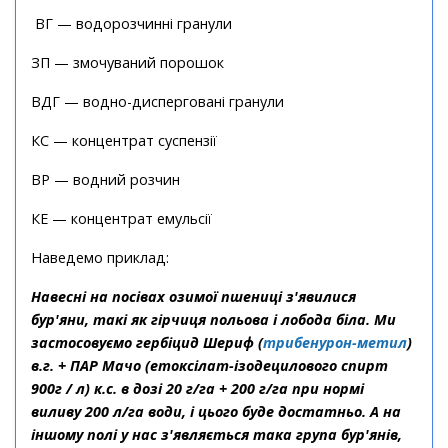
ВГ — водорозчинні гранули
ЗП — змочуваний порошок
ВДГ — водно-дисперговані гранули
КС — концентрат суспензії
ВР — водний розчин
КЕ — концентрат емульсії
Наведемо приклад:
Навесні на посівах озимої пшениці з'явилися
бур'яни, такі як гірчиця польова і лобода біла. Ми
застосовуємо гербіцид Шериф (
трибенурон-метил
)
в.г. + ПАР Мачо (етоксілат-ізодецилового спирт
900г / л) к.с. в дозі 20 г/га + 200 г/га при нормі
виливу 200 л/га води, і цього буде достатньо. А на
іншому полі у нас з'являється така група бур'янів,