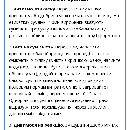
1.
Читаємо етикетку
. Перед застосуванням
препарату або добрива уважно читаємо етикетку. На
етикетках сумлінні фірми-виробники вказують
сумісність продукту з іншими засобами захисту
рослин, особливості застосування та іншу інформацію.
2.
Тест на сумісність
. Перед тим, як залити
препарати в бак обприскувача, проведіть тест на
сумісність. У скляну ємність з кришкою (банку) налийте
воду (вода повинна бути з того ж джерела, що і в
обприскувачі), додайте препарати — компоненти
бакової суміші в співвідношеннях, відповідних
польовим нормам витрати. Ємність закривайте і
перемішайте вміст, перевертаючи 10-15 разів.
Однорідність суміші оцінюється візуально 2 рази,
відразу ж після перемішування і через 30 хвилин,
давши суміші відстоятися.
3.
Дивимося на реакцію
. Змішування двох хімічних