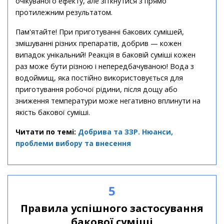
очікуваного ефекту, але зіткнутися з прямо
протилежним результатом.
Пам'ятайте! При приготуванні бакових сумішей,
змішуванні різних препаратів, добрив — кожен
випадок унікальний! Реакція в баковій суміші кожен
раз може бути різною і непередбачуваною! Вода з
водоймищ, яка постійно використовується для
приготування робочої рідини, після дощу або
зниження температури може негативно вплинути на
якість бакової суміші.
Читати по темі:
Добрива та ЗЗР. Нюанси,
проблеми вибору та внесення
5
Правила успішного застосування
бакової суміші