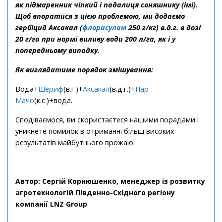
як підмаренник чіпкий і падалиця соняшнику (імі).
Щоб впоратися з цією проблемою, ми додаємо
гербіцид Аксакал (
флорасулам
250 г/кг) в.д.г. в дозі
20 г/га при нормі виливу води 200 л/га, як і у
попередньому випадку.
Як виглядатиме порядок змішування:
Вода+
Шериф
(в.г.)+
Аксакал
(в.д.г.)+
Пар
Мачо
(к.с.)+вода.
Сподіваємося, ви скористаєтеся нашими порадами і
уникнете помилок в отриманні більш високих
результатів майбутнього врожаю.
Автор: Сергій Корнюшенко, менеджер із розвитку
агротехнологій Південно-Східного регіону
компанії LNZ Group