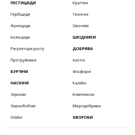
ПЕСТИЦИДИ
Круп’яні
Гербіциди
Технічні
Фунгіциди
Овочеві
Інсекциди
ШКІДНИКИ
Регулятори росту
ДОБРИВА
Протруйники
Азотні
БУР’ЯНИ
Фосфорні
НАСІННЯ
Калійні
Зернові
Комплексні
Зернобобові
Мікродобрива
Олійні
ХВОРОБИ