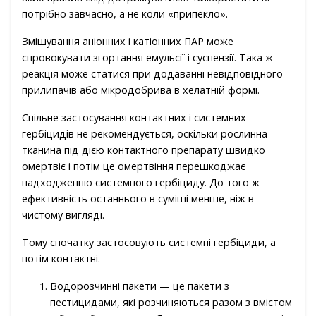
потрібно завчасно, а не коли «припекло».
Змішування аніонних і катіонних ПАР може
спровокувати згортання емульсії і суспензії. Така ж
реакція може статися при додаванні невідповідного
прилипачів або мікродобрива в хелатній формі.
Спільне застосування контактних і системних
гербіцидів не рекомендується, оскільки рослинна
тканина під дією контактного препарату швидко
омертвіє і потім це омертвіння перешкоджає
надходженню системного гербіциду. До того ж
ефективність останнього в суміші менше, ніж в
чистому вигляді.
Тому спочатку застосовують системні гербіциди, а
потім контактні.
Водорозчинні пакети — це пакети з
пестицидами, які розчиняються разом з вмістом