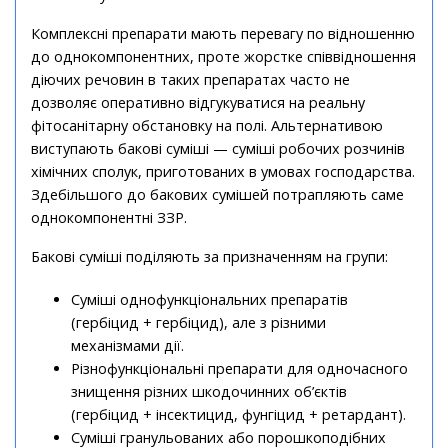
Комплексні препарати мають перевагу по відношенню
до однокомпонентних, проте жорстке співвідношення
діючих речовин в таких препаратах часто не
дозволяє оперативно відгукуватися на реальну
фітосанітарну обстановку на полі. Альтернативою
виступають бакові суміші — суміші робочих розчинів
хімічних сполук, приготованих в умовах господарства.
Здебільшого до бакових сумішей потрапляють саме
однокомпонентні ЗЗР.
Бакові суміші поділяють за призначенням на групи:
Суміші однофункціональних препаратів
(гербіцид + гербіцид), але з різними
механізмами дії.
Різнофункціональні препарати для одночасного
знищення різних шкодочинних об’єктів
(гербіцид + інсектицид, фунгіцид + ретардант).
Суміші гранульованих або порошкоподібних