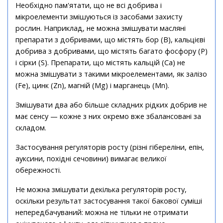
Необхідно пам'ятати, що не всі добрива і
мікроелементи змішуються із засобами захисту
рослин. Наприклад, не можна змішувати масляні
препарати з добривами, що містять бор (В), кальцієві
добрива з добривами, що містять багато фосфору (Р)
і сірки (S). Препарати, що містять кальцій (Са) не
можна змішувати з такими мікроелементами, як залізо
(Fe), цинк (Zn), магній (Mg) і марганець (Mn).
Змішувати два або більше складних рідких добрив не
має сенсу — кожне з них окремо вже збалансовані за
складом.
Застосування регуляторів росту (різні гібереліни, епін,
ауксини, похідні сечовини) вимагає великої
обережності.
Не можна змішувати декілька регуляторів росту,
оскільки результат застосування такої бакової суміші
непередбачуваний: можна не тільки не отримати