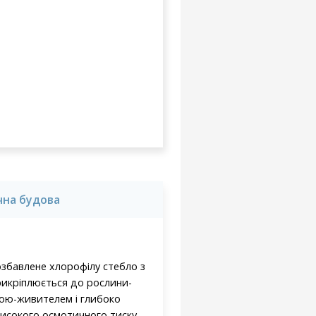
на будова
озбавлене хлорофілу стебло з
прикріплюється до рослини-
ною-живителем і глибоко
високого осмотичного тиску