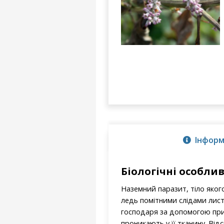
Інформ
Біологічні особлив
Наземний паразит, тіло яког
ледь помітними слідами листя
господаря за допомогою при
проникають у її тканину. Ві