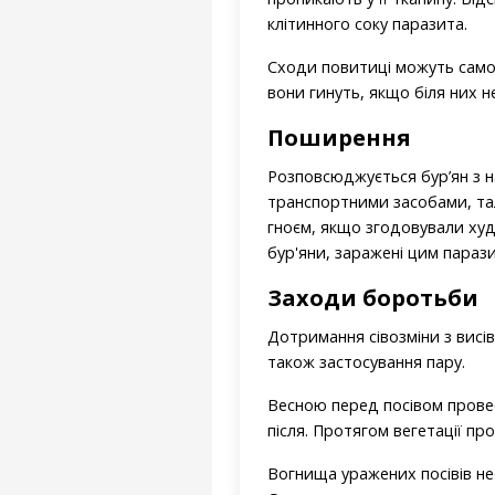
клітинного соку паразита.
Сходи повитиці можуть самос
вони гинуть, якщо біля них 
Поширення
Розповсюджується бур’ян з н
транспортними засобами, тал
гноєм, якщо згодовували худ
бур'яни, заражені цим параз
Заходи боротьби
Дотримання сівозміни з висі
також застосування пару.
Весною перед посівом провес
після. Протягом вегетації п
Вогнища уражених посівів не