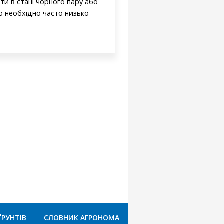
ти в стані чорного пару або
ю необхідно часто низько
ҐРУНТІВ
СЛОВНИК АГРОНОМА