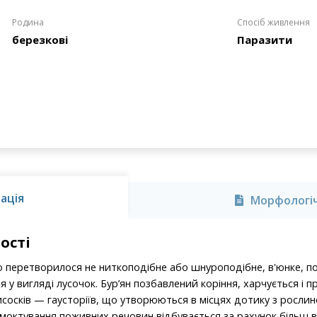
Родина
Спосіб живлення
березкові
Паразити
ація
Морфологіч
ості
о перетворилося не ниткоподібне або шнуроподібне, в'юнке, п
 у вигляді лусочок. Бур’ян позбавлений коріння, харчується і 
сосків — гаусторіїв, що утворюються в місцях дотику з росли
дсмоктування поживних речовин відбувається за рахунок більш 