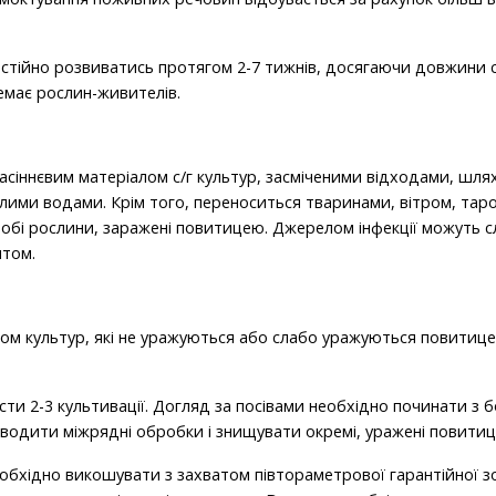
тійно розвиватись протягом 2-7 тижнів, досягаючи довжини ст
немає рослин-живителів.
асіннєвим матеріалом с/г культур, засміченими відходами, шля
ими водами. Крім того, переноситься тваринами, вітром, таро
обі рослини, заражені повитицею. Джерелом інфекції можуть с
итом.
вом культур, які не уражуються або слабо уражуються повитице
ти 2-3 культивації. Догляд за посівами необхідно починати з б
роводити міжрядні обробки і знищувати окремі, уражені повити
обхідно викошувати з захватом півтораметрової гарантійної зон