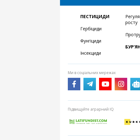
ПЕСТИЦИДИ
Регул
росту
Гербіциди
Протр
Фунгіциди
БУР’Я
Інсекциди
Ми в соціальних мережах
Підвищуйте аграрний IQ