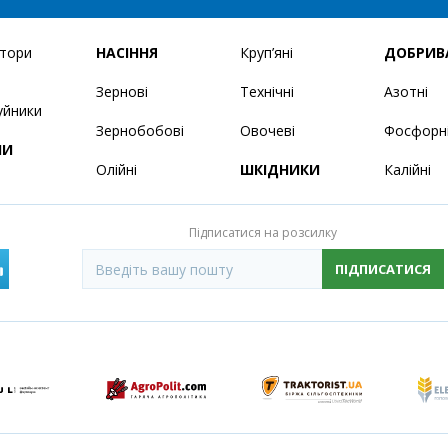
ятори
НАСІННЯ
Круп’яні
ДОБРИВ
Зернові
Технічні
Азотні
уйники
Зернобобові
Овочеві
Фосфорн
НИ
Олійні
ШКІДНИКИ
Калійні
Підписатися на розсилку
ПІДПИСАТИСЯ