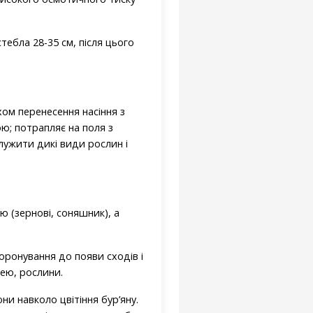
ебла 28-35 см, після цього
хом перенесення насіння з
ю; потрапляє на поля з
лужити дикі види рослин і
ю (зернові, соняшник), а
оронування до появи сходів і
цею, рослини.
и навколо цвітіння бур’яну.