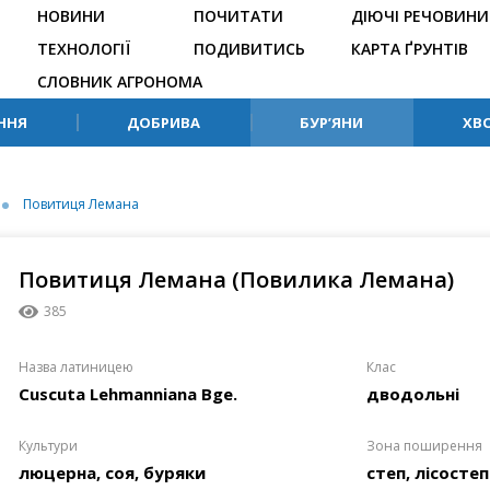
НОВИНИ
ПОЧИТАТИ
ДІЮЧІ РЕЧОВИНИ
ТЕХНОЛОГІЇ
ПОДИВИТИСЬ
КАРТА ҐРУНТІВ
СЛОВНИК АГРОНОМА
ННЯ
ДОБРИВА
БУР’ЯНИ
ХВ
Повитиця Лемана
Повитиця Лемана (Повилика Лемана)
385
Назва латиницею
Клас
Cuscuta Lehmanniana Bge.
дводольні
Культури
Зона поширення
люцерна, соя, буряки
степ, лісостеп