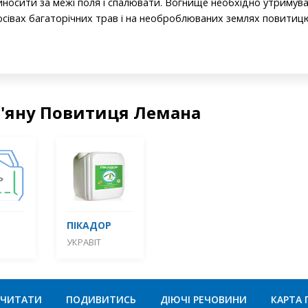
носити за межі поля і спалювати. Вогнище необхідно утримува
осівах багаторічних трав і на необроблюваних землях повитиц
р'яну Повитиця Лемана
ПІКАДОР
УКРАВІТ
ЧИТАТИ
ПОДИВИТИСЬ
ДІЮЧІ РЕЧОВИНИ
КАРТА 