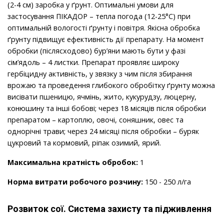
(2-4 см) заробка у ґрунт. Оптимальні умови для
застосування ПІКАДОР – тепла погода (12-25°С) при
оптимальній вологості ґрунту і повітря. Якісна обробка
ґрунту підвищує ефективність дії препарату. На момент
обробки (післясходово) бур’яни мають бути у фазі
сім’ядоль – 4 листки. Препарат проявляє широку
гербіцидну активність, у звязку з чим після збирання
врожаю та проведення глибокого обробітку ґрунту можна
висівати пшеницю, ячмінь, жито, кукурудзу, люцерну,
конюшину та інші бобові; через 18 місяців після обробки
препаратом – картоплю, овочі, соняшник, овес та
однорічні трави; через 24 місяці після обробки – буряк
цукровий та кормовий, ріпак озимий, ярий.
Максимальна кратність обробок:
1
Норма витрати робочого розчину:
150 - 250 л/га
Розвиток сої. Система захисту та підживлення