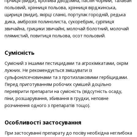
гірчиця (види), кропива дводомна, паслін чорний, талабан
польовий, хрінниця польова, хрінниця вірджинська,
щириця (види), якірці сланкі, портулак городній, редька
дика, амброзія полинолиста, сухоребрик, суріпиця
звичайна, грицики звичайні, молочай болотний, молочай
плямистий, повитиця польова, осот польовий.
Сумісність
Сумісний з іншими пестицидами та агрохімікатами, окрім
лужних. Не рекомендується змішувати із
сульфонілсечовинами та з протизлаковими гербіцидами.
Перед приготуванням робочих сумішей доцільно
перевірити препарати на сумісність (відсутність осаду,
піни, розшарування, збивання в грудки, неповне
розчинення одного з препаратів тощо).
Особливостi застосування
При застосуванні препарату до посіву необхідна неглибока