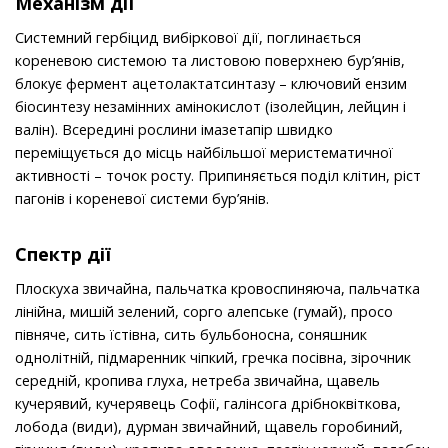
Механiзм дії
Системний гербіцид вибіркової дії, поглинається
кореневою системою та листовою поверхнею бур’янів,
блокує фермент ацетолактатсинтазу – ключовий ензим
біосинтезу незамінних амінокислот (ізолейцин, лейцин і
валін). Всередині рослини імазетапір швидко
переміщується до місць найбільшої меристематичної
активності – точок росту. Припиняється поділ клітин, ріст
пагонів і кореневої системи бур’янів.
Спектр дії
Плоскуха звичайна, пальчатка кровоспиняюча, пальчатка
лінійна, мишій зелений, сорго алепське (гумай), просо
півняче, сить їстівна, сить бульбоносна, соняшник
однолітній, підмаренник чіпкий, гречка посівна, зірочник
середній, кропива глуха, нетреба звичайна, щавель
кучерявий, кучерявець Софії, галінсога дрібноквіткова,
лобода (види), дурман звичайний, щавель горобиний,