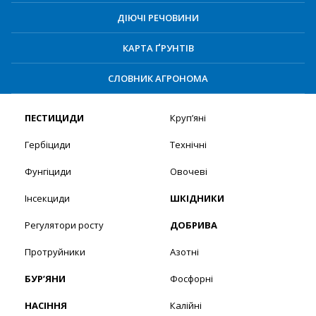
ДІЮЧІ РЕЧОВИНИ
КАРТА ҐРУНТІВ
СЛОВНИК АГРОНОМА
ПЕСТИЦИДИ
Круп’яні
Гербіциди
Технічні
Фунгіциди
Овочеві
Інсекциди
ШКІДНИКИ
Регулятори росту
ДОБРИВА
Протруйники
Азотні
БУР’ЯНИ
Фосфорні
НАСІННЯ
Калійні