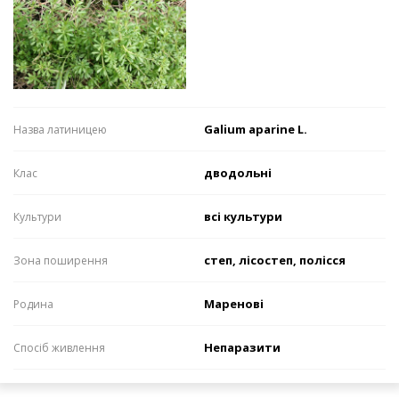
Galium aparine L.
Назва латиницею
дводольні
Клас
всі культури
Культури
степ, лісостеп, полісся
Зона поширення
Маренові
Родина
Непаразити
Спосіб живлення