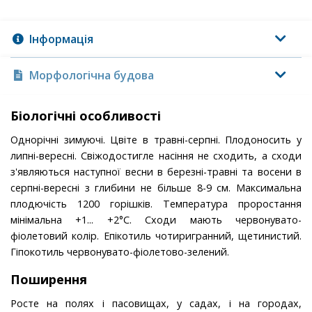
Інформація
Морфологічна будова
Біологічні особливості
Однорічні зимуючі. Цвіте в травні-серпні. Плодоносить у
липні-вересні. Свіжодостигле насіння не сходить, а сходи
з'являються наступної весни в березні-травні та восени в
серпні-вересні з глибини не більше 8-9 см. Максимальна
плодючість 1200 горішків. Температура проростання
мінімальна +1... +2°С. Сходи мають червонувато-
фіолетовий колір. Епікотиль чотиригранний, щетинистий.
Гіпокотиль червонувато-фіолетово-зелений.
Поширення
Росте на полях і пасовищах, у садах, і на городах,