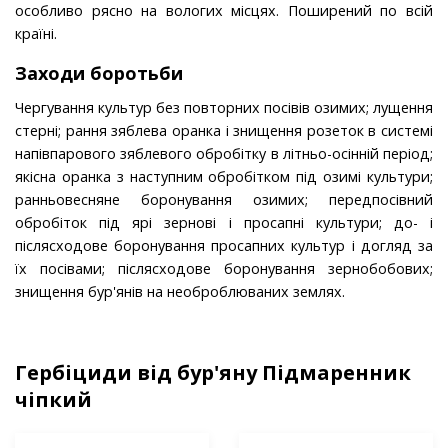
особливо рясно на вологих місцях. Поширений по всій
країні.
Заходи боротьби
Чергування культур без повторних посівів озимих; лущення
стерні; рання зяблева оранка і знищення розеток в системі
напівпарового зяблевого обробітку в літньо-осінній період;
якісна оранка з наступним обробітком під озимі культури;
ранньовесняне боронування озимих; передпосівний
обробіток під ярі зернові і просапні культури; до- і
післясходове боронування просапних культур і догляд за
їх посівами; післясходове боронування зернобобових;
знищення бур'янів на необроблюваних землях.
Гербіциди від бур'яну Підмаренник
чіпкий