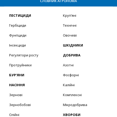
СЛОВНИК АГРОНОМА
ПЕСТИЦИДИ
Круп’яні
Гербіциди
Технічні
Фунгіциди
Овочеві
Інсекциди
ШКІДНИКИ
Регулятори росту
ДОБРИВА
Протруйники
Азотні
БУР’ЯНИ
Фосфорні
НАСІННЯ
Калійні
Зернові
Комплексні
Зернобобові
Мікродобрива
Олійні
ХВОРОБИ