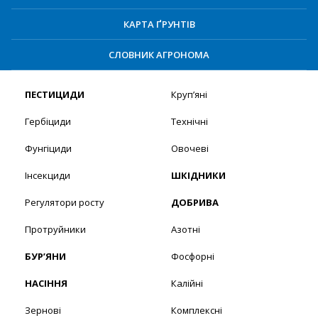
КАРТА ҐРУНТІВ
СЛОВНИК АГРОНОМА
ПЕСТИЦИДИ
Круп’яні
Гербіциди
Технічні
Фунгіциди
Овочеві
Інсекциди
ШКІДНИКИ
Регулятори росту
ДОБРИВА
Протруйники
Азотні
БУР’ЯНИ
Фосфорні
НАСІННЯ
Калійні
Зернові
Комплексні