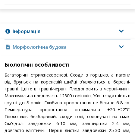
Інформація
Морфологічна будова
Біологічні особливості
Багаторічні стрижнекореневі. Сходи з горішків, а пагони
від бруньок на кореневій шийці з'являються в березні-
травні. Цвіте в травні-червні. Плодоносить в червні-липні.
Максимальна плодючість 12300 горішків, Життєздатність в
ґрунті до 8 років. Глибина проростання не більше 6-8 см.
Температура проростання оптимальна +20...+22°С.
Гіпокотиль безбарвний, сходи голі, солонуваті на смак.
Сім'ядолі завдовжки 6-10 мм, завширшки 2-4 мм,
довгасто-еліптичні. Перші листки завдовжки 25-30 мм,