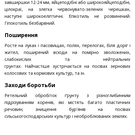
завширшки 12-24 мм, яйцеподібні або широкояйцеподібні,
цілокраї, на злегка червонувато-зелених черешках,
наступні широкоеліптичні. Епікотиль не розвинений.
Гіпокотиль безбарвний.
Поширення
Росте на луках і пасовищах, полях, перелогах, біля доріг і
жител, поширений всюди на помірно зволожених,
слабокислих та нейтральних
грунтах. Найчастіше зустрічається на посівах зернових
колосових та кормових культур, та ін.
Заходи боротьби
Ретельний обробіток ґрунту з різноглибинним
підрізуванням коренів, які містять багато пластичних
речовин; знищення бур'янів на посівах
сільськогосподарських культур і необроблюваних землях.