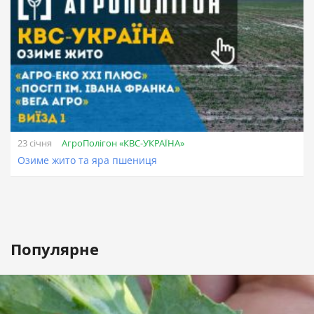
АгроПолігон «КВС-УКРАЇНА»
23 січня
Озиме жито та яра пшениця
Популярне