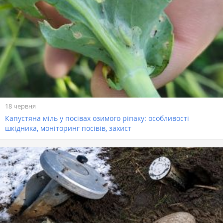
18 червня
Капустяна міль у посівах озимого ріпаку: особливості
шкідника, моніторинг посівів, захист