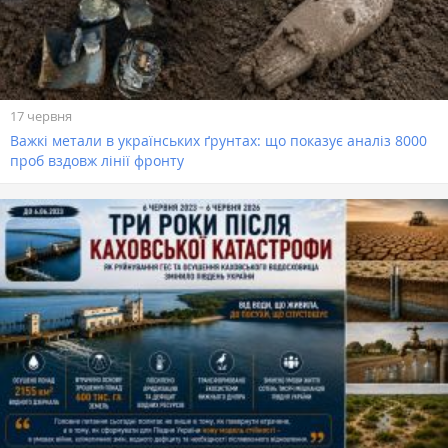
17 червня
Важкі метали в українських ґрунтах: що показує аналіз 8000
проб вздовж лінії фронту