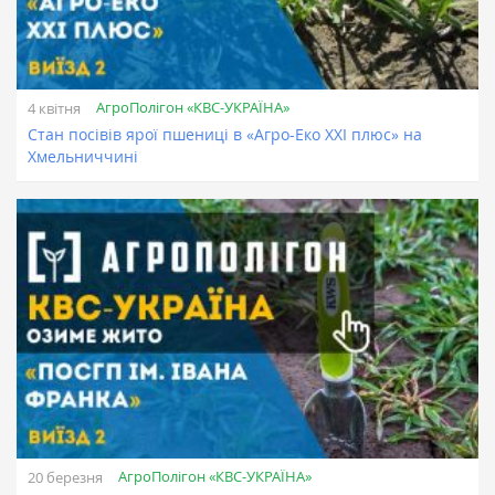
АгроПолігон «КВС-УКРАЇНА»
4 квітня
Стан посівів ярої пшениці в «Агро-Еко ХХІ плюс» на
Хмельниччині
АгроПолігон «КВС-УКРАЇНА»
20 березня