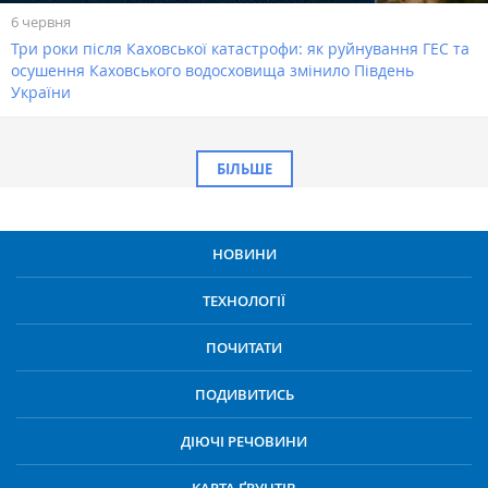
6 червня
Три роки після Каховської катастрофи: як руйнування ГЕС та
осушення Каховського водосховища змінило Південь
України
БІЛЬШЕ
НОВИНИ
ТЕХНОЛОГІЇ
ПОЧИТАТИ
ПОДИВИТИСЬ
ДІЮЧІ РЕЧОВИНИ