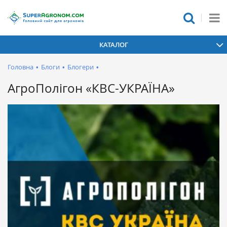
КАТАЛОГ
Головна
•
Блоги
•
Блогери
•
АгроПолігон «КВС-УКРАЇНА»