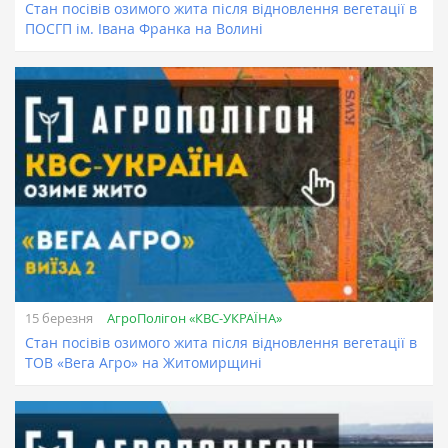
Стан посівів озимого жита після відновлення вегетації в
ПОСГП ім. Івана Франка на Волині
АгроПолігон «КВС-УКРАЇНА»
15 березня
Стан посівів озимого жита після відновлення вегетації в
ТОВ «Вега Агро» на Житомирщині