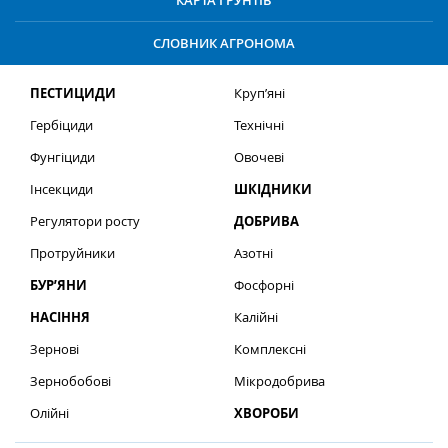
КАРТА ҐРУНТІВ
СЛОВНИК АГРОНОМА
ПЕСТИЦИДИ
Круп’яні
Гербіциди
Технічні
Фунгіциди
Овочеві
Інсекциди
ШКІДНИКИ
Регулятори росту
ДОБРИВА
Протруйники
Азотні
БУР’ЯНИ
Фосфорні
НАСІННЯ
Калійні
Зернові
Комплексні
Зернобобові
Мікродобрива
Олійні
ХВОРОБИ