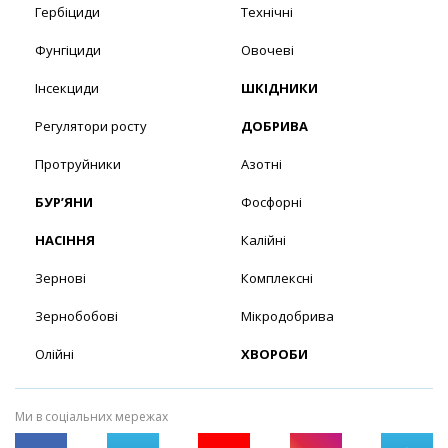
Гербіциди
Технічні
Фунгіциди
Овочеві
Інсекциди
ШКІДНИКИ
Регулятори росту
ДОБРИВА
Протруйники
Азотні
БУР’ЯНИ
Фосфорні
НАСІННЯ
Калійні
Зернові
Комплексні
Зернобобові
Мікродобрива
Олійні
ХВОРОБИ
Ми в соціальних мережах