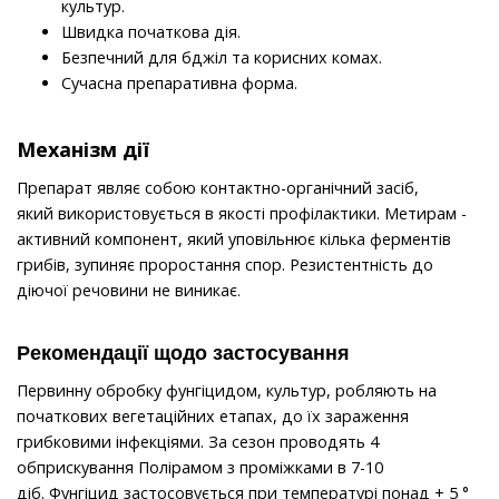
культур.
Швидка початкова дія.
Безпечний для бджіл та корисних комах.
Сучасна препаративна форма.
Механізм дії
Препарат являє собою контактно-органічний засіб,
який використовується в якості профілактики. Метирам -
активний компонент, який уповільнює кілька ферментів
грибів, зупиняє проростання спор. Резистентність до
діючої речовини не виникає.
Рекомендації щодо застосування
Первинну обробку фунгіцидом, культур, робляють на
початкових вегетаційних етапах, до їх зараження
грибковими інфекціями. За сезон проводять 4
обприскування Полірамом з проміжками в 7-10
діб. Фунгіцид застосовується при температурі понад + 5 °