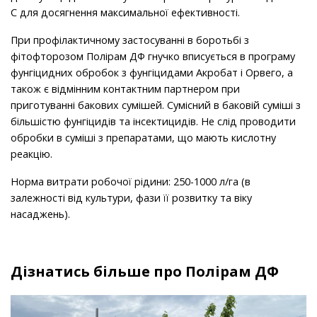
C для досягнення максимальної ефективності.
При профілактичному застосуванні в боротьбі з
фітофторозом Полірам ДФ гнучко вписується в програму
фунгіцидних обробок з фунгіцидами Акробат і Орвего, а
також є відмінним контактним партнером при
приготуванні бакових сумішей. Сумісний в баковій суміші з
більшістю фунгіцидів та інсектицидів. Не слід проводити
обробки в суміші з препаратами, що мають кислотну
реакцію.
Норма витрати робочої рідини: 250-1000 л/га (в
залежності від культури, фази її розвитку та віку
насаджень).
Дізнатись більше про Полірам ДФ