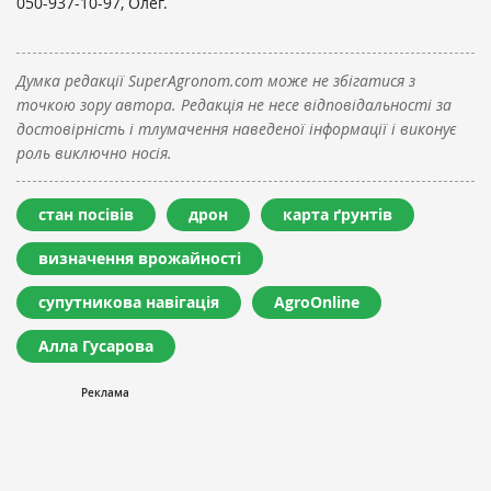
050-937-10-97, Олег.
Думка редакції SuperAgronom.com може не збігатися з
точкою зору автора. Редакція не несе відповідальності за
достовірність і тлумачення наведеної інформації і виконує
роль виключно носія.
стан посівів
дрон
карта ґрунтів
визначення врожайності
супутникова навігація
AgroOnline
Алла Гусарова