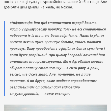
посівів, площі культур, урожайність, валовий збір тощо. Але
довіряти цим даним, на жаль, не можна.
«Інформацію для цієї статистики аграрії дають
часто у примусовому порядку. Тому не всі стараються
подавати їх із точною достовірністю. Плюс із різних
причин дехто щось приписує більше, хтось навпаки
приховує. Тому правдивість офіційних даних сумнівна і
вони дуже розрізнені. При цьому і справді важливі для
аналітики та прогнозування. Ми в AgroOnline почали
збирати власну статистику — з 2016 року. 4 роки,
звісно, ще дуже мало. Але, по-перше, це лише
початок. А по-друге, саме завдяки впровадженим
регламентам отримані дані відповідно
структуровані», — каже експерт.