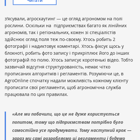
Читати
з’ясували, агроскаутинг — це огляд агрономом на полі
рослини. Оскільки на
підприємствах
багато як лінійних
агрономів, так і регіональних, кожен зі спеціалістів
здійснює огляд поля теж по-своєму. Хтось робить 2
фотографії і надиктовує коментарі. Хтось фіксує щось у
блокноті, робить фото запису і прикріплює його до інших
фотографій по полю. Хтось записує коротенькі відео. Тобто
зазвичай відсутня структурованість, немає чітко
прописаних алгоритмів і регламентів. Розуміючи це, в
AgroOnline спочатку надали можливість кожному клієнту
прописати свої регламенти, щоб агрономічна служба
працювала по цих правилах.
«Але ми побачили, що це не дуже користується
попитом, тому що підприємствам потрібно було
самостійно усе продумувати. Тому наступний крок —
зараз ми самі розробляємо ці регламенти і будемо