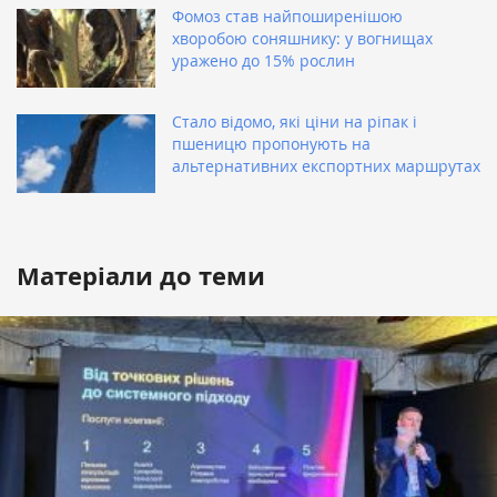
Фомоз став найпоширенішою
хворобою соняшнику: у вогнищах
уражено до 15% рослин
Стало відомо, які ціни на ріпак і
пшеницю пропонують на
альтернативних експортних маршрутах
Матеріали до теми