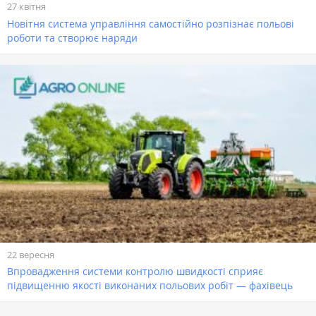
27 квітня
Новітня система управління самостійно розпізнає польові
роботи та створює наряди
22 вересня
Впровадження системи контролю швидкості сприяє
підвищенню якості виконаних польових робіт — фахівець