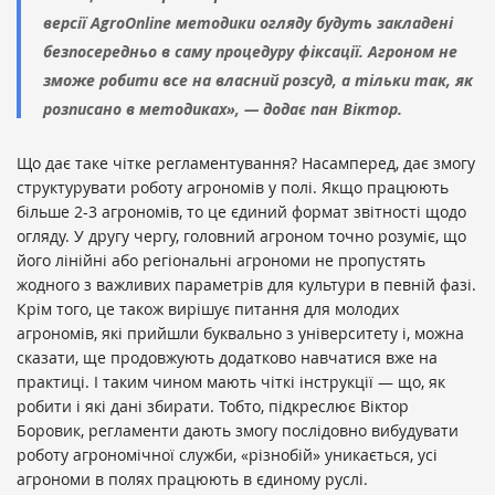
версії AgroOnline методики огляду будуть закладені
безпосередньо в саму процедуру фіксації. Агроном не
зможе робити все на власний розсуд, а тільки так, як
розписано в методиках», — додає пан Віктор.
Що дає таке чітке регламентування? Насамперед, дає змогу
структурувати роботу агрономів у полі. Якщо працюють
більше 2-3 агрономів, то це єдиний формат звітності щодо
огляду. У другу чергу, головний агроном точно розуміє, що
його лінійні або регіональні агрономи не пропустять
жодного з важливих параметрів для культури в певній фазі.
Крім того, це також вирішує питання для молодих
агрономів, які прийшли буквально з університету і, можна
сказати, ще продовжують додатково навчатися вже на
практиці. І таким чином мають чіткі інструкції — що, як
робити і які дані збирати. Тобто, підкреслює Віктор
Боровик, регламенти дають змогу послідовно вибудувати
роботу агрономічної служби, «різнобій» уникається, усі
агрономи в полях працюють в єдиному руслі.