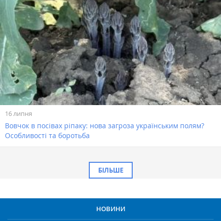
16 липня
Вовчок в посівах ріпаку: нова загроза українським полям?
Особливості та боротьба
БІЛЬШЕ
НОВИНИ