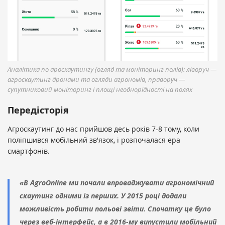
Аналітика по ароскаутингу (огляд та моніторинг полів): ліворуч —
агроскаутинг дронами та огляди агрономів, праворуч —
супутниковий моніторинг і площі неоднорідності на полях
Передісторія
Агроскаутинг до нас прийшов десь років 7-8 тому, коли
поліпшився мобільний зв'язок, і розпочалася ера
смартфонів.
«В AgroOnline ми почали впроваджувати агрономічний
скаутинг одними із перших. У 2015 році додали
можливість робити польові звіти. Спочатку це було
через веб-інтерфейс, а в 2016-му випустили мобільний