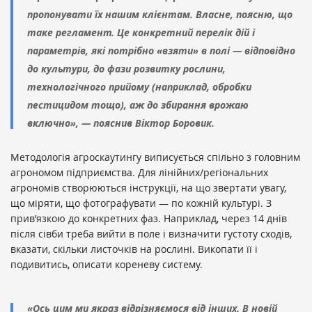
пропонувати їх нашим клієнтам. Власне, поясню, що
таке регламент. Це конкретний перелік дій і
параметрів, які потрібно «взяти» в полі — відповідно
до культури, до фази розвитку рослини,
технологічного прийому (наприклад, обробки
пестицидом тощо), аж до збирання врожаю
включно», — пояснив Віктор Боровик.
Методологія агроскаутингу виписується спільно з головним
агрономом підприємства. Для лінійних/регіональних
агрономів створюються інструкції, на що звертати увагу,
що міряти, що фотографувати — по кожній культурі. З
прив’язкою до конкретних фаз. Наприклад, через 14 днів
після сівби треба вийти в поле і визначити густоту сходів,
вказати, скільки листочків на рослині. Викопати її і
подивитись, описати кореневу систему.
«Ось цим ми якраз відрізняємося від інших. В новій