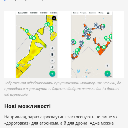
Зображення відображають супутниковий моніторинг і точки, де
проводився агроскаутинг. Окремо відображаються дані з дрона і
від агрономів
Нові можливості
Наприклад, зараз агроскаутинг застосовують не лише як
«дороговказ» для агронома, а й для дрона. Адже можна