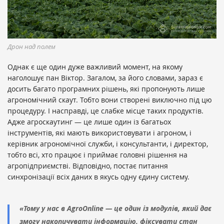
Дрон над полем
Однак є ще один дуже важливий момент, на якому
наголошує пан Віктор. Загалом, за його словами, зараз є
досить багато програмних рішень, які пропонують лише
агрономічний скаут. Тобто вони створені виключно під цю
процедуру. І насправді, це слабке місце таких продуктів.
Адже агроскаутинг — це лише один із багатьох
інструментів, які мають використовувати і агроном, і
керівник агрономічної служби, і консультанти, і директор,
тобто всі, хто працює і приймає головні рішення на
агропідприємстві. Відповідно, постає питання
синхронізації всіх даних в якусь одну єдину систему.
«Тому у нас в AgroOnline — це один із модулів, який дає
змогу накопичувати інформацію, фіксувати стан