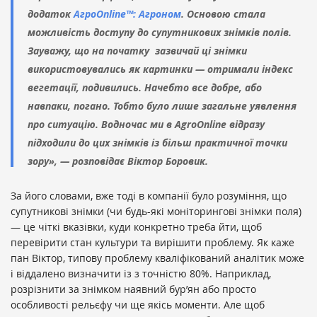
додаток
АгроOnline™: Агроном
. Основою стала
можливість доступу до супутникових знімків полів.
Зауважу, що на початку зазвичай ці знімки
використовувались як картинки — отримали індекс
вегетації, подивились. Начебто все добре, або
навпаки, погано. Тобто було лише загальне уявлення
про ситуацію. Водночас ми в AgroOnline відразу
підходили до цих знімків із більш практичної точки
зору», — розповідає Віктор Боровик.
За його словами, вже тоді в компанії було розуміння, що
супутникові знімки (чи будь-які моніторингові знімки поля)
— це чіткі вказівки, куди конкретно треба йти, щоб
перевірити стан культури та вирішити проблему. Як каже
пан Віктор, типову проблему кваліфікований аналітик може
і віддалено визначити із з точністю 80%. Наприклад,
розрізнити за знімком наявний бур’ян або просто
особливості рельєфу чи ще якісь моменти. Але щоб