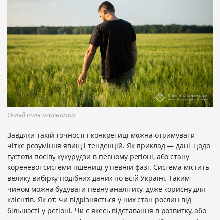
Огляд поля агрономом
Завдяки такій точності і конкретиці можна отримувати
чітке розуміння явищ і тенденцій. Як приклад — дані щодо
густоти посіву кукурудзи в певному регіоні, або стану
кореневої системи пшениці у певній фазі. Система містить
велику вибірку подібних даних по всій Україні. Таким
чином можна будувати певну аналітику, дуже корисну для
клієнтів. Як от: чи відрізняється у них стан рослин від
більшості у регіоні. Чи є якесь відставання в розвитку, або