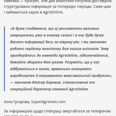
навпаки — прогрес. Але для аналітики потрібна достовірна
структурована інформація за попередні періоди. Саме цим
і займаються зараз в AgroOnline.
«Я дуже сподіваюся, що ці регламенти активно
запрацюють уже в новому сезоні і в нас буде дуже
багато інформації десь за півроку-рік. І ми зможемо
робити серйозну аналітику для наших клієнтів. Тому
приєднуйтесь до команди AgroOnline, підключайтеся,
давайте збирати дані разом. Розуміти, що у нас
відбувається в полях, правильно планувати
виробництво й отримувати максимальний прибуток»,
— закликав Віктор Боровик, співзасновник та
операційний директор компанії AgroOnline.
Алла Гусарова, SuperAgronom.com
За інформацією щодо співпраці звертайтеся за телефоном: