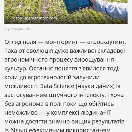
Фото: SuperAgronom.com
Агроскаутинг
Огляд поля — моніторинг — агроскаутинг.
Така от еволюція дуже важливої складової
агрономічного процесу вирощування
культур. Останнє поняття з’явилося тоді,
коли до агротехнологій залучили
можливості Data Science (науки даних) із
застосуванням штучного інтелекту. І хоча
без агронома в полі поки що обійтись
неможливо — у комплексі людина+ІТ
можна досягти значно вищих результатів
із більш ефективним використанням