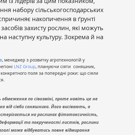
м із лідерів за цим показником,
ння набору сільськогосподарських
е спричиняє накопичення в ґрунті
засобів захисту рослин, які можуть
на наступну культуру. Зокрема й на
в
, менеджер з розвитку агротехнологій у
егіоні
LNZ Group
, плануючи сіяти соняшник,
 конкретного поля за попередні роки: що сіяли
ся.
ь обмеження по сівозміні, проте навіть це не
а від сівби соняшника. Його висівають, а
спостерігається на рослинах фітотоксичність,
 деформації та покрученості листків, рослини
агалі може відбуватись повне відмирання