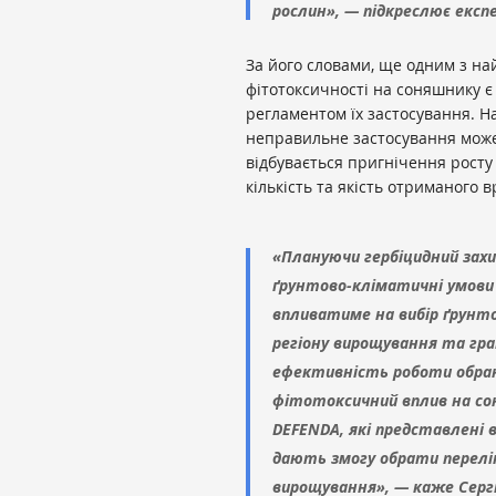
рослин», — підкреслює експ
За його словами, ще одним з 
фітотоксичності на соняшнику є
регламентом їх застосування. На
неправильне застосування може
відбувається пригнічення росту
кількість та якість отриманого 
«Плануючи гербіцидний зах
ґрунтово-кліматичні умови
впливатиме на вибір ґрунто
регіону вирощування та гр
ефективність роботи обран
фітотоксичний вплив на со
DEFENDA, які представлені
дають змогу обрати перелік
вирощування», — каже Сергі