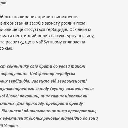
ерт.
найбільш поширених причин виникнення
 використання засобів захисту рослин поза
йбільше це стосується гербіцидів. Оскільки їх
 мати негативний вплив на культурну рослину,
 та розвитку, що в майбутньому впливає на
врожаю.
ист соняшнику слід брати до уваги також
 вирощування. Цей фактор передусім
вих гербіцидів. Залежно від зволоженості
анулометричного складу ґрунту визначається
ої діючої речовини, тим самим нівелюючи
няшник. Для прикладу, препарати бренду
 в більшості однокомпонентними препаратами,
 ефективних діючих речовин відповідно до зони
й Уваров.