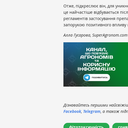
Отже, підкреслює він, для уникн
це найчастіше відбувається піс
регламентів застосування препа
запорукою позитивного впливу 
Алла Гусарова, SuperAgronom.com
Дізнавайтесь першими найсвіжіші
Facebook
,
Telegram
, а також під
фітотоксичність
сон