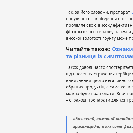
Так, за його словами, препарат
С
популярності в південних регіон
проявляє свою високу ефективні
фітотоксичного впливу на культу
високої вологості ґрунту може п
Читайте також:
Ознаки 
та різниця із симптом
Також доволі часто спостерігає
від внесення страхових гербіци
виникнення цього негативного 
обраних продуктів, а саме коли
можна було працювати. Значною
– страхові препарати для контро
«Зазвичай, компанії-виробни
грамініцидів, в які саме ф