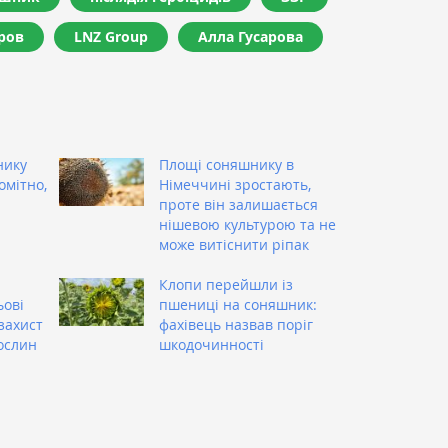
ров
LNZ Group
Алла Гусарова
нику
Площі соняшнику в
омітно,
Німеччині зростають,
проте він залишається
нішевою культурою та не
може витіснити ріпак
Клопи перейшли із
ьові
пшениці на соняшник:
захист
фахівець назвав поріг
ослин
шкодочинності