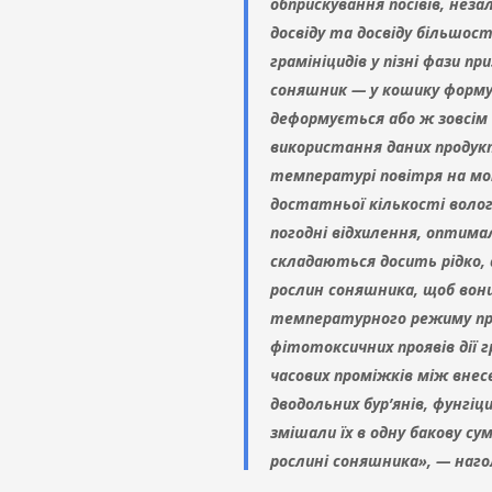
обприскування посівів, неза
досвіду та досвіду більшос
грамініцидів у пізні фази п
соняшник — у кошику формує
деформується або ж зовсім
використання даних продукт
температурі повітря на мом
достатньої кількості волог
погодні відхилення, оптима
складаються досить рідко, 
рослин соняшника, щоб вон
температурного режиму пр
фітотоксичних проявів дії 
часових проміжків між внес
дводольних бур’янів, фунгі
змішали їх в одну бакову с
рослині соняшника», — наго