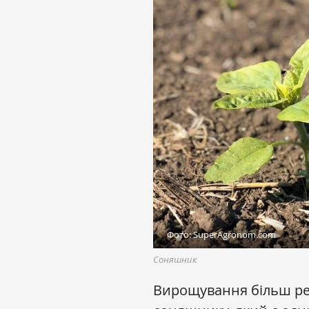
Фото: SuperAgronom.com
Соняшник
Вирощування більш рен