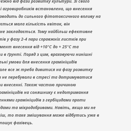
лежно від фази розвитку культури. Зі свого
ті агровиробників встановлено, що внесення
ризводить до сильного фітотоксичного впливу на
ться мала кількість квіток, він
 не закладається. Тому найбільш ефективне
ів у фазу 2-4 пари справжніх листків при
ент внесення від +10°С до + 25°С та
и в ґрунті. Поряд з цим, враховуючи нинішні
льні умови для внесення грамініцидів
але все ж треба дивитися на фазу розвитку
и не перебували в стресі та дотримуватися
и внесенні. Також частою причиною
грамініцидів на соняшнику є недотримання
еннями грамініцидів з гербіцидами проти
цидами та мікродобривами. Навіть, якщо ми не
уміш, то таке змішування може відбутись уже в
лошує фахівець.