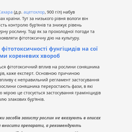
ахара
(д.р.
ацетохлор
, 900 г/л) набув
ах країни. Тут за низького рівня вологи він
сть контролю бур’янів та знижує рівень
рну рослину. Тоді як за прохолодної погоди та
роявляти фітотоксичну дію на культуру.
фітотоксичності фунгіцидів на сої
ами кореневих хвороб
ться фітотоксичний вплив на рослини соняшника
дів, каже експерт. Основною причиною
впливу є неправильний регламент застосування
 рослини соняшника переростають фази, в які
 мірою це стосується застосування грамініцидів
лю злакових бур’янів.
ки засобів захисту рослин не вказують в описах
ази вносити препарати, а рекомендують