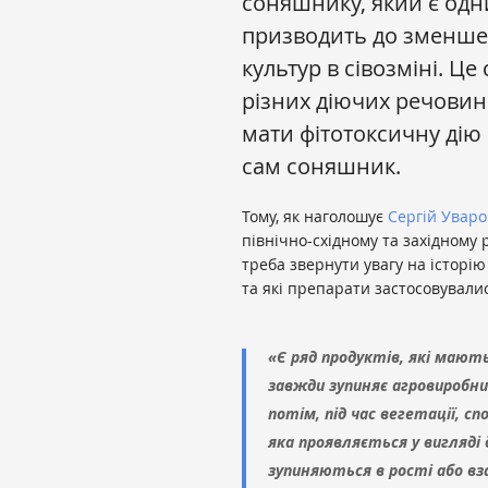
соняшнику, який є одни
призводить до зменше
культур в сівозміні. Ц
різних діючих речовин 
мати фітотоксичну дію 
сам соняшник.
Тому, як наголошує
Сергій Уваро
північно-східному та західному р
треба звернути увагу на історію
та які препарати застосовували
«Є ряд продуктів, які мают
завжди зупиняє агровиробник
потім, під час вегетації, 
яка проявляється у вигляді
зупиняються в рості або вз