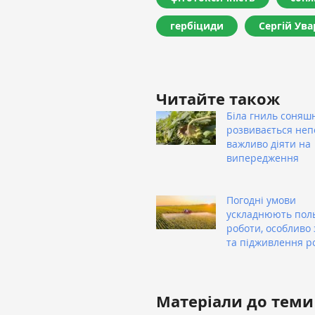
гербіциди
Сергій Ува
Читайте також
Біла гниль соняш
розвивається неп
важливо діяти на
випередження
Погодні умови
ускладнюють пол
роботи, особливо 
та підживлення р
Матеріали до теми