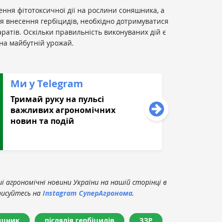
ення фітотоксичної дії на рослини соняшника, а
ля внесення гербіцидів, необхідно дотримуватися
ратів. Оскільки правильність виконуваних дій є
на майбутній урожай.
Ми у Telegram
Тримай руку на пульсі
важливих агрономічних
новин та подій
 агрономічні новини України на нашій сторінці в
писуйтесь на
Instagram СуперАгронома
.
яшник
післядія гербіцидів
ЗЗР