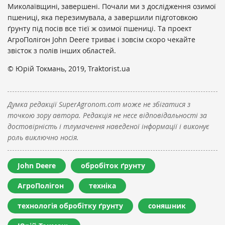
Миколаївщині, завершені. Почали ми з дослідження озимої
пшениці, яка перезимувала, а завершили підготовкою
ґрунту під посів все тієї ж озимої пшениці. Та проект
АгроПолігон John Deere триває і зовсім скоро чекайте
звісток з полів інших областей.
© Юрій Токмань, 2019, Traktorist.ua
Думка редакції SuperAgronom.com може не збігатися з
точкою зору автора. Редакція не несе відповідальності за
достовірність і тлумачення наведеної інформації і виконує
роль виключно носія.
John Deere
обробіток ґрунту
АгроПолігон
техніка
технологія обробітку ґрунту
соняшник