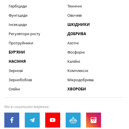
Гербіциди
Технічні
Фунгіциди
Овочеві
Інсекциди
ШКІДНИКИ
Регулятори росту
ДОБРИВА
Протруйники
Азотні
БУР’ЯНИ
Фосфорні
НАСІННЯ
Калійні
Зернові
Комплексні
Зернобобові
Мікродобрива
Олійні
ХВОРОБИ
Ми в соціальних мережах