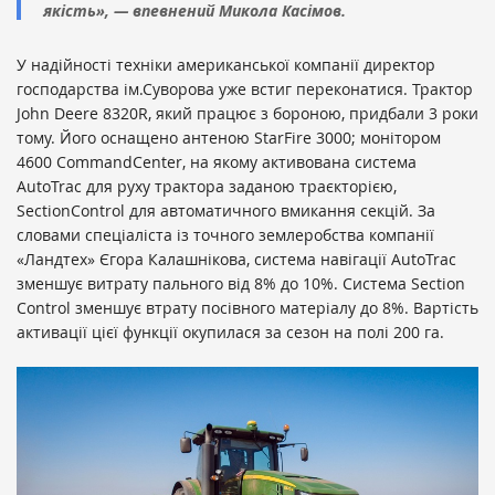
якість», — впевнений Микола Касімов.
У надійності техніки американської компанії директор
господарства ім.Суворова уже встиг переконатися. Трактор
John Deere 8320R, який працює з бороною, придбали 3 роки
тому. Його оснащено антеною StarFire 3000; монітором
4600 CommandCenter, на якому активована система
AutoTrac для руху трактора заданою траєкторією,
SectionControl для автоматичного вмикання секцій. За
словами спеціаліста із точного землеробства компанії
«Ландтех» Єгора Калашнікова, система навігації AutoTrac
зменшує витрату пального від 8% до 10%. Система Section
Control зменшує втрату посівного матеріалу до 8%. Вартість
активації цієї функції окупилася за сезон на полі 200 га.