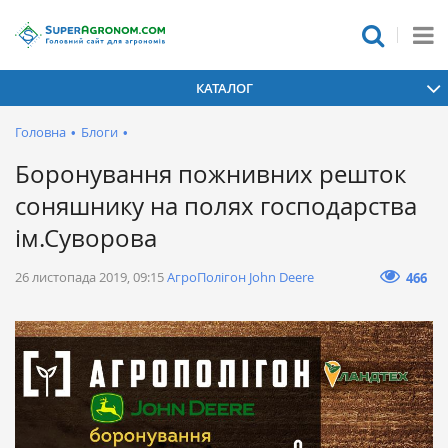
КАТАЛОГ
Головна
•
Блоги
•
Боронування пожнивних решток
соняшнику на полях господарства
ім.Суворова
26 листопада 2019, 09:15
АгроПолігон John Deere
466