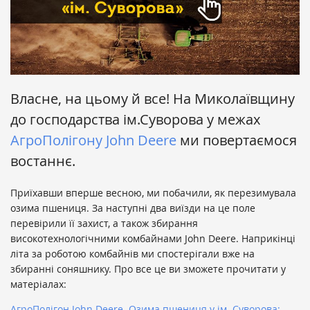
Власне, на цьому й все! На Миколаївщину
до господарства ім.Суворова у межах
АгроПолігону John Deere
ми повертаємося
востаннє.
Приїхавши вперше весною, ми побачили, як перезимувала
озима пшениця. За наступні два виїзди на це поле
перевірили її захист, а також збирання
високотехнологічними комбайнами John Deere. Наприкінці
літа за роботою комбайнів ми спостерігали вже на
збиранні соняшнику. Про все це ви зможете прочитати у
матеріалах:
АгроПолігон John Deere. Озима пшениця у ім. Суворова: