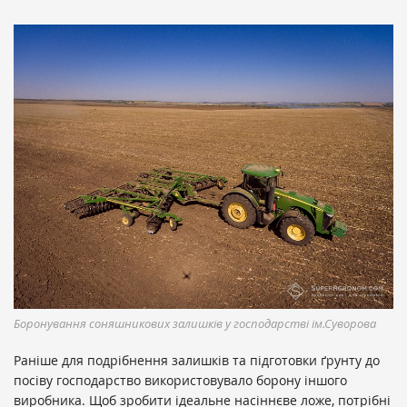
Боронування соняшникових залишків у господарстві ім.Суворова
Раніше для подрібнення залишків та підготовки ґрунту до
посіву господарство використовувало борону іншого
виробника. Щоб зробити ідеальне насіннєве ложе, потрібні