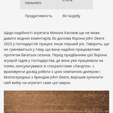
пального
Продуктивність
60 га/добу
Щодо надійності агрегата Микола Касімов ще не може
давати жодних коментарів, бо дискова борона John Deere
2623 у господарстві працює лише перший рік. Говорить, що
не сумнівається у тому, що вона надійно працюватиме
протягом багатьох сезонів. Перед придбанням цієї борони
аграрій їздив у господарства, де вона уже працювала на
полях, консультувався зі спеціалістами «Ландтех». І,
враховуючи досвід роботи з цією компанією-дилером і
безпосередньо з брендом John Deere, вирішив зупинити
свій вибір на агрегаті саме цієї марки.