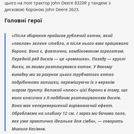
цього на полі трактор John Deere 8320R у тандемі з
дисковою бороною John Deere 2623.
Головні герої
«Після збирання пройшов рублячий коток, який
«поклав» зелене стебло, а після нього вже працювала
борона. Вона є, фактично, комбінованим агрегатом.
Передній ряд дисків — це «ромашка». Позаду — круглі
диски, за якими розташувався коток. У даному
випадку ми за рахунок цього трубчатого котка
подрібнюємо залишки, перемішуючи їх з верхнім
шаром ґрунту. Великий «плюс» цієї борони в тому, що
вона класична з Х-подібним розташуванням дисків.
Вона має неперевершений вирівнюючий ефект.
Обробляємо на глибину 12 см. І зараз ми бачимо поле,
яке уже практично ідеальне для сівби», — говорить
Микола Касімов.