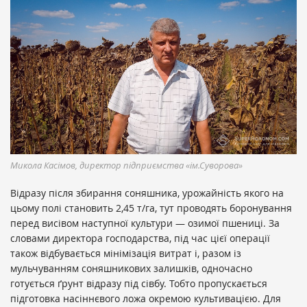
Микола Касімов, директор підприємства «ім.Суворова»
Відразу після збирання соняшника, урожайність якого на
цьому полі становить 2,45 т/га, тут проводять боронування
перед висівом наступної культури — озимої пшениці. За
словами директора господарства, під час цієї операції
також відбувається мінімізація витрат і, разом із
мульчуванням соняшникових залишків, одночасно
готується ґрунт відразу під сівбу. Тобто пропускається
підготовка насіннєвого ложа окремою культивацією. Для