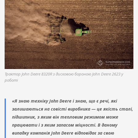
Трактор John Deere 8320R з дисковою бороною John Deere 2623 у
роботі
«Я знаю техніку John Deere і знаю, що є речі, які
залишаються на совісті виробника — це якість сталі,
підшипник, з яким він тепловим режимом може
працювати і з яким запасом міцності. В даному
випадку компанія John Deere відповідає за свою