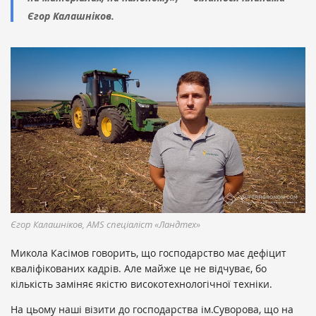
Єгор Калашніков.
Єгор Калашніков, AMS спеціаліст «Ландтех»
Микола Касімов говорить, що господарство має дефіцит
кваліфікованих кадрів. Але майже це не відчуває, бо
кількість заміняє якістю високотехнологічної техніки.
На цьому наші візити до господарства ім.Суворова, що на