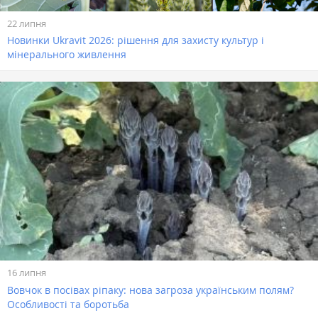
22 липня
Новинки Ukravit 2026: рішення для захисту культур і
мінерального живлення
16 липня
Вовчок в посівах ріпаку: нова загроза українським полям?
Особливості та боротьба