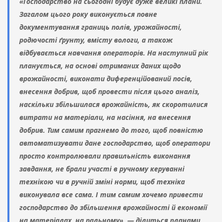
«Господарство на сьогодні будує дуже великі плани.
Загалом цього року виконується повне
документування границь полів, урожайності,
родючості ґрунту, вмісту вологи, а також
відбувається навчання операторів. На наступний рік
планується, на основі отриманих даних щодо
врожайності, виконати диференційований посів,
внесення добрив, щоб провести після цього аналіз,
наскільки збільшилася врожайність, як скоротилися
витрати на матеріали, на насіння, на внесення
добрив. Тим самим прагнемо до того, щоб повністю
автоматизувати дане господарство, щоб оператори
просто контролювали правильність виконання
завдання, не брали участі в ручному керуванні
технікою чи в ручній зміні норми, щоб техніка
виконувала все сама. І тим самим хочемо привести
господарство до збільшення врожайності й економії
на матеріалах, на пальному», — ділиться планами