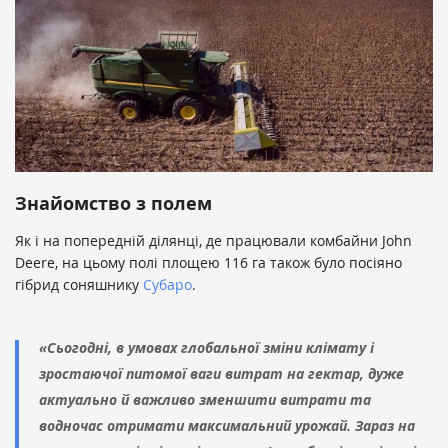
Знайомство з полем
Як і на попередній ділянці, де працювали комбайни John
Deere, на цьому полі площею 116 га також було посіяно
гібрид соняшнику
Субаро
.
«Сьогодні, в умовах глобальної зміни клімату і
зростаючої питомої ваги витрат на гектар, дуже
актуально й важливо зменшити витрати та
водночас отримати максимальний урожай. Зараз на