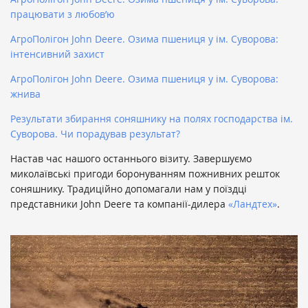
працювати з любов’ю
АгроПолігон John Deere. Озима пшениця у ім. Суворова:
інтенсивний захист
АгроПолігон John Deere. Озима пшениця у ім. Суворова:
жнива
Результати збирання соняшнику на полях господарства ім.
Суворова. Чи порадував результат?
Настав час нашого останнього візиту. Завершуємо
миколаївські пригоди боронуванням пожнивних решток
соняшнику. Традиційно допомагали нам у поїздці
представники John Deere та компанії-дилера
«Ландтех»
.