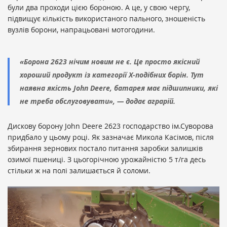
були два проходи цією бороною. А це, у свою чергу,
підвищує кількість використаного пального, зношеність
вузлів борони, напрацьовані мотогодини.
«Борона 2623 нічим новим не є. Це просто якісний
хороший продукт із категорії Х-подібних борін. Тут
наявна якість John Deere, батарея має підшипники, які
не треба обслуговувати», — додає аграрій.
Дискову борону John Deere 2623 господарство ім.Суворова
придбало у цьому році. Як зазначає Микола Касімов, після
збирання зернових постало питання заробки залишків
озимої пшениці. З цьогорічною урожайністю 5 т/га десь
стільки ж на полі залишається й соломи.