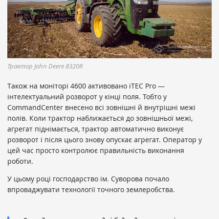
Трактор John Deere 8320R
Також на моніторі 4600 активовано iTEC Pro —
інтелектуальний розворот у кінці поля. Тобто у
CommandCenter внесено всі зовнішні й внутрішні межі
полів. Коли трактор наближається до зовнішньої межі,
агрегат піднімається, трактор автоматично виконує
розворот і після цього знову опускає агрегат. Оператор у
цей час просто контролює правильність виконання
роботи.
У цьому році господарство ім. Суворова почало
впроваджувати технології точного землеробства.