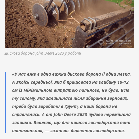
Дискова борона John Deere 2623 у роботі
«У нас вже є одна важка дискова борона й одна легка.
А якоїсь середньої, яка б працювала на глибину 10-12
см із мінімальною витратою пального, не було. Всю
ту солому, яка залишилася після збирання зернових,
треба було заробити в ґрунт, а наші борони не
справлялись. А от John Deere 2623 чудово перемішала
залишки. Вважаю, що для нашого господарства вона
оптимальна», — зазначає директор господарства.