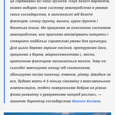
це спрямовані всі наші зусилля. Існує безліч варіантів,
кожен вибирає свою систему землеробства в умовах
свого господарства, в залежності від безлічі
факторів: стану ґрунту, вологи, групи ґрунтів і
багатьох інших. Ми працюємо за класичною системою
землеробства, але прагнемо мінімізувати витрати і
створити найбільш сприятливі умови для культури.
Для цього беремо хороше насіння, протруюємо його,
працюємо з бором, мікроелементами і, звісно,
критичним фактором залишається волога. Тому на
сьогодні зменшуємо площу під соняшником,
збільшуємо посіви пшениці, ячменю, ріпаку. Швидше за
все, будемо мати 4-5-пільну сівозміну з максимальною
компенсацією, тобто поверненням добрив на різних
фазах розвитку з урахуванням потреб рослин», —
зазначає директор господарства
Микола Касімов
.