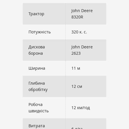
John Deere
Трактор
8320R
Потужність
320 к. с.
Дискова
John Deere
борона
2623
Ширина
11 м
Глибина
12 см
обробітку
Робоча
12 км/год
швидкість
Витрата
6 л/га