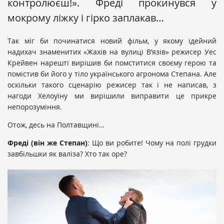
контролюєш!». Фреді прокинувся у
мокрому ліжку і гірко заплакав…
Так міг би починатися новий фільм, у якому ідейний
надихач знаменитих «Жахів на вулиці В’язів» режисер Уес
Крейвен нарешті вирішив би помститися своєму герою та
помістив би його у тіло українського агронома Степана. Але
оскільки такого сценарію режисер так і не написав, з
нагоди Хелоуїну ми вирішили виправити це прикре
непорозуміння.
Отож, десь на Полтавщині…
Фреді (він же Степан)
: Що ви робите! Чому на полі грудки
завбільшки як валіза? Хто так оре?