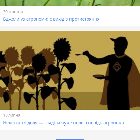
30 жовтня
Бджоли vs агрономи: є вихід з протистояння
18 липня
Нелегка то доля — глядіти чуже поле: сповідь агронома