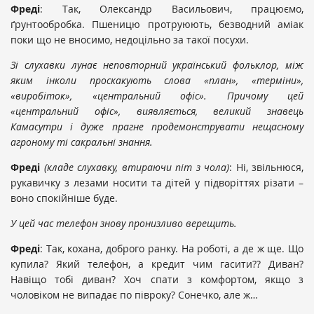
Фреді
: Так, Олександр Васильович, працюємо,
ґрунтообробка. Пшеницю протруюють, безводний аміак
поки що не вносимо, недоцільно за такої посухи.
Зі слухавки лунає неповторний український фольклор, між
яким інколи проскакують слова «план», «терміни»,
«виробіток», «центральний офіс». Причому цей
«центральний офіс», виявляється, великий знавець
Камасутри і дуже прагне продемонструвати нещасному
агроному ті сакральні знання.
Фреді
(кладе слухавку, втираючи піт з чола)
: Ні, звільнюся,
рукавичку з лезами носити та дітей у підворіттях різати –
воно спокійніше буде.
У цей час телефон знову пронизливо верещить.
Фреді
: Так, кохана, доброго ранку. На роботі, а де ж ще. Що
купила? Який телефон, а кредит чим гасити?? Диван?
Навіщо тобі диван? Хоч спати з комфортом, якщо з
чоловіком не випадає по півроку? Сонечко, але ж…