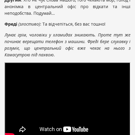
анонімка в центральний офіс про відкати та інші
неподобства. Подумай…
Фреді
(злостиво)
: Та відчепіться, без вас тошно!
Лунає грім, чоловіки у хламидах зникають. Проте тут же
починає верещати телефон з машини. Фреді бере слухавку і
розуміє, що центральний офіс вже чекає на нього з
Камасутрою під пахвою
.