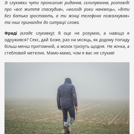
Зі слухавки чути пронизливі ридання, схлипування, розповіді
про «все життя спаскудив», «молоді роки нанівець», «діти
без батька зростають, а ти жінці телефона пожалкував»
та інші принагідні до ситуації слова.
Фреді
(кладе слухавку)
: Я оце не розумію, а навіщо я
одружився? Секс, дай Боже, раз на місяць, як додому попаду
більш-менш притомний, а мозок гризуть щодня. Не жінка, а
стебловий метелик. Мамо-мамо, чом я вас не слухав!