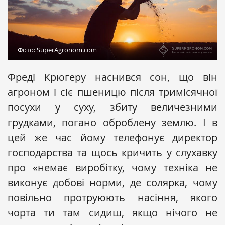
Фото: SuperAgronom.com
Фреді Крюгеру наснився сон, що він
агроном і сіє пшеницю після тримісячної
посухи у суху, збиту величезними
грудками, погано оброблену землю. І в
цей же час йому телефонує директор
господарства та щось кричить у слухавку
про «немає виробітку, чому техніка не
виконує добові норми, де солярка, чому
повільно протруюють насіння, якого
чорта ти там сидиш, якщо нічого не