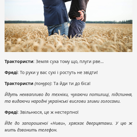
Трактористи
: Земля суха тому що, плуги рве…
Фреді
: То руки у вас сухі і ростуть не звідти!
Трактористи
(понуро)
: Та йди ти до біса!
Йдуть неквапливо до техніки, чухаючи потилиці, підспиння,
та видаючи народні українські вислови злими голосами.
Фреді
: Звільнюся, це ж нестерпно!
Йде до запорошеної «Ниви», хряскає дверцятами. У цю ж
мить дзвонить телефон.