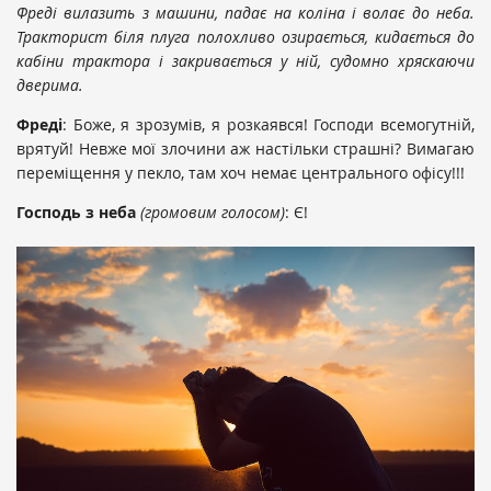
Фреді вилазить з машини, падає на коліна і волає до неба.
Тракторист біля плуга полохливо озирається, кидається до
кабіни трактора і закривається у ній, судомно хряскаючи
дверима.
Фреді
: Боже, я зрозумів, я розкаявся! Господи всемогутній,
врятуй! Невже мої злочини аж настільки страшні? Вимагаю
переміщення у пекло, там хоч немає центрального офісу!!!
Господь з неба
(громовим голосом)
: Є!