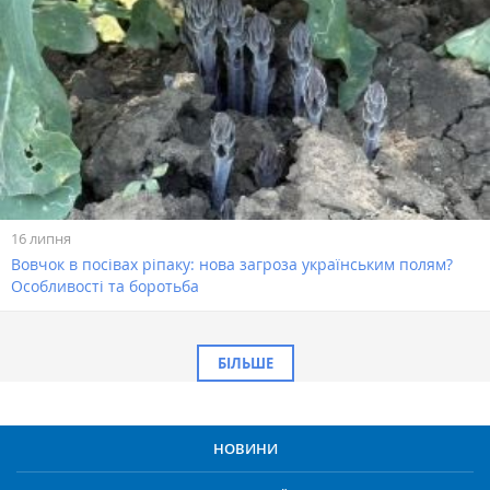
16 липня
Вовчок в посівах ріпаку: нова загроза українським полям?
Особливості та боротьба
БІЛЬШЕ
НОВИНИ