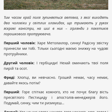
Тим часом край поля зупиняється автівка, з якої виходять
два чоловіки у світлих хламидах, що тримають у руках
яскраві каністри, на шиї в них – гірлянди з пакетиків
порошкового протруювача.
Перший чоловік
: Харе Метолахлор, синку! Радісну звістку
принесли ми тобі. Тільки сьогодні маємо знижку на чудові
протруйники.
Другий чоловік
: І гербіциди! Нехай оминають твої поля
пирій та осот.
Фреді
: Хлопці, ви невчасно. Грошей немає, часу немає,
давайте якось потім?
Перший
: Горе спіткає кожного, хто не почує благу вість
пресвітлого Пестициду і апостолів-менеджерів його.
Подумай, синку, чим ти ризикуєш…
Другий
: Хто не чує слова нашого, того чекають мор, голод і