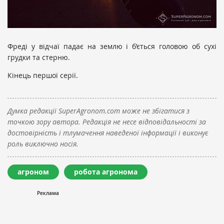
Фреді у відчаї падає на землю і б’ється головою об сухі
грудки та стерню.
Кінець першої серії.
Думка редакції SuperAgronom.com може не збігатися з
точкою зору автора. Редакція не несе відповідальності за
достовірність і тлумачення наведеної інформації і виконує
роль виключно носія.
агроном
робота агронома