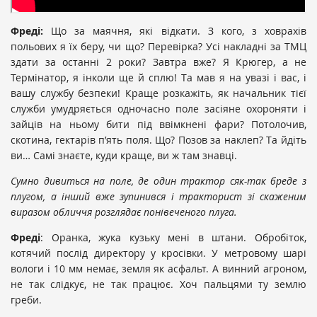
Фреді:
Що за маячня, які відкати. З кого, з ховрахів
польових я їх беру, чи що? Перевірка? Усі накладні за ТМЦ
здати за останні 2 роки? Завтра вже? Я Крюгер, а не
Термінатор, я інколи ще й сплю! Та мав я на увазі і вас, і
вашу службу безпеки! Краще розкажіть, як начальник тієї
служби умудряється одночасно поле засіяне охороняти і
зайців на ньому бити під ввімкнені фари? Потолочив,
скотина, гектарів п’ять поля. Що? Позов за наклеп? Та йдіть
ви… Самі знаєте, куди краще, ви ж там знавці.
Сумно дивиться на поле, де один трактор сяк-так бреде з
плугом, а інший вже зупинився і тракторист зі скаженим
виразом обличчя розглядає понівеченого плуга.
Фреді
: Оранка, жука кузьку мені в штани. Обробіток,
котячий послід директору у кросівки. У метровому шарі
вологи і 10 мм немає, земля як асфальт. А винний агроном,
не так слідкує, не так працює. Хоч пальцями ту землю
греби.