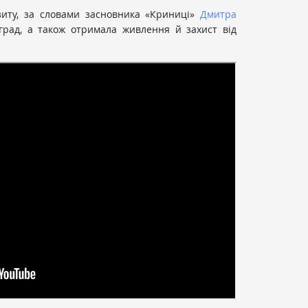
зиту, за словами засновника «Криниці»
Дмитра
 град, а також отримала живлення й захист від