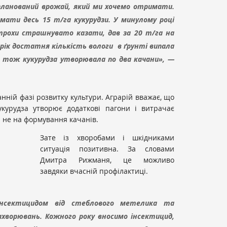
ланований врожай, який ми хочемо отримати.
мати десь 15 т/га кукурудзи. У минулому році
трохи страшнувато казати, дав за 20 т/га на
орік достатня кількість вологи в ґрунті випала
, тож кукурудза утворювала по два качани», —
анній фазі розвитку культури. Аграрій вважає, що
укурудза утворює додаткові пагони і витрачає
 не на формування качанів.
Зате із хворобами і шкідниками
ситуація позитивна. За словами
Дмитра Рижманя, це можливо
завдяки вчасній профілактиці.
інсектицидом від стеблового метелика та
захворювань. Кожного року вносимо інсектицид,