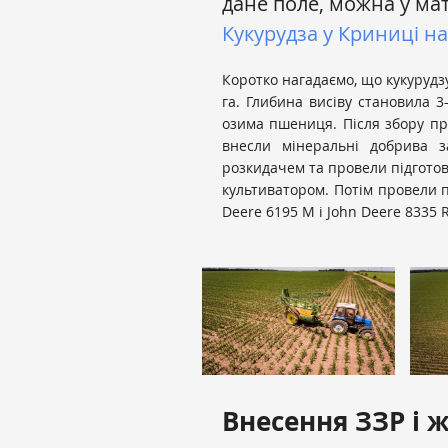
дане поле, можна у ма
Кукурудза у Криниці на
Коротко нагадаємо, що кукурудз
га. Глибина висіву становила 3
озима пшениця. Після збору пр
внесли мінеральні добрива 
розкидачем та провели підготов
культиватором. Потім провели п
Deere 6195 M і John Deere 8335 R
Внесення ЗЗР і 