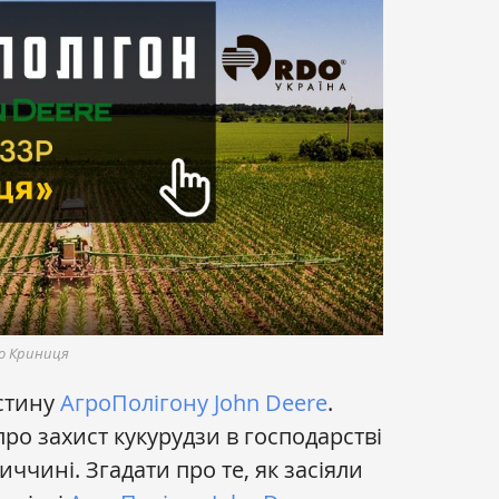
во Криниця
стину
АгроПолігону
John Deere
.
ро захист кукурудзи в господарстві
иччині. Згадати про те, як засіяли