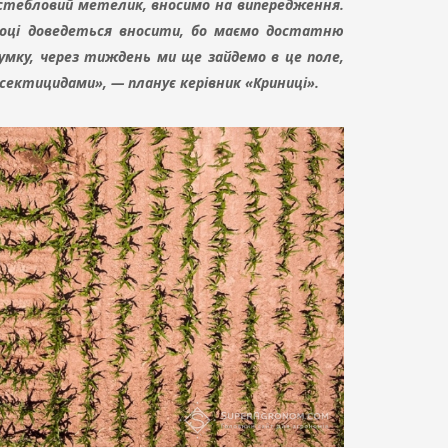
 стебловий метелик, вносимо на випередження.
 році доведеться вносити, бо маємо достатню
думку, через тиждень ми ще зайдемо в це поле,
сектицидами», — планує керівник «Криниці».