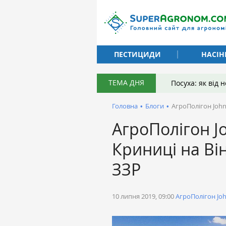
ПЕСТИЦИДИ
НАСІН
ТЕМА ДНЯ
Посуха: як від
Головна
•
Блоги
•
АгроПолігон John
АгроПолігон Jo
Криниці на Ві
ЗЗР
10 липня 2019, 09:00
АгроПолігон Jo