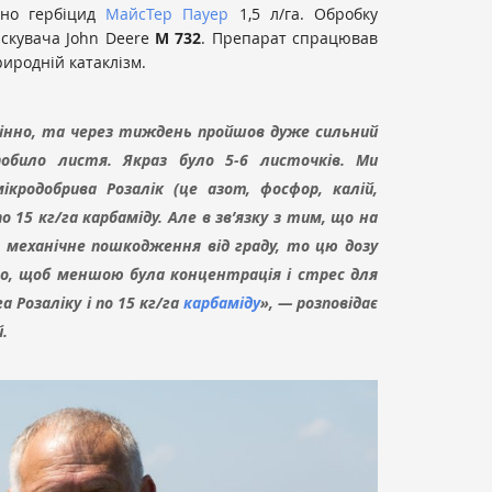
ено гербіцид
МайсТер Пауер
1,5 л/га. Обробку
скувача John Deere
M 732
. Препарат спрацював
риродній катаклізм.
мінно, та через тиждень пройшов дуже сильний
обило листя. Якраз було 5-6 листочків. Ми
кродобрива Розалік (це азот, фосфор, калій,
 по 15 кг/га карбаміду. Але в зв’язку з тим, що на
е механічне пошкодження від граду, то цю дозу
го, щоб меншою була концентрація і стрес для
а Розаліку і по 15 кг/га
карбаміду
», — розповідає
.