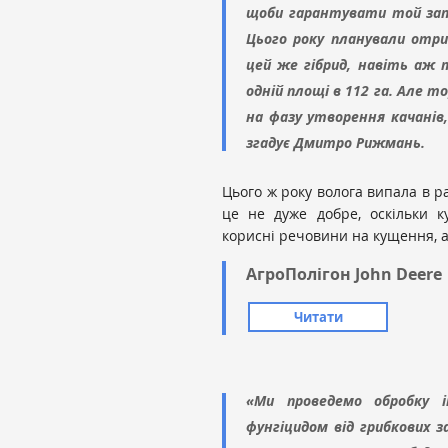
щоби гарантувати той зап
Цього року планували отри
цей же гібрид, навіть аж 
одній площі в 112 га. Але т
на фазу утворення качанів
згадує Дмитро Рижмань.
Цього ж року волога випала в р
це не дуже добре, оскільки к
корисні речовини на кущення, а
АгроПолігон John Deere
Читати
«Ми проведемо обробку 
фунгіцидом від грибкових 