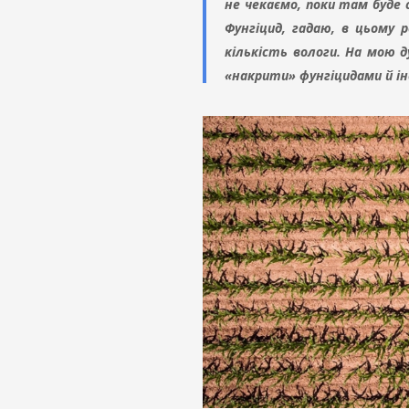
не чекаємо, поки там буде
Фунгіцид, гадаю, в цьому
кількість вологи. На мою 
«накрити» фунгіцидами й ін