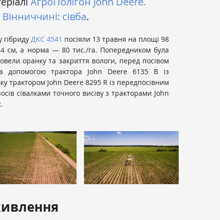
теріалі
АгроПолігон John Deere.
 Вінниччині: сівба
.
у гібриду
ДКС 4541
посіяли 13 травня на площі 98
-4 см, а норма — 80 тис./га. Попередником була
овели оранку та закриття вологи, перед посівом
за допомогою трактора John Deere 6135 B із
ку трактором John Deere 8295 R із передпосівним
осів сівалками точного висіву з тракторами John
.
живлення