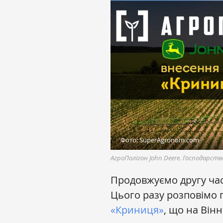
Фото: SuperAgronom.com
АгроПолігон John Deere. Господарст
Продовжуємо другу ча
Цього разу розповімо п
«Криниця»
, що на Вінн