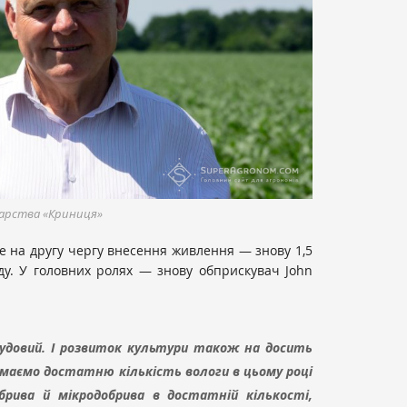
арства «Криниця»
 на другу чергу внесення живлення — знову 1,5
міду. У головних ролях — знову обприскувач John
 чудовий. І розвиток культури також на досить
 маємо достатню кількість вологи в цьому році
брива й мікродобрива в достатній кількості,