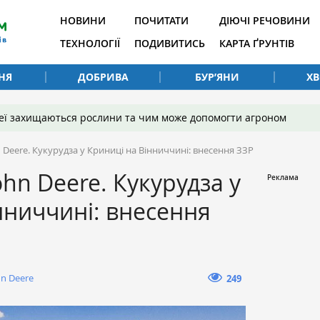
НОВИНИ
ПОЧИТАТИ
ДІЮЧІ РЕЧОВИНИ
ТЕХНОЛОГІЇ
ПОДИВИТИСЬ
КАРТА ҐРУНТІВ
НЯ
ДОБРИВА
БУР’ЯНИ
Х
 неї захищаються рослини та чим може допомогти агроном
 Deere. Кукурудза у Криниці на Вінниччині: внесення ЗЗР
hn Deere. Кукурудза у
нниччині: внесення
hn Deere
249