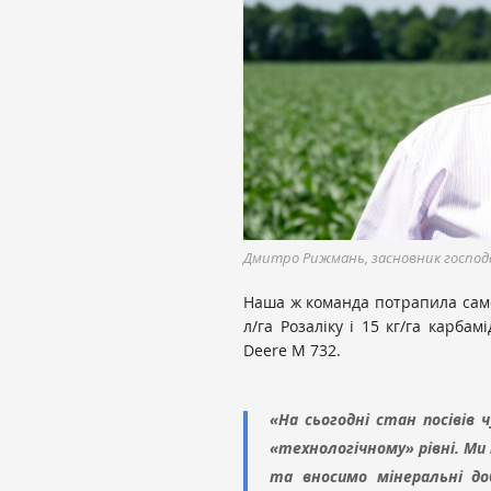
Дмитро Рижмань, засновник господ
Наша ж команда потрапила саме
л/га Розаліку і 15 кг/га карба
Deere M 732.
«На сьогодні стан посівів
«технологічному» рівні. Ми
та вносимо мінеральні до