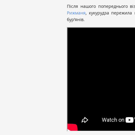
Після нашого попереднього ві
Рижманя
, кукурудза пережила
бур’янів.