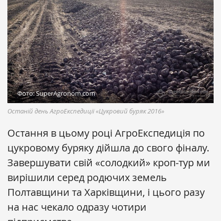
Фото: SuperAgronom.com
Останій день АгроЕкспедиції «Цукровий буряк 2016»
Остання в цьому році АгроЕкспедиція по
цукровому буряку дійшла до свого фіналу.
Завершувати свій «солодкий» кроп-тур ми
вирішили серед родючих земель
Полтавщини та Харківщини, і цього разу
на нас чекало одразу чотири