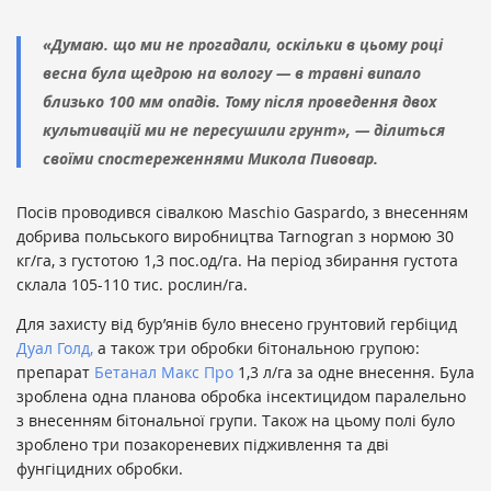
«Думаю. що ми не прогадали, оскільки в цьому році
весна була щедрою на вологу — в травні випало
близько 100 мм опадів. Тому після проведення двох
культивацій ми не пересушили грунт», — ділиться
своїми спостереженнями Микола Пивовар.
Посів проводився сівалкою Maschio Gaspardo, з внесенням
добрива польського виробництва Tarnogran з нормою 30
кг/га, з густотою 1,3 пос.од/га. На період збирання густота
склала 105-110 тис. рослин/га.
Для захисту від бур’янів було внесено грунтовий гербіцид
Дуал Голд,
а також три обробки бітональною групою:
препарат
Бетанал Макс Про
1,3 л/га за одне внесення. Була
зроблена одна планова обробка інсектицидом паралельно
з внесенням бітональної групи. Також на цьому полі було
зроблено три позакореневих підживлення та дві
фунгіцидних обробки.