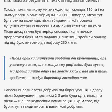
т/га. Таких же результатів чекають і від SESVanderHave.
Площа поля, на якому ми знаходилися, складає 110 га і на
ньому посіяно саме гібрид ДАРІЯ КВС. Попередником тут
була озима пшениця, після збирання якої провели
лущення стерні із внесенням аміачної селітри 100 кг/га.
Після дискування був період спокою, і коли почали
проростати бур’яни та падалиця пшениці, зробили оранку,
під яку було внесено діамофоску 230 кг/га.
«Після оранки планували зробити дві культивації, але
у зв’язку з тим, що в минулому році осінь була сухою,
ми зробили лише одну і не зовсім якісну, але ми її таки
зробили», — згадує директор господарства.
Навесні внесли азотні добрива під боронування. Одразу
після боронування протягом 2-3 днів була культивація, а
після — ще і передпосівна культивація. Окрім того, під
буряк тут завжди вносять вапнякові добрива.