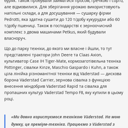
буряк. Також пробували займатися просом, гречкою і сорго,
але відмовилися. Для зберігання урожаю використовують
напільні склади, а для досушування — сушарку фірми
Pedrotti, яка здатна сушити до 120 т/добу кукурудзи або 60
т/добу пшениці. Також в господарстві є зерноочисний
комплекс з двома машинами Petkus, який будували
власноруч.
Що до парку техніки, до якого ми власне і йшли, то тут
представлені трактори John Deere та Claas Axion,
культиватор Case IH Tiger-Mate, кормозаготівельна техніка
Pöttinger, сівалки Kinze, Maschio Gaspardo і Kuhn, а також
ціла лінійка різноманітної техніки від Väderstad — дискова
борона Väderstad Carrier, зернова сівалка з функцією
внесення міндобрив Väderstad Rapid та сівалка для
пропашних культур Väderstad Tempo F8, яку купили в цьому
році.
«Ми давно користуємося технікою Väderstad. На мою
думку, це преміум-техніка. Працюємо з Väderstad з