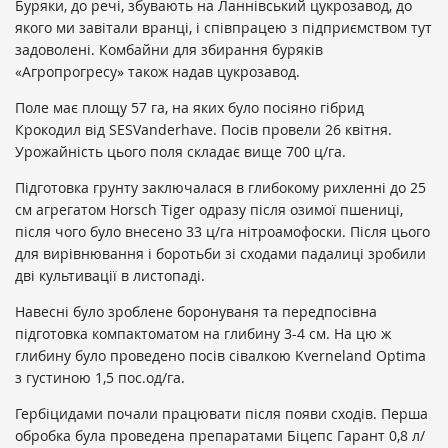
Буряки, до речі, збувають на Ланнівський цукрозавод, до
якого ми завітали вранці, і співпрацею з підприємством тут
задоволені. Комбайни для збирання буряків
«Агропрогресу» також надав цукрозавод.
Поле має площу 57 га, на яких було посіяно гібрид
Крокодил від SESVanderhave. Посів провели 26 квітня.
Урожайність цього поля складає вище 700 ц/га.
Підготовка грунту заключалася в глибокому рихленні до 25
см агрегатом Horsch Tiger одразу після озимої пшениці,
після чого було внесено 33 ц/га нітроамофоски. Після цього
для вирівнювання і боротьби зі сходами падалиці зробили
дві культивації в листопаді.
Навесні було зроблене боронуваня та передпосівна
підготовка компактоматом на глибину 3-4 см. На цю ж
глибину було проведено посів сівалкою Kverneland Optima
з густиною 1,5 пос.од/га.
Гербіцидами почали працювати після появи сходів. Перша
обробка була проведена препаратами Біцепс Гарант 0,8 л/