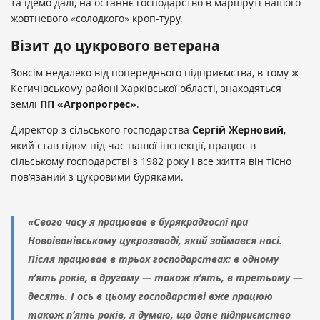
та їдемо далі, на останнє господарство в маршруті нашого
жовтневого «солодкого» кроп-туру.
Візит до цукрового ветерана
Зовсім недалеко від попереднього підприємства, в тому ж
Кегичівському районі Харківської області, знаходяться
землі
ПП «Агропрогрес»
.
Директор з сільського господарства
Сергій Жерновий
,
який став гідом під час нашої інспекції, працює в
сільському господарстві з 1982 року і все життя він тісно
пов’язаний з цукровими буряками.
«Свого часу я працював в бурякрадгоспі при
Новоіванівському цукрозаводі, який займався насі.
Після працював в трьох господарствах: в одному
п’ять років, в другому — також п’ять, в третьому —
десять. І ось в цьому господарстві вже працюю
також п’ять років, я думаю, що дане підприємство