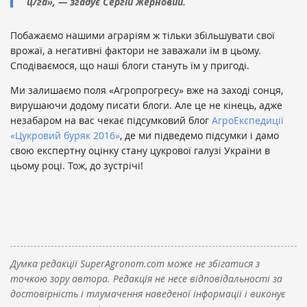
ц/га», — згадує Сергій Жерновий.
Побажаємо нашими аграріям ж тільки збільшувати свої
врожаї, а негативні фактори не заважали їм в цьому.
Сподіваємося, що наші блоги стануть їм у пригоді.
Ми залишаємо поля «Агропрогресу» вже на заході сонця,
вирушаючи додому писати блоги. Але це не кінець, адже
незабаром на вас чекає підсумковий блог
АгроЕкспедиції
«Цукровий буряк 2016»
, де ми підведемо підсумки і дамо
свою експертну оцінку стану цукрової галузі України в
цьому році. Тож, до зустрічі!
Думка редакції SuperAgronom.com може не збігатися з
точкою зору автора. Редакція не несе відповідальності за
достовірність і тлумачення наведеної інформації і виконує