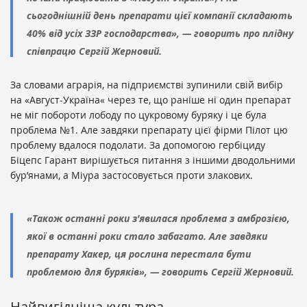
сьогоднішній день препарати цієї компанії складають
40% від усіх ЗЗР господарства», — говорить про плідну
співпрацю Сергій Жерновий.
За словами аграрія, на підприємстві зупинили свій вибір
на «Август-Україна« через те, що раніше ні один препарат
не міг побороти лободу по цукровому буряку і це була
проблема №1. Але завдяки препарату цієї фірми Пілот цю
проблему вдалося подолати. За допомогою гербіциду
Біцепс Гарант вирішується питання з іншими дводольними
бур’янами, а Міура застосовується проти злакових.
«Також останні роки з’явилася проблема з амброзією,
якої в останні роки стало забагато. Але завдяки
препарату Хакер, ця рослина перестала бути
проблемою для буряків», — говорить Сергій Жерновий.
Найвигідніша культура