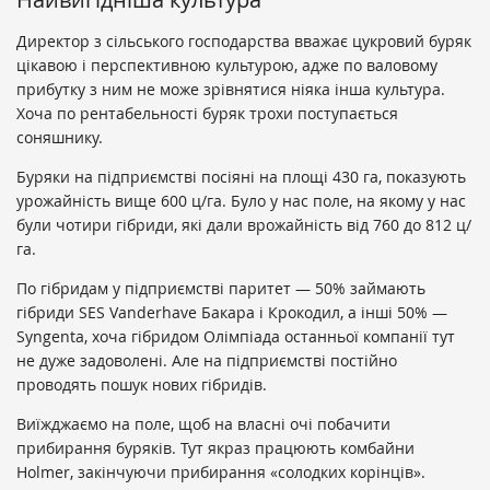
Директор з сільського господарства вважає цукровий буряк
цікавою і перспективною культурою, адже по валовому
прибутку з ним не може зрівнятися ніяка інша культура.
Хоча по рентабельності буряк трохи поступається
соняшнику.
Буряки на підприємстві посіяні на площі 430 га, показують
урожайність вище 600 ц/га. Було у нас поле, на якому у нас
були чотири гібриди, які дали врожайність від 760 до 812 ц/
га.
По гібридам у підприємстві паритет — 50% займають
гібриди SES Vanderhave Бакара і Крокодил, а інші 50% —
Syngenta, хоча гібридом Олімпіада останньої компанії тут
не дуже задоволені. Але на підприємстві постійно
проводять пошук нових гібридів.
Виїжджаємо на поле, щоб на власні очі побачити
прибирання буряків. Тут якраз працюють комбайни
Holmer, закінчуючи прибирання «солодких корінців».