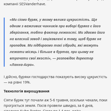
компанії SESVanderhave.
«Ми сіємо буряк, у якому велика цукристість. Ще
одним з важливих чинників при виборі буряка є його
зберігання, тобто фактор лежкості. Ми здаємо його
на власний завод і зацікавлені в тому, щоб буряк не
пропадав. Ми підбираємо такі гібриди, які можуть
лежати місяць і більше в буртах, при цьому не
втрачати свої якості», — розповідає директор
«Ланна-Агро».
І дійсно, буряки господарства показують високу цукристість
— на рівні 19%.
Технологія вирощування
Сіяти буряк тут почали аж 5-6 травня, оскільки чекали, поки
прогріється земля. Посів провели швидко, за 6 днів,
сівалкою Kuhn Panter. Сіяли по 1,4 пос. од/га.