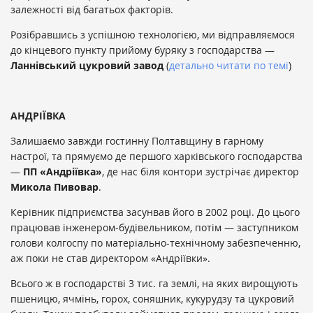
залежності від багатьох факторів.
Розібравшись з успішною технологією, ми відправляємося
до кінцевого пункту прийому буряку з господарства —
Ланнівський цукровий завод
(
детально читати по темі
)
АНДРІЇВКА
Залишаємо завжди гостинну Полтавщину в гарному
настрої, та прямуємо де першого харківського господарства
—
ПП «Андріївка»
, де нас біля контори зустрічає директор
Микола Пивовар
.
Керівник підприємства засунвав його в 2002 році. До цього
працював інженером-будівельником, потім — заступником
голови колгоспу по матеріально-технічному забезпеченню,
аж поки не став директором «Андріївки».
Всього ж в господарстві 3 тис. га землі, на яких вирощують
пшеницю, ячмінь, горох, соняшник, кукурудзу та цукровий