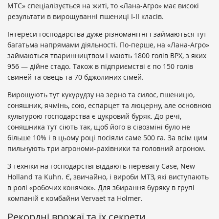
МТС» спеціалізується на житі, то «Лана-Агро» має високі
результати в вирощуванні пшениці І-ІІ класів.
Інтереси господарства дуже різноманітні і займаються тут
багатьма напрямами діяльності. По-перше, на «Лана-Агро»
займаються тваринництвом і мають 1800 голів ВРХ, з яких
956 — дійне стадо. Також в підприємстві є по 150 голів
свиней та овець та 70 бджолиних сімей.
Вирощують тут кукурудзу на зерно та силос, пшеницю,
соняшник, ячмінь, сою, еспарцет та люцерну, але основною
культурою господарства є цукровий буряк. До речі,
соняшника тут сіють так, щоб його в сівозміні було не
більше 10% і в цьому році посіяли саме 500 га. За всім цим
пильнують три агрономи-рахівники та головний агроном.
З техніки на господарстві віддають перевагу Case, New
Holland та Kuhn. Є, звичайно, і вироби МТЗ, які виступають
в ролі «робочих конячок». Для збирання буряку в групі
компаній є комбайни Vervaet та Holmer.
Рекордні врожаї та їх секрети