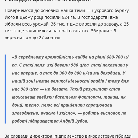
Повернемося до основної нашої теми — цукрового буряку.
Його в цьому році посіяли 924 га. В господарстві вже
зібрали весь урожай, 36 тис. т вже вивезли до заводу, а 25
тис. т ще залишилося на полі в кагатах. Збирали з 5
вересня і аж до 27 жовтня.
«В середньому врожайність вийде на рівні 680-700 ц/
га. Є такі поля, які давали 980 ц/га, такі показники у
нас вперше, а так до 900 до 800 ц/га ми доходили. У
нашій зоні немає великої кількості опадів і тому для
нас 980 ц/га — це багато. Такий результат став
можливим завдяки багатьом факторам, таким, як
дощі, тепло, плюс всі працівники спрацювали
злагоджено, вчасно і якісно», — робить висновок по
роботі підприємства Андрій Зубов.
За словами директора, підприємство використовує гібриди