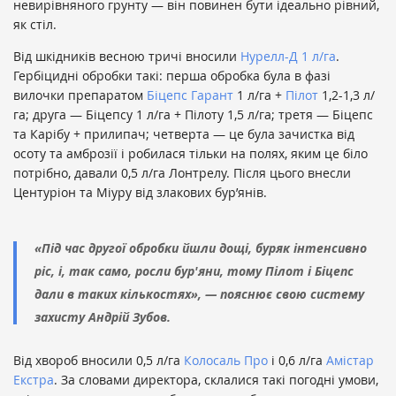
невирівняного грунту — він повинен бути ідеально рівний,
як стіл.
Від шкідників весною тричі вносили
Нурелл-Д 1 л/га
.
Гербіцидні обробки такі: перша обробка була в фазі
вилочки препаратом
Біцепс Гарант
1 л/га +
Пілот
1,2-1,3 л/
га; друга — Біцепсу 1 л/га + Пілоту 1,5 л/га; третя — Біцепс
та Карібу + прилипач; четверта — це була зачистка від
осоту та амброзії і робилася тільки на полях, яким це біло
потрібно, давали 0,5 л/га Лонтрелу. Після цього внесли
Центуріон та Міуру від злакових бур’янів.
«Під час другої обробки йшли дощі, буряк інтенсивно
ріс, і, так само, росли бур'яни, тому Пілот і Біцепс
дали в таких кількостях», — пояснює свою систему
захисту Андрій Зубов.
Від хвороб вносили 0,5 л/га
Колосаль Про
і 0,6 л/га
Амістар
Екстра
. За словами директора, склалися такі погодні умови,