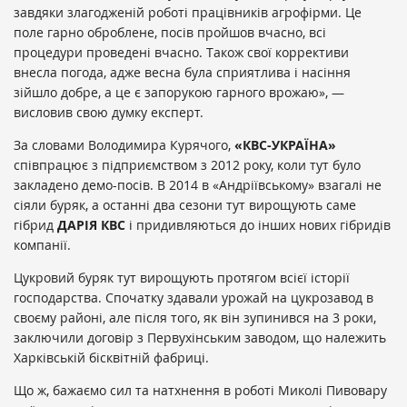
завдяки злагодженій роботі працівників агрофірми. Це
поле гарно оброблене, посів пройшов вчасно, всі
процедури проведені вчасно. Також свої коррективи
внесла погода, адже весна була сприятлива і насіння
зійшло добре, а це є запорукою гарного врожаю», —
висловив свою думку експерт.
За словами Володимира Курячого,
«КВС-УКРАЇНА»
співпрацює з підприємством з 2012 року, коли тут було
закладено демо-посів. В 2014 в «Андріївському» взагалі не
сіяли буряк, а останні два сезони тут вирощують саме
гібрид
ДАРІЯ КВС
і придивляються до інших нових гібридів
компанії.
Цукровий буряк тут вирощують протягом всієї історії
господарства. Спочатку здавали урожай на цукрозавод в
своєму районі, але після того, як він зупинився на 3 роки,
заключили договір з Первухінським заводом, що належить
Харківській бісквітній фабриці.
Що ж, бажаємо сил та натхнення в роботі Миколі Пивовару