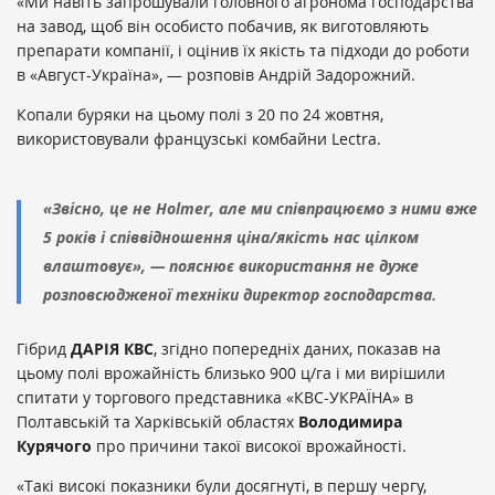
«Ми навіть запрошували головного агронома господарства
на завод, щоб він особисто побачив, як виготовляють
препарати компанії, і оцінив їх якість та підходи до роботи
в «Август-Україна», — розповів Андрій Задорожний.
Копали буряки на цьому полі з 20 по 24 жовтня,
використовували французські комбайни Lectra.
«Звісно, це не Holmer, але ми співпрацюємо з ними вже
5 років і співвідношення ціна/якість нас цілком
влаштовує», — пояснює використання не дуже
розповсюдженої техніки директор господарства.
Гібрид
ДАРІЯ КВС
, згідно попередніх даних, показав на
цьому полі врожайність близько 900 ц/га і ми вирішили
спитати у торгового представника «КВС-УКРАЇНА» в
Полтавській та Харківській областях
Володимира
Курячого
про причини такої високої врожайності.
«Такі високі показники були досягнуті, в першу чергу,