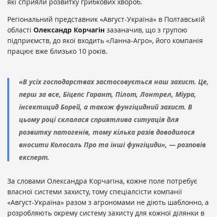
які сприяли розвитку грибкових хвороб.
Регіональний представник «Август-Україна» в Полтавській
області
Олександр Корчагін
зазаначив, що з групою
підприємств, до якої входить «Ланна-Агро», його компанія
працює вже близько 10 років.
«В усіх господарствах застосовується наш захист. Це,
перш за все, Біцепс Гарант, Пілот, Лонтрел, Міура,
інсектицид Борей, а також фунгіцидний захист. В
цьому році склалася сприятлива ситуація для
розвитку патогенів, тому кілька разів доводилося
вносити Колосаль Про та інші фунгіциди», — розповів
експерт.
За словами Олександра Корчагіна, кожне поле потребує
власної системи захисту, тому спеціалсісти компанії
«Август-Україна» разом з агрономами не діють шаблонно, а
розробляють окрему систему захисту для кожної ділянки в