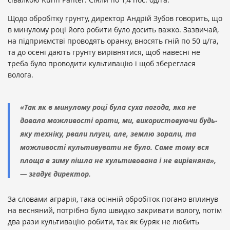
Щодо обробітку грунту, директор Андрій Зубов говорить, що
в минулому році його робити було досить важко. Зазвичай,
на підприємстві проводять оранку, вносять гній по 50 ц/га,
та до осені дають грунту вирівнятися, щоб навесні не
треба було проводити культивацію і щоб збереглася
волога.
«Так як в минулому році була суха погода, яка не
давала можливості орати, ми, використовуючи будь-
яку техніку, рвали плуги, але, землю зорали, та
можливості культивувати не було. Саме тому вся
площа в зиму пішла не культивована і не вирівняна»,
— згадує директор.
За словами аграрія, така осінній обробіток погано вплинув
на весняний, потрібно було швидко закривати вологу, потім
два рази культивацію робити, так як буряк не любить