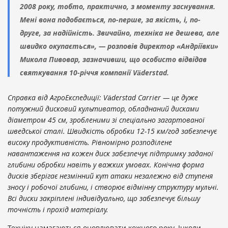
2008 року, тобто, практично, з моменту заснування.
Мені вона подобається, по-перше, за якість, і, по-
друге, за надійність. Звичайно, техніка не дешева, але
швидко окупається», — розповів директор «Андріївки»
Микола Пивовар, зазначивши, що особисто відвідав
святкування 10-річчя компанії Väderstad.
Справка від АгроЕкспедиції: Väderstad Carrier — це дуже
потужний дисковий культиватор, обладнаний дисками
діаметром 45 см, зробленими зі спеціально загартованої
шведської сталі. Швидкість обробки 12-15 км/год забезпечує
високу продуктивність. Рівномірно розподілене
навантаження на кожен диск забезпечує підтримку заданої
глибини обробки навіть у важких умовах. Конічна форма
дисків зберігає незмінний кут атаки незалежно від ступеня
зносу і робочої глибини, і створює відмінну структуру мульчі.
Всі диски закріплені індивідуально, що забезпечує більшу
точність і прохід матеріалу.
Техніку намагаються оновлювати кожного року. Інколи