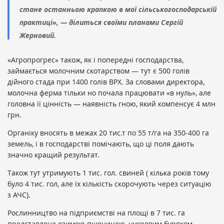
стане останньою крапкою в мої сільськогосподарській
практиці», — ділиться своїми планами Сергій
Жерновий.
«Агропрогрес» також, як і попередні господарства,
займається молочним скотарством — тут є 500 голів
дійного стада при 1400 голів ВРХ. За словами директора,
молочна ферма тільки но почала працювати «в нуль», але
головна її цінність — наявність гною, який компенсує 4 млн
грн.
Органіку вносять в межах 20 тис.т по 55 т/га на 350-400 га
земель, і в господарстві помічають, що ці поля дають
значно кращий результат.
Також тут утримують 1 тис. гол. свиней ( кілька років тому
було 4 тис. гол, але їх кількість скорочують через ситуацію
з АЧС).
Рослинництво на підприємстві на площі в 7 тис. га
представлене озимою пшеницею, цукровим буряком,