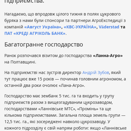
підприємства.
Нагадаємо, що впродовж цілого тижня в полях цукрового
буряка з нами були спонсори та партнери АгроЕкспедиції з
компаній
«Август Україна»
,
«КВС-УКРАЇНА»
,
Väderstad
та
ПАТ «КРЕДІ АГРІКОЛЬ БАНК»
.
Багатогранне господарство
Ранок розпочався візитом до господарства
«Ланна-Агро»
на Полтавщині.
На підприємстві нас зустрів директор
Андрій Зубов
, який
тут працює вже 15 років — починав головним агрономом, а
останній два роки очолює «Лана-Агро».
Господарство має зембанк 5 тис. га та входить у групу
підприємств разом з вищезгадуваним цукрозаводом,
господарствами «Ланнівське МТС», «Промінь» та ще
кількома підприємствами. Загальна площа земель групи —
12,5 тис. га., які зосереджені навколо цукрозаводу. У
кожного підрозділу є свій напрям роботи: якщо «Ланнівське