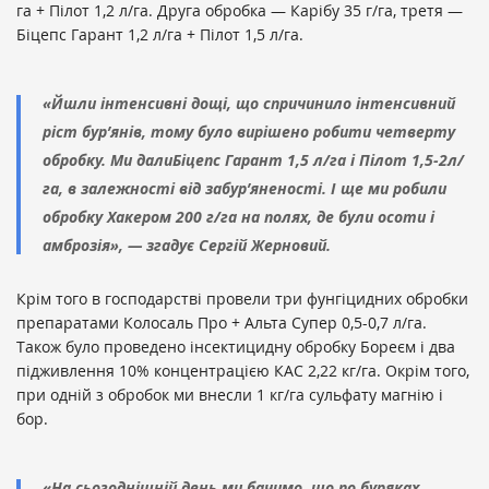
га + Пілот 1,2 л/га. Друга обробка — Карібу 35 г/га, третя —
Біцепс Гарант 1,2 л/га + Пілот 1,5 л/га.
«Йшли інтенсивні дощі, що спричинило інтенсивний
ріст бур’янів, тому було вирішено робити четверту
обробку. Ми далиБіцепс Гарант 1,5 л/га і Пілот 1,5-2л/
га, в залежності від забур’яненості. І ще ми робили
обробку Хакером 200 г/га на полях, де були осоти і
амброзія», — згадує Сергій Жерновий.
Крім того в господарстві провели три фунгіцидних обробки
препаратами Колосаль Про + Альта Супер 0,5-0,7 л/га.
Також було проведено інсектицидну обробку Бореєм і два
підживлення 10% концентрацією КАС 2,22 кг/га. Окрім того,
при одній з обробок ми внесли 1 кг/га сульфату магнію і
бор.
«На сьогоднішній день ми бачимо, що по буряках