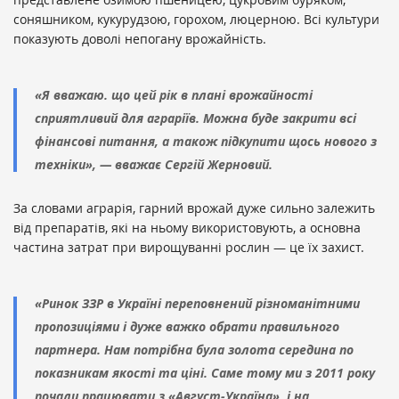
соняшником, кукурудзою, горохом, люцерною. Всі культури
показують доволі непогану врожайність.
«Я вважаю. що цей рік в плані врожайності
сприятливий для аграріїв. Можна буде закрити всі
фінансові питання, а також підкупити щось нового з
техніки», — вважає Сергій Жерновий.
За словами аграрія, гарний врожай дуже сильно залежить
від препаратів, які на ньому використовують, а основна
частина затрат при вирощуванні рослин — це їх захист.
«Ринок ЗЗР в Україні переповнений різноманітними
пропозиціями і дуже важко обрати правильного
партнера. Нам потрібна була золота середина по
показникам якості та ціні. Саме тому ми з 2011 року
почали працювати з «Август-Україна», і на