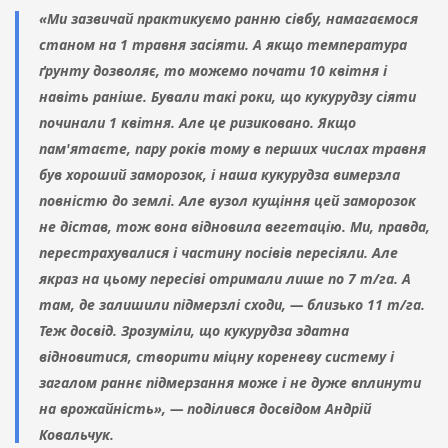
«Ми зазвичай практикуємо ранню сівбу, намагаємося
станом на 1 травня засіяти. А якщо температура
ґрунту дозволяє, то можемо почати 10 квітня і
навіть раніше. Бували такі роки, що кукурудзу сіяти
починали 1 квітня. Але це ризиковано. Якщо
пам'ятаєте, пару років тому в перших числах травня
був хороший заморозок, і наша кукурудза вимерзла
повністю до землі. Але вузол кущіння цей заморозок
не дістав, тож вона відновила вегетацію. Ми, правда,
перестрахувалися і частину посівів пересіяли. Але
якраз на цьому пересіві отримали лише по 7 т/га. А
там, де залишили підмерзлі сходи, — близько 11 т/га.
Теж досвід. Зрозуміли, що кукурудза здатна
відновитися, створити міцну кореневу систему і
загалом раннє підмерзання може і не дуже вплинути
на врожайність», — поділився досвідом Андрій
Ковальчук.