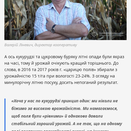
Валерій Ліневич, директор кооперативу
А ось кукурудзі та цукровому буряку літні опади були якраз
на часі, тому й урожай очікують кращий торішнього. До
слова, в 2016 та 2017 років г. «царицю полів» збирали з
урожайністю 15 т/га при вологості 23-24%. З огляду на
минулорічну літню посуху, досить непоганий результат.
«Хоча у нас по кукурудзі принцип один: ми ніколи не
біжимо за високою врожайністю. Ми намагаємося,
щоб поля були «рівними» й однаково давали
стабільний хороший урожай. А не так, що на одному