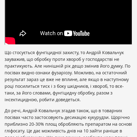
Що стосується фунгіцидної захисту, то Андрій Ковальчук
зауважив, що обробку проти хвороб у господарстві не
практикують. Але нинішній рік дещо змінив його думку. По
посівах видно ознаки фузаріозу. Можливо, на остаточний
результат зараз це вже не вплине, але якщо в наступному
році посилиться тиск і з боку шкідників, і хвороб, то все-
таки, за його словами, фунгіцидну обробку, разом з
інсектицидною, робити доведеться.
До речі, Андрій Ковальчук згадав також, що в товарних
посівах часто застосовують десикацію кукурудзи. Щорічно
приблизно 20-30% площ обробляють препаратом на основі
гліфосату. Це дає можливість днів на 10 зайти раніше в