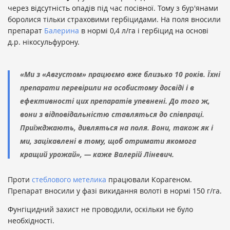
через відсутність опадів під час посівної. Тому з бур'янами
боролися тільки страховими гербіцидами. На поля вносили
препарат
Балерина
в нормі 0,4 л/га і гербіцид на основі
д.р. нікосульфурону.
«Ми з «Августом» працюємо вже близько 10 років. Їхні
препарати перевірили на особистому досвіді і в
ефективності цих препаратів упевнені. До того ж,
вони з відповідальністю ставляться до співпраці.
Приїжджають, дивляться на поля. Вони, також як і
ми, зацікавлені в тому, щоб отримати якомога
кращий урожай», — каже Валерій Ліневич.
Проти
стеблового метелика
працювали Корагеном.
Препарат вносили у фазі викидання волоті в нормі 150 г/га.
Фунгіцидний захист не проводили, оскільки не було
необхідності.