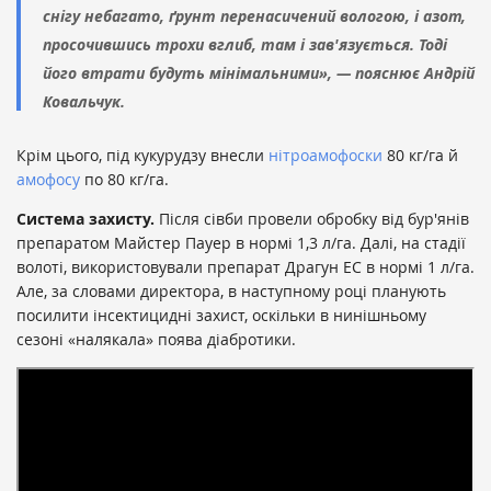
снігу небагато, ґрунт перенасичений вологою, і азот,
просочившись трохи вглиб, там і зав'язується. Тоді
його втрати будуть мінімальними», — пояснює Андрій
Ковальчук.
Крім цього, під кукурудзу внесли
нітроамофоски
80 кг/га й
амофосу
по 80 кг/га.
Система захисту.
Після сівби провели обробку від бур'янів
препаратом Майстер Пауер в нормі 1,3 л/га. Далі, на стадії
волоті, використовували препарат Драгун ЕС в нормі 1 л/га.
Але, за словами директора, в наступному році планують
посилити інсектицидні захист, оскільки в нинішньому
сезоні «налякала» поява діабротики.