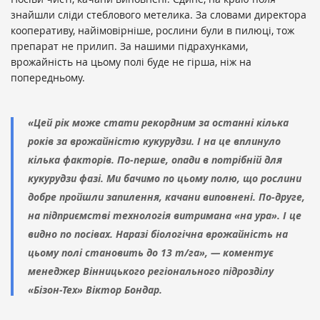
знайшли сліди стеблового метелика. За словами директора
кооперативу, найімовірніше, рослини були в пилюці, тож
препарат не прилип. За нашими підрахунками,
врожайність на цьому полі буде не гірша, ніж на
попередньому.
«Цей рік може стати рекордним за останні кілька
років за врожайністю кукурудзи. І на це вплинуло
кілька факторів. По-перше, опади в потрібній для
кукурудзи фазі. Ми бачимо по цьому полю, що рослини
добре пройшли запилення, качани виповнені. По-друге,
на підприємстві технологія витримана «на ура». І це
видно по посівах. Наразі біологічна врожайність на
цьому полі становить до 13 т/га», — коментує
менеджер Вінницького регіонального підрозділу
«Бізон-Тех» Віктор Бондар.