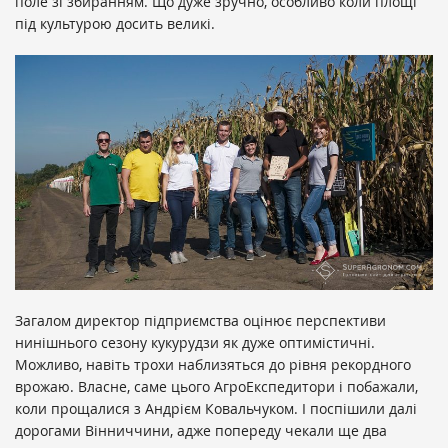
поле зі збиранням. Що дуже зручно, особливо коли площі
під культурою досить великі.
Загалом директор підприємства оцінює перспективи
нинішнього сезону кукурудзи як дуже оптимістичні.
Можливо, навіть трохи наблизяться до рівня рекордного
врожаю. Власне, саме цього АгроЕкспедитори і побажали,
коли прощалися з Андрієм Ковальчуком. І поспішили далі
дорогами Вінниччини, адже попереду чекали ще два