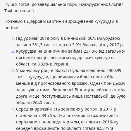
Ну що, готові до завершальної порції кукурудзяних блогів?
Тоді погнали :)
Почнемо з цифрової картини вирощування кукурудзи в
регіоні:
Під урожай 2018 року в Вінницькій обл. кукурудзою
засіяно 381,3 тис. га, що на 5,9% більше, ніж у 2017 р.
Кукурудза на Вінниччині займає 23,48% від загальної
посівної площі сільськогосподарських культур в
області та 8,32% в Україні.
У минулому році в області було намолочено 2400,99
тис. т кукурудзи, що виявилося більш ніж на 8%
менше від прогнозованого врожаю. Однак при цьому
за результатами збиральної Вінницька область посіла
друге місце, поступившись лише Полтавській, де було
зібрано 2640 тис. т.
Середня врожайність зернових у регіоні в 2017 р.
становила 7,39 т/га. Цей показник також знизився
порівняно з попереднім роком, оскільки в 2016-му
середня врожайність по області сягала 8,53 т/га.