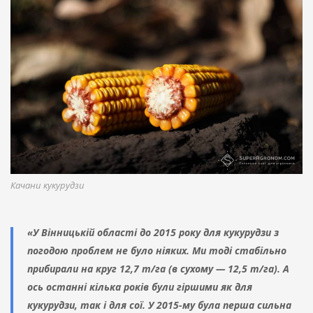
Качани кукурудзи
«У Вінницькій області до 2015 року для кукурудзи з
погодою проблем не було ніяких. Ми тоді стабільно
прибирали на круг 12,7 т/га (в сухому — 12,5 т/га). А
ось останні кілька років були гіршими як для
кукурудзи, так і для сої. У 2015-му була перша сильна