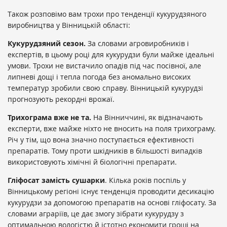
Також розповімо вам трохи про тенденції кукурудзяного
виробництва у Вінницькій області:
Кукурудзяний сезон.
За словами агровиробників і
експертів, в цьому році для кукурудзи були майже ідеальні
умови. Трохи не вистачило опадів під час посівної, але
липневі дощі і тепла погода без аномально високих
температур зробили свою справу. Вінницькій кукурудзі
прогнозують рекордні врожаї.
Трихограма вже не та.
На Вінниччині, як відзначають
експерти, вже майже ніхто не вносить на поля трихограму.
Річ у тім, що вона значно поступається ефективності
препаратів. Тому проти шкідників в більшості випадків
використовують хімічні й біологічні препарати.
Гліфосат замість сушарки
. Кілька років поспіль у
Вінницькому регіоні існує тенденція проводити десикацію
кукурудзи за допомогою препаратів на основі гліфосату. За
словами аграріїв, це дає змогу зібрати кукурудзу з
оптимальною вологістю й істотно економити гроші на