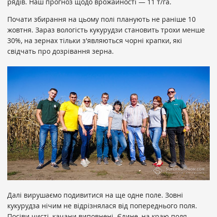
рядів. Наш прогноз щодо врожайності — 11 т/га.
Почати збирання на цьому полі планують не раніше 10
жовтня. Зараз вологість кукурудзи становить трохи менше
30%, на зернах тільки з'являються чорні крапки, які
свідчать про дозрівання зерна.
Далі вирушаємо подивитися на ще одне поле. Зовні
кукурудза нічим не відрізнялася від попереднього поля.
Посіви чисті, качани виповнені. Єдине, на краю поля