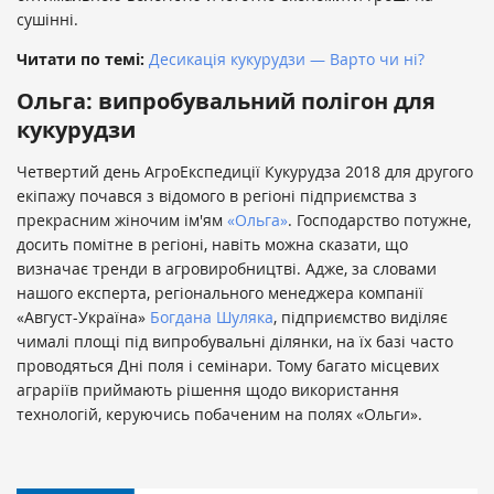
сушінні.
Читати по темі:
Десикація кукурудзи — Варто чи ні?
Ольга: випробувальний полігон для
кукурудзи
Четвертий день АгроЕкспедиції Кукурудза 2018 для другого
екіпажу почався з відомого в регіоні підприємства з
прекрасним жіночим ім'ям
«Ольга»
. Господарство потужне,
досить помітне в регіоні, навіть можна сказати, що
визначає тренди в агровиробництві. Адже, за словами
нашого експерта, регіонального менеджера компанії
«Август-Україна»
Богдана Шуляка
, підприємство виділяє
чималі площі під випробувальні ділянки, на їх базі часто
проводяться Дні поля і семінари. Тому багато місцевих
аграріїв приймають рішення щодо використання
технологій, керуючись побаченим на полях «Ольги».