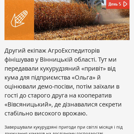
Другий екіпаж АгроЕкспедиторів
фінішував у Вінницькій області. Тут ми
передавали кукурудзяний «привіт» від
кума для підприємства «Ольга» й
оцінювали демо-посіви, потім заїхали в
гості до старого друга на кооператив
«Вівсяницький», де дізнавалися секрети
стабільно високого врожаю.
Завершували кукурудзяні пригоди при світлі місяця і під
дзижчання комарів на дослідному господарстві