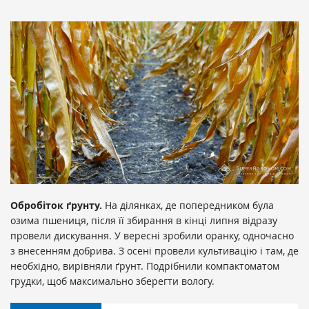
Обробіток ґрунту.
На ділянках, де попередником була
озима пшениця, після її збирання в кінці липня відразу
провели дискування. У вересні зробили оранку, одночасно
з внесенням добрива. З осені провели культивацію і там, де
необхідно, вирівняли ґрунт. Подрібнили компактоматом
грудки, щоб максимально зберегти вологу.