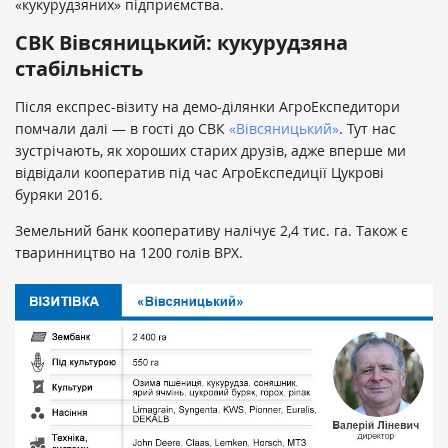
«кукурудзяних» підприємства.
СВК Вівсяницький: кукурудзяна
стабільність
Після експрес-візиту на демо-ділянки АгроЕкспедитори
помчали далі — в гості до СВК
«Вівсяницький»
. Тут нас
зустрічають, як хороших старих друзів, адже вперше ми
відвідали кооператив під час АгроЕкспедиції Цукрові
буряки 2016.
Земельний банк кооперативу налічує 2,4 тис. га. Також є
тваринництво на 1200 голів ВРХ.