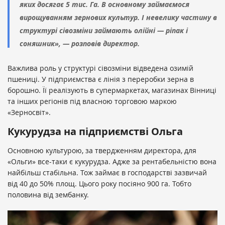
яких досягає 5 тис. Га. В основному займаємося
вирощуванням зернових культур. І невелику частину в
структурі сівозміни займають олійні — ріпак і
соняшник», — розповів директор.
Важлива роль у структурі сівозміни відведена озимій
пшениці. У підприємства є лінія з переробки зерна в
борошно. Її реалізують в супермаркетах, магазинах Вінниці
та інших регіонів під власною торговою маркою
«Зерносвіт».
Кукурудза на підприємстві Ольга
Основною культурою, за твердженням директора, для
«Ольги» все-таки є кукурудза. Адже за рентабельністю вона
найбільш стабільна. Тож займає в господарстві зазвичай
від 40 до 50% площ. Цього року посіяно 900 га. Тобто
половина від зембанку.