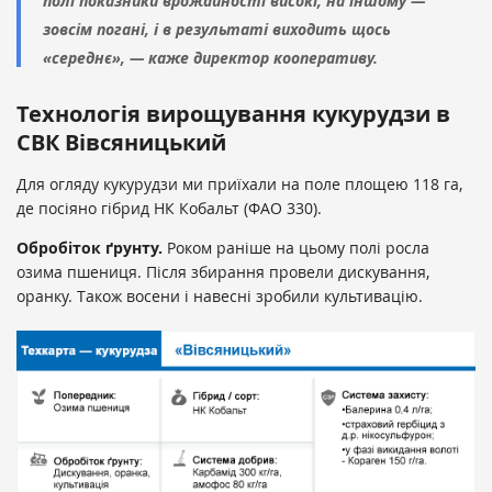
полі показники врожайності високі, на іншому —
зовсім погані, і в результаті виходить щось
«середнє», — каже директор кооперативу.
Технологія вирощування кукурудзи в
СВК Вівсяницький
Для огляду кукурудзи ми приїхали на поле площею 118 га,
де посіяно гібрид НК Кобальт (ФАО 330).
Обробіток ґрунту.
Роком раніше на цьому полі росла
озима пшениця. Після збирання провели дискування,
оранку. Також восени і навесні зробили культивацію.