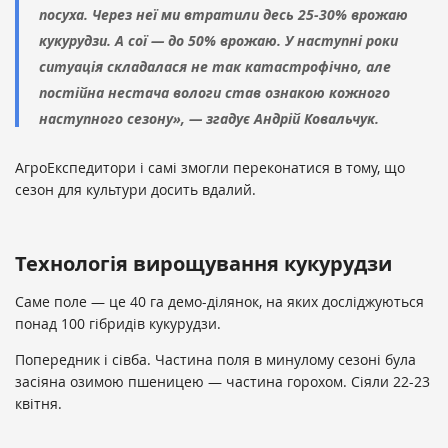
посуха. Через неї ми втратили десь 25-30% врожаю
кукурудзи. А сої — до 50% врожаю. У наступні роки
ситуація складалася не так катастрофічно, але
постійна нестача вологи став ознакою кожного
наступного сезону», — згадує Андрій Ковальчук.
АгроЕкспедитори і самі змогли переконатися в тому, що
сезон для культури досить вдалий.
Технологія вирощування кукурудзи
Саме поле — це 40 га демо-ділянок, на яких досліджуються
понад 100 гібридів кукурудзи.
Попередник і сівба. Частина поля в минулому сезоні була
засіяна озимою пшеницею — частина горохом. Сіяли 22-23
квітня.