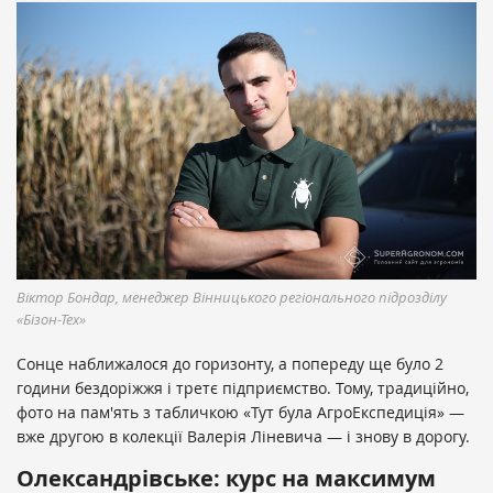
Віктор Бондар, менеджер Вінницького регіонального підрозділу
«Бізон-Тех»
Сонце наближалося до горизонту, а попереду ще було 2
години бездоріжжя і третє підприємство. Тому, традиційно,
фото на пам'ять з табличкою «Тут була АгроЕкспедиція» —
вже другою в колекції Валерія Ліневича — і знову в дорогу.
Олександрівське: курс на максимум