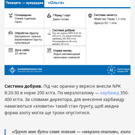
Система добрив.
Під час оранки у вересні внесли NPK
8:20:30 в нормі 200 кг/га. По мерзлоталому —
карбамід
350-
400 кг/га. За словами директора, для внесення карбаміду
намагаються «зловити» такий стан ґрунту, щоб амідна
форма азоту могла ще трохи опуститися.
«Ґрунт має бути саме таким — «мерзло-талим», коли