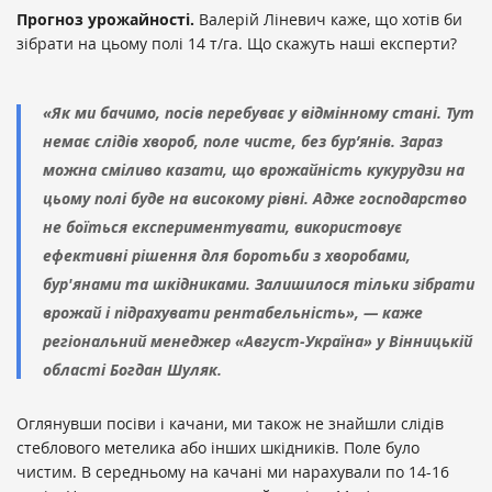
Прогноз урожайності.
Валерій Ліневич каже, що хотів би
зібрати на цьому полі 14 т/га. Що скажуть наші експерти?
«Як ми бачимо, посів перебуває у відмінному стані. Тут
немає слідів хвороб, поле чисте, без бур’янів. Зараз
можна сміливо казати, що врожайність кукурудзи на
цьому полі буде на високому рівні. Адже господарство
не боїться експериментувати, використовує
ефективні рішення для боротьби з хворобами,
бур'янами та шкідниками. Залишилося тільки зібрати
врожай і підрахувати рентабельність», — каже
регіональний менеджер «Август-Україна» у Вінницькій
області Богдан Шуляк.
Оглянувши посіви і качани, ми також не знайшли слідів
стеблового метелика або інших шкідників. Поле було
чистим. В середньому на качані ми нарахували по 14-16