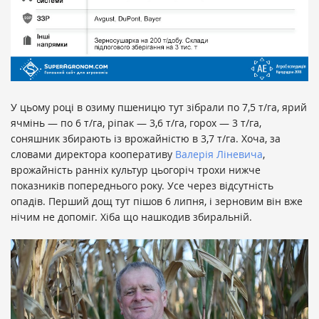
У цьому році в озиму пшеницю тут зібрали по 7,5 т/га, ярий
ячмінь — по 6 т/га, ріпак — 3,6 т/га, горох — 3 т/га,
соняшник збирають із врожайністю в 3,7 т/га. Хоча, за
словами директора кооперативу
Валерія Ліневича
,
врожайність ранніх культур цьогоріч трохи нижче
показників попереднього року. Усе через відсутність
опадів. Перший дощ тут пішов 6 липня, і зерновим він вже
нічим не допоміг. Хіба що нашкодив збиральній.