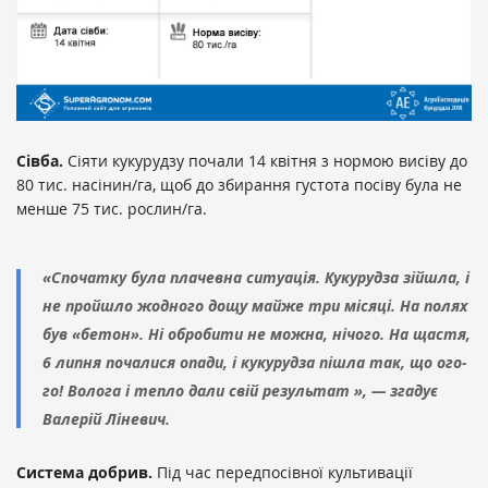
Сівба.
Сіяти кукурудзу почали 14 квітня з нормою висіву до
80 тис. насінин/га, щоб до збирання густота посіву була не
менше 75 тис. рослин/га.
«Спочатку була плачевна ситуація. Кукурудза зійшла, і
не пройшло жодного дощу майже три місяці. На полях
був «бетон». Ні обробити не можна, нічого. На щастя,
6 липня почалися опади, і кукурудза пішла так, що ого-
го! Волога і тепло дали свій результат », — згадує
Валерій Ліневич.
Система добрив.
Під час передпосівної культивації