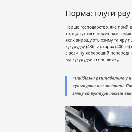
Норма: плуги рвут
Перше господарство, яке прийня
те, що тут «все норм» вже само
яких вирощують озиму та яру пше
кукурудзу (436 га), горох (400 га
сівозміну як хороший попередник
від кукурудзи і соняшнику.
«Найбільш рентабельна у на
культурою все засівати. По
зміну структури посівів ви