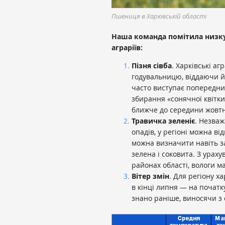
Пшениця в Харківській області
Наша команда помітила низку
аграріїв:
Пізня сівба
. Харківські аг
годувальницю, віддаючи йо
часто виступає попередник
збирання «сонячної квітки
ближче до середини жовтн
Травичка зеленіє
. Незва
опадів, у регіоні можна ві
можна визначити навіть з
зелена і соковита. З урах
районах області, вологи м
Вітер змін
. Для регіону х
в кінці липня — на початк
знано раніше, виносячи з 