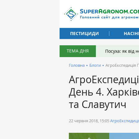
ПЕСТИЦИДИ
НАСІН
ТЕМА ДНЯ
Посуха: як від
Головна
•
Блоги
•
АгроЕкспедиція П
АгроЕкспедиц
День 4. Харкі
та Славутич
22 червня 2018, 15:05
АгроЕкспедиці