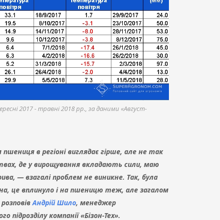
ересні 2017 - травні 2018 рр., за даними «Август-
 пшениця в регіоні виглядає гірше, але не так
твах, де у вирощування вкладають сили, маю
рива, — взагалі проблем не виникне. Так, була
на, це вплинуло і на пшеницю теж, але загалом
розповів
Андрій Шило
, менеджер
о підрозділу компанії «Бізон-Тех».