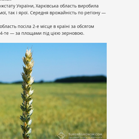
ржстату України, Харківська область виробила
мої, так і ярої. Середня врожайність по регіону —
бласть посіла 2-е місце в країні за обсягом
 4-те — за площами під цією зерновою.