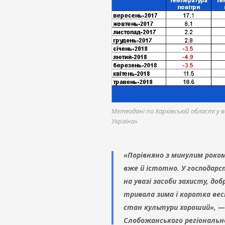
Метеодані по Харківській області у в
Україна»
«Порівняно з минулим роком
вже й істотно. У господарс
на увазі засоби захисту, доб
тривала зима і коротка вес
стан культури хороший», — 
Слобожанського регіональног