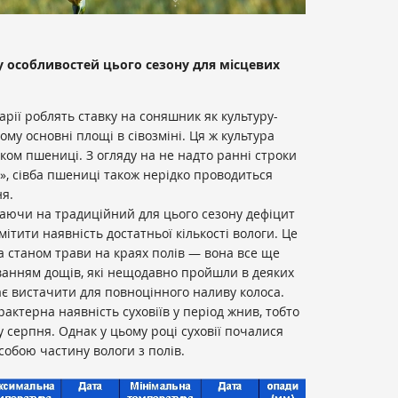
 особливостей цього сезону для місцевих
рарії роблять ставку на соняшник як культуру-
му основні площі в сівозміні. Ця ж культура
ом пшениці. З огляду на не надто ранні строки
», сівба пшениці також нерідко проводиться
я.
жаючи на традиційний для цього сезону дефіцит
дмітити наявність достатньої кількості вологи. Це
а станом трави на краях полів — вона все ще
уванням дощів, які нещодавно пройшли в деяких
ає вистачити для повноцінного наливу колоса.
арактерна наявність суховіїв у період жнив, тобто
у серпня. Однак у цьому році суховії почалися
собою частину вологи з полів.