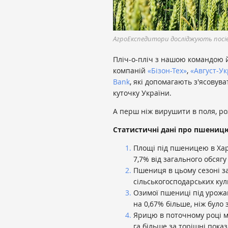
АгроЕкспедитори досліджують посів
Пліч-о-пліч з нашою командою й
компаній
«Бізон-Тех»
,
«Август-Ук
Bank
, які допомагають з'ясову
куточку України.
А перш ніж вирушити в поля, р
Статистичні дані про пшеницю 
Площі під пшеницею в Харк
7,7% від загального обсягу 
Пшениця в цьому сезоні з
сільськогосподарських кул
Озимої пшениці під урожай
на 0,67% більше, ніж було
Ярицю в поточному році міс
га більше за торішні пока