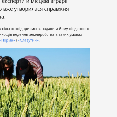
і експерти й місцеві аграрії
о вже утворилася справжня
на.
у сільгосппідприємств, надаючи йому південного
тонкощів ведення землеробства в таких умовах
«Норма»
і
«Славутич»
.