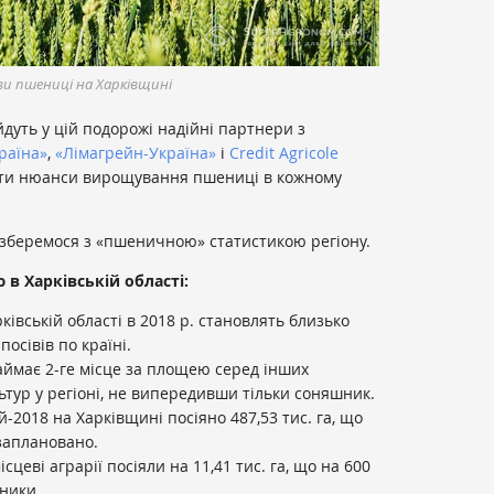
и пшениці на Харківщині
дуть у цій подорожі надійні партнери з
раїна»
,
«Лімагрейн-Україна»
і
Credit Agricole
вати нюанси вирощування пшениці в кожному
озберемося з «пшеничною» статистикою регіону.
в Харківській області:
івській області в 2018 р. становлять близько
посівів по країні.
аймає 2-ге місце за площею серед інших
ьтур у регіоні, не випередивши тільки соняшник.
-2018 на Харківщині посіяно 487,53 тис. га, що
 заплановано.
цеві аграрії посіяли на 11,41 тис. га, що на 600
зники.