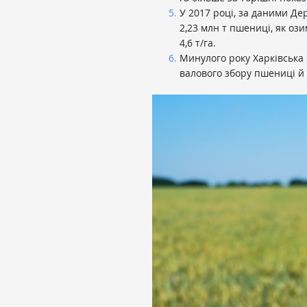
У 2017 році, за даними Де
2,23 млн т пшениці, як ози
4,6 т/га.
Минулого року Харківська о
валового збору пшениці й