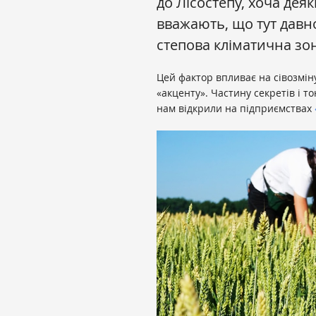
до Лісостепу, хоча деяк
вважають, що тут давн
степова кліматична зо
Цей фактор впливає на сівозмін
«акценту». Частину секретів і 
нам відкрили на підприємствах