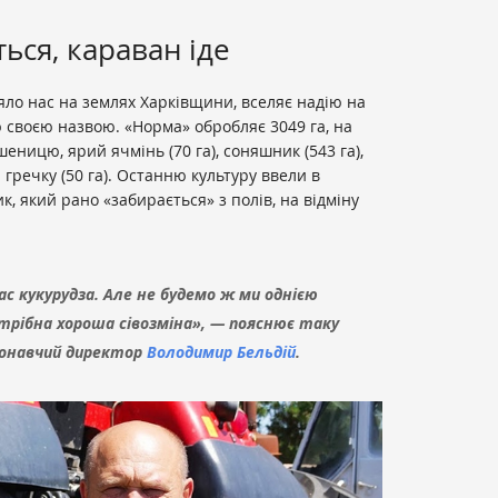
ься, караван іде
ло нас на землях Харківщини, вселяє надію на
ю своєю назвою. «Норма» обробляє 3049 га, на
ницю, ярий ячмінь (70 га), соняшник (543 га),
) і гречку (50 га). Останню культуру ввели в
, який рано «забирається» з полів, на відміну
с кукурудза. Але не будемо ж ми однією
трібна хороша сівозміна», — пояснює таку
конавчий директор
Володимир Бельдій
.