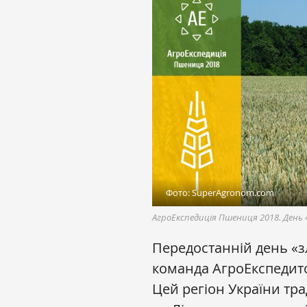
Фото: SuperAgronom.com
АгроЕкспедиція Пшениця 2018. День 4
Передостанній день «
команда АгроЕкспедитор
Цей регіон України тр