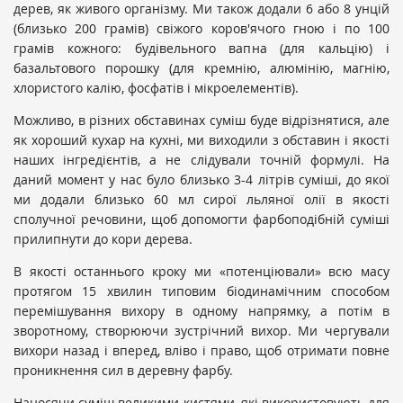
дерев, як живого організму. Ми також додали 6 або 8 унцій
(близько 200 грамів) свіжого коров'ячого гною і по 100
грамів кожного: будівельного вапна (для кальцію) і
базальтового порошку (для кремнію, алюмінію, магнію,
хлористого калію, фосфатів і мікроелементів).
Можливо, в різних обставинах суміш буде відрізнятися, але
як хороший кухар на кухні, ми виходили з обставин і якості
наших інгредієнтів, а не слідували точній формулі. На
даний момент у нас було близько 3-4 літрів суміші, до якої
ми додали близько 60
мл
сирої льляної олії в якості
сполучної речовини, щоб допомогти фарбоподібній суміші
прилипнути до кори дерева.
В якості останнього кроку ми «потенціювали» всю масу
протягом 15 хвилин типовим біодинамічним способом
перемішування вихору в одному напрямку, а потім в
зворотному, створюючи зустрічний вихор. Ми чергували
вихори назад і вперед, вліво і право, щоб отримати повне
проникнення сил в деревну фарбу.
Наносячи суміш великими кистями, які використовують для