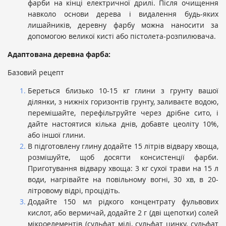
фарби на кінці електричної дрилі. Після очищення
навколо основи дерева і видалення будь-яких
лишайників, деревну фарбу можна наносити за
допомогою великої кисті або пістолета-розпилювача.
Адаптована
деревна
фарба:
Базовий рецепт
Береться близько 10-15 кг глини з грунту вашої
ділянки, з нижніх горизонтів грунту, заливаєте водою,
перемішайте, перефільтруйте через дрібне сито, і
дайте настоятися кілька днів, добавте цеоліту 10%,
або іншої глини.
В підготовлену глину додайте 15 літрів відвару хвоща,
розмішуйте, щоб досягти консистенції фарби.
Приготування відвару хвоща: 3 кг сухої трави на 15 л
води, нагрівайте на повільному вогні, 30 хв, в 20-
літровому відрі, процідіть.
Додайте 150 мл рідкого концентрату фульвових
кислот, або вермичай, додайте 2 г (дві щепотки) солей
мікроелементів (сульфат міді, сульфат цинку, сульфат