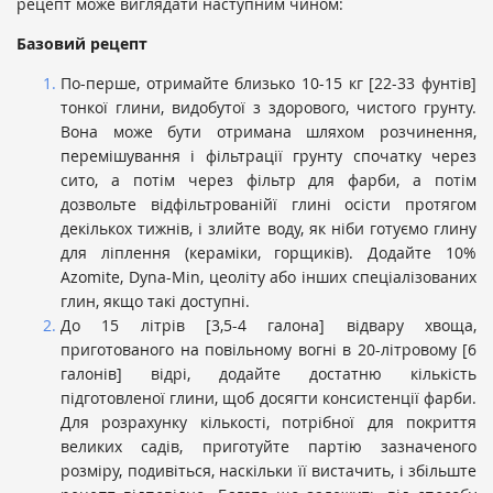
рецепт може виглядати наступним чином:
Базовий рецепт
По-перше, отримайте близько 10-15 кг [22-33 фунтів]
тонкої глини, видобутої з здорового, чистого грунту.
Вона може бути отримана шляхом розчинення,
перемішування і фільтрації грунту спочатку через
сито, а потім через фільтр для фарби, а потім
дозвольте відфільтрованійї глині осісти протягом
декількох тижнів, і злийте воду, як ніби готуємо глину
для ліплення (кераміки, горщиків). Додайте 10%
Azomite, Dyna-Min, цеоліту або інших спеціалізованих
глин, якщо такі доступні.
До 15 літрів [3,5-4 галона] відвару хвоща,
приготованого на повільному вогні в 20-літровому [6
галонів] відрі, додайте достатню кількість
підготовленої глини, щоб досягти консистенції фарби.
Для розрахунку кількості, потрібної для покриття
великих садів, приготуйте партію зазначеного
розміру, подивіться, наскільки її вистачить, і збільште