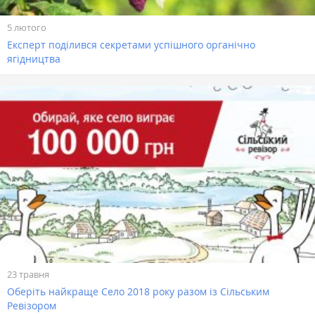
5 лютого
Експерт поділився секретами успішного органічно
ягідництва
23 травня
Оберіть найкраще Село 2018 року разом із Сільським
Ревізором