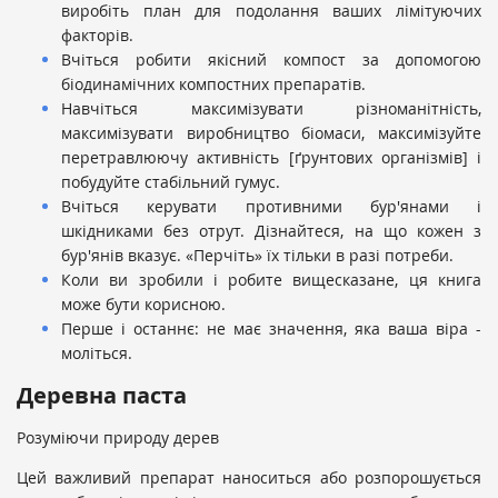
виробіть план для подолання ваших лімітуючих
факторів.
Вчіться робити якісний компост за допомогою
біодинамічних компостних препаратів.
Навчіться максимізувати різноманітність,
максимізувати виробництво біомаси, максимізуйте
перетравлюючу активність [ґрунтових організмів] і
побудуйте стабільний гумус.
Вчіться керувати противними бур'янами і
шкідниками без отрут. Дізнайтеся, на що кожен з
бур'янів вказує. «Перчіть» їх тільки в разі потреби.
Коли ви зробили і робите вищесказане, ця книга
може бути корисною.
Перше і останнє: не має значення, яка ваша віра -
моліться.
Деревна паста
Розуміючи природу дерев
Цей важливий препарат наноситься або розпорошується