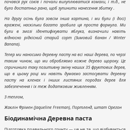
почався рух соків і почали вилуплюватися комахи, і т.д., не
було достатньо рано, щоб зупинити нанесення збитку .
На другу осінь була зовсім інша картина, і ми були (і досі)
вражені, наскільки багато зробила ця проста формула. Ми
були в змозі ідентифікувати яблука, визначили навіть
відносно рідкісний старий сорт (Зимовий банан / Winter
Banana).
Тепер ми наносимо деревну пасту на всі наші дерева, по черзі
таким чином, що ми обробляємо кожне дерево щороку. Це
спричинило таку позитивну зміну наших 35 фруктових дерев,
що в цьому році ми навіть думаємо застосувати деревну
пасту на кленах і інших листяних породах дерев для
забезпечення і їх теж додатковим живленням.
З теплом,
Жаклін Фрімен (Jaqueline Freeman), Портленд, штат Орегон
Біодинамічна Деревна паста
Підготовка правильного грунту — це не те, що відбувається