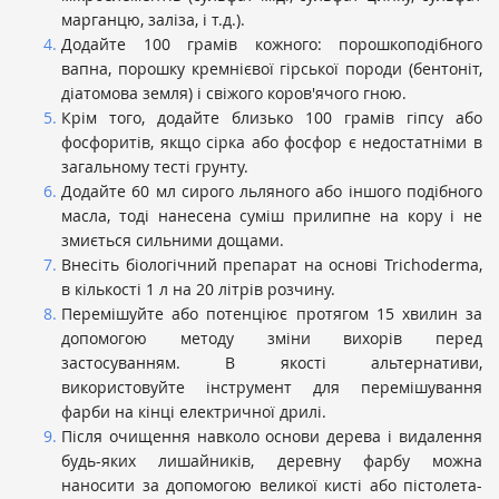
марганцю, заліза, і т.д.).
Додайте 100 грамів кожного: порошкоподібного
вапна, порошку кремнієвої гірської породи (бентоніт,
діатомова земля) і свіжого коров'ячого гною.
Крім того, додайте близько 100 грамів гіпсу або
фосфоритів, якщо сірка або фосфор є недостатніми в
загальному тесті грунту.
Додайте 60 мл сирого льляного або іншого подібного
масла, тоді нанесена суміш прилипне на кору і не
змиється сильними дощами.
Внесіть біологічний препарат на основі Trichoderma,
в кількості 1 л на 20 літрів розчину.
Перемішуйте або потенціює протягом 15 хвилин за
допомогою методу зміни вихорів перед
застосуванням. В якості альтернативи,
використовуйте інструмент для перемішування
фарби на кінці електричної дрилі.
Після очищення навколо основи дерева і видалення
будь-яких лишайників, деревну фарбу можна
наносити за допомогою великої кисті або пістолета-