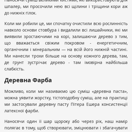
шпалер, ми просочили нею всі щілини і тріщини кори аж
до нижніх гілок.
Коли ми робили це, ми спочатку очистили всю рослинність
навколо основи стовбура і видалили всі лишайники, які ми
виявили зростаючими на корі, залишаючи дерево з тим,
що вважається свіжим покровом - енергетичним,
органічним і мінеральним — на всій його нижній частині.
Ми нанесли трохи більше на основу кожного дерева, там,
де грунт зустрічає дерево - там імовірна найбільша
слабкість.
Деревна Фарба
Можливо, коли ми називаємо цю суміш «деревна паста»,
можна уявити жорстку, тістоподобну суміш, але на практиці
ми застосували деревну пасту Пітера Ешера консистенції
латексної фарби.
Наносячи один її шар щороку або через рік, наш намір
полягає в тому, щоб створювати, зміцнювати і збагачувати