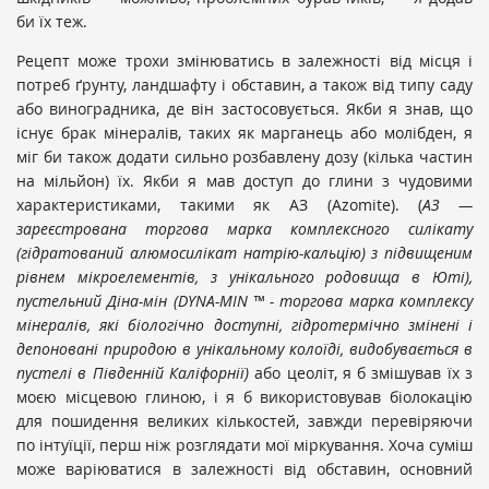
би їх теж.
Рецепт може трохи змінюватись в залежності від місця і
потреб ґрунту, ландшафту і обставин, а також від типу саду
або виноградника, де він застосовується. Якби я знав, що
існує брак мінералів, таких як марганець або молібден, я
міг би також додати сильно розбавлену дозу (кілька частин
на мільйон) їх. Якби я мав доступ до глини з чудовими
характеристиками, такими як АЗ (Azomite). (
АЗ —
заре
є
ст
рована
торгова марка комплексного силікату
(гідратований алюмосилікат натрію-кальцію) з підвищеним
рівнем мікроелементів, з унікального родовища в Юті),
пустельний
Діна-мін
(DYNA-MIN ™ - торгова марка комплексу
мінералів, які біологічно доступні, гідротермічн
о
змінені і
депоновані природою в унікальному колоїді, видобувається в
пустелі в Південній Каліфорнії)
або цеоліт, я б змішував їх з
моєю місцевою глиною, і я б використовував біолокацію
для пошидення великих кількостей, завжди перевіряючи
по інтуїції, перш ніж розглядати мої міркування. Хоча суміш
може варіюватися в залежності від обставин, основний