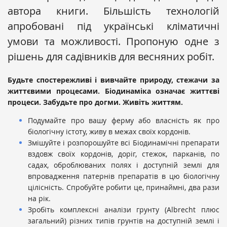
автора книги. Більшість технологій
апробовані під українські кліматичні
умови та можливості. Пропоную одне з
рішень для садівників для весняних робіт.
Будьте спостережливі і вивчайте природу, стежачи за
життєвими процесами. Біодинаміка означає життєві
процеси. Забудьте про догми. Живіть життям.
Подумайте про вашу ферму або власність як про
біологічну істоту, живу в межах своїх кордонів.
Змішуйте і розпорошуйте всі Біодинамічні препарати
вздовж своїх кордонів, доріг, стежок, парканів, по
садах, оброблюваних полях і доступній землі для
впровадження патернів препаратів в цю біологічну
цілісність. Спробуйте робити це, принаймні, два рази
на рік.
Зробіть комплексні аналізи грунту (Albrecht плюс
загальний) різних типів грунтів на доступній землі і