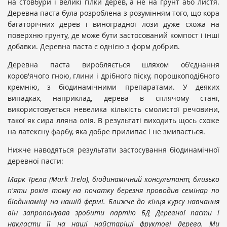
на стовбури і великі гілки дерев, а не на грунт або листя.
Деревна паста була розроблена з розумінням того, що кора
багаторічних дерев і виноградної лози дуже схожа на
поверхню грунту, де може бути застосований компост і інші
добавки. Деревна паста є однією з форм добрив.
Деревна паста виробляється шляхом об'єднання
коров'ячого гною, глини і дрібного піску, порошкоподібного
кремнію, з біодинамічними препаратами. У деяких
випадках, наприклад, дерева в сплячому стані,
використовується невелика кількість смолистої речовини,
такої як сира лляна олія. В результаті виходить щось схоже
на латексну фарбу, яка добре прилипає і не змивається.
Нижче наводяться результати застосування біодинамічної
деревної пасти:
Марк Трела (Mark Trela), біодинамічний консультант, близько
п'яти років тому на початку березня проводив семінар по
біодинаміці на нашій фермі. Ближче до кінця курсу навчання
він запропонував зробити партію БД Деревної пасти і
накласти її на наші найстаріші фруктові дерева. Ми