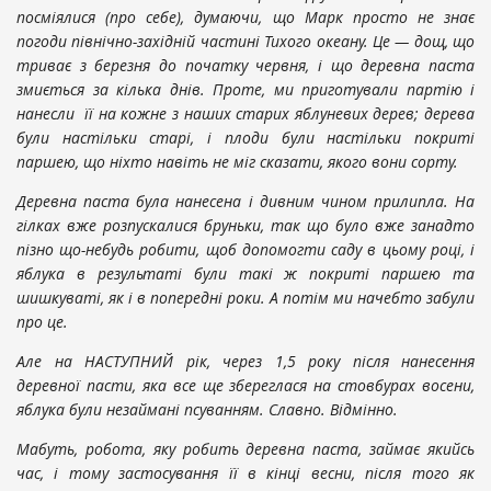
посміялися (про себе), думаючи, що Марк просто не знає
погоди північно-західній частині Тихого океану. Це — дощ, що
триває з березня до початку червня, і що деревна паста
змиється за кілька днів. Проте, ми приготували партію і
нанесли її на кожне з наших старих яблуневих дерев; дерева
були настільки старі, і плоди були настільки покриті
паршею, що ніхто навіть не міг сказати, якого вони сорту.
Деревна паста була нанесена і дивним чином прилипла. На
гілках вже розпускалися бруньки, так що було вже занадто
пізно що-небудь робити, щоб допомогти саду в цьому році, і
яблука в результаті були такі ж покриті паршею та
шишкуваті, як і в попередні роки. А потім ми начебто забули
про це.
Але на НАСТУПНИЙ рік, через 1,5 року після нанесення
деревної пасти, яка все ще збереглася на стовбурах восени,
яблука були незаймані псуванням. Славно. Відмінно.
Мабуть, робота, яку робить деревна паста, займає якийсь
час, і тому застосування її в кінці весни, після того як