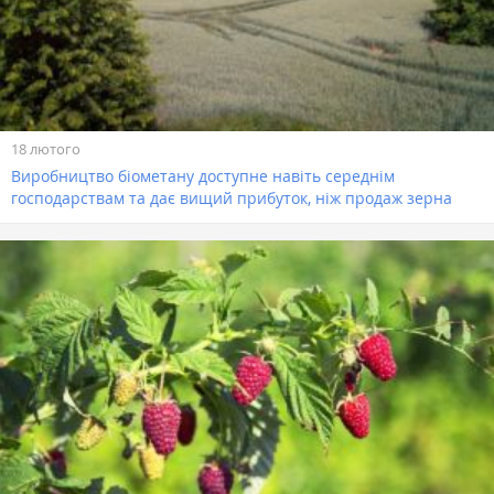
18 лютого
Виробництво біометану доступне навіть середнім
господарствам та дає вищий прибуток, ніж продаж зерна