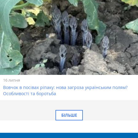
16 липня
Вовчок в посівах ріпаку: нова загроза українським полям?
Особливості та боротьба
БІЛЬШЕ