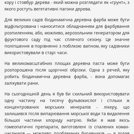
кору і стовбур дерева - який можна розглядати як «грунт», з
якого ростуть вегетативні пагони дерева.
Для великих садів біодинамічна деревна фарба може бути
відфільтрована і наноситися обладнанням для фарбування
розпиленням, або, можливо, аерозольним генератором для
фруктового саду під час сплячого сезону. Це значне
поліпшення в порівнянні з побілкою вапном, яку садівники
використовували в старі часи.
На великомасштабних площах деревна паста може бути
розпорошена після щорічної обрізки. Одна з речей, яку
робить біодинамічна деревна фарба, - вона допомагає
залікувати рани.
На сьогоднішній день я був би схильний використовувати
одну частину на тисячу фульвокислот і стільки ж
концентрованих морських мінералів - лікеру, що
залишився після випарювання морської води та видалення
більшої частини хлориду натрію. Якби я мав якісь
гомеопатичні препарати, виготовлені із спалених комах-
шкідників — можливо, проблемних буравчиків, — я додав