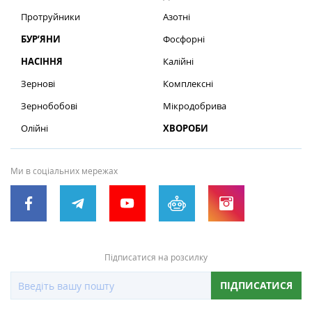
Протруйники
Азотні
БУР’ЯНИ
Фосфорні
НАСІННЯ
Калійні
Зернові
Комплексні
Зернобобові
Мікродобрива
Олійні
ХВОРОБИ
Ми в соціальних мережах
Підписатися на розсилку
ПІДПИСАТИСЯ