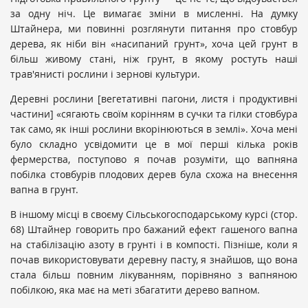
за одну ніч. Це вимагає зміни в мисленні. На думку
Штайнера, ми повинні розглянути питання про стовбур
дерева, як ніби він «насипаний грунт», хоча цей грунт в
більш живому стані, ніж грунт, в якому ростуть наші
трав'янисті рослини і зернові культури.
Деревні рослини [вегетативні пагони, листя і продуктивні
частини] «сягають своїм корінням в сучки та гілки стовбура
так само, як інші рослини вкорінюються в землі». Хоча мені
було складно усвідомити це в мої перші кілька років
фермерства, поступово я почав розуміти, що вапняна
побілка стовбурів плодових дерев була схожа на внесення
вапна в грунт.
В іншому місці в своєму Сільськогосподарському курсі (стор.
68) Штайнер говорить про бажаний ефект гашеного вапна
на стабілізацію азоту в грунті і в компості. Пізніше, коли я
почав використовувати деревну пасту, я знайшов, що вона
стала більш повним лікуванням, порівняно з вапняною
побілкою, яка має на меті збагатити дерево вапном.