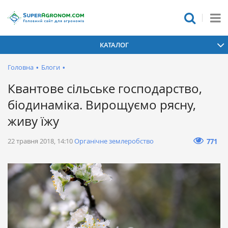
КАТАЛОГ
Головна
•
Блоги
•
Квантове сільське господарство,
біодинаміка. Вирощуємо рясну,
живу їжу
22 травня 2018, 14:10
Органічне землеробство
771