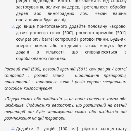
рецепт відповідно. Багато що залежить від способу
застосування, величини дерев, і ретельності обробки
дерев або виноградних лоз. Нехай вашим
наставником буде досвід.
До вище приготованого додайте половину «акрової
дози» рогового гною [500], рогового кремнію [501],
cow pat pit / barrel compound і рогової глини. Будь-які
«перці» комах або шкідників також можуть бути
додані в кількості, що співвідносяться з
оброблюваною площею.
Р
огов
ий
гн
ій
[500], рогов
ий
кремні
й
[501], cow pat pit / barrel
compound і рогов
а
глина
– біодинамчні препарати,
приготовані з коровячого гною і рогів корови спеціальним
способом компостуваня
.
«
П
ерці» комах
або шкідників — це попіл спалених комах або
шкідників, біодинаміки вважають, що розпилений на певній
території він буде утримувати комах або шкідників від
розмноження на цій території
.
Додайте 5 унцій [150 мл] рідкого концентрату