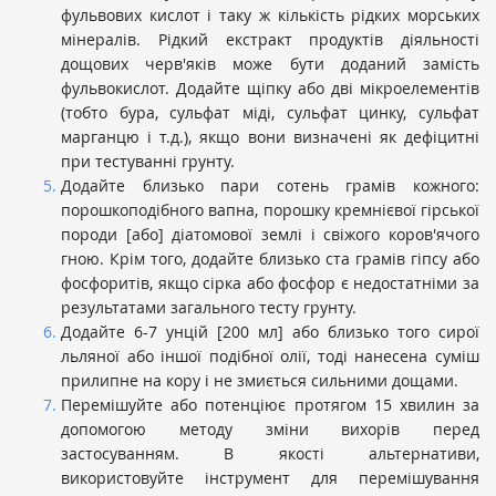
фульвових кислот і таку ж кількість рідких морських
мінералів. Рідкий екстракт продуктів діяльності
дощових черв'яків може бути доданий замість
фульвокислот. Додайте щіпку або дві мікроелементів
(тобто бура, сульфат міді, сульфат цинку, сульфат
марганцю і т.д.), якщо вони визначені як дефіцитні
при тестуванні грунту.
Додайте близько пари сотень грамів кожного:
порошкоподібного вапна, порошку кремнієвої гірської
породи [або] діатомової землі і свіжого коров'ячого
гною. Крім того, додайте близько ста грамів гіпсу або
фосфоритів, якщо сірка або фосфор є недостатніми за
результатами загального тесту грунту.
Додайте 6-7 унцій [200 мл] або близько того сирої
льляної або іншої подібної олії, тоді нанесена суміш
прилипне на кору і не змиється сильними дощами.
Перемішуйте або потенціює протягом 15 хвилин за
допомогою методу зміни вихорів перед
застосуванням. В якості альтернативи,
використовуйте інструмент для перемішування