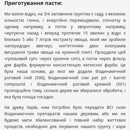
Приготування пасти:
Ми взяли відро, на 3/4 заповнене грунтом з саду, з великою
кількостю глини, і енергійно перемішували, спочатку в
одному напрямку, а потім у зворотному напрямку,
чергуючи назад і вперед протягом 15 хвилин у відрі з
близько 5 або 7 літрів екстракту хвоща, який ми зробили
напередодні ввечері, кип'ятінням двох кілограмів
висушеної трави хвоща на кухонній плиті. Процідили цей
«грязьовий суп» через кухонне сито, а потім через фільтр
для фарби, формуючи консистенцію латексної фарби. Це
була наша основа, до якої ми додали біодинамічний
роговий гній (500), біодинамічний cow pat pit / barrel
compound і біодинамічний роговий кремній (501)
пропорційно тому, скільки дерев ми збиралися обробити, і
яка була площа посадки.
На думку Харві, нам потрібно було передати ВСІ сили
біодинамічних препаратів нашим деревам, або ми не
будемо мати збалансований і повний набір життєвих
процесів, необхідних для лікування нашого грунту / кори