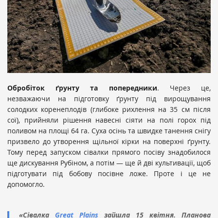
Обробіток ґрунту та попередники
. Через це,
незважаючи на підготовку ґрунту під вирощування
солодких коренеплодів (глибоке рихлення на 35 см після
сої), прийняли рішення навесні сіяти на полі горох під
поливом на площі 64 га. Суха осінь та швидке танення снігу
призвело до утворення щільної кірки на поверхні ґрунту.
Тому перед запуском сівалки прямого посіву знадобилося
ще дискування Рубіном, а потім — ще й дві культивації, щоб
підготувати під бобову посівне ложе. Проте і це не
допомогло.
«Сівалка
Great Plains
зайшла 15 квітня. Планова