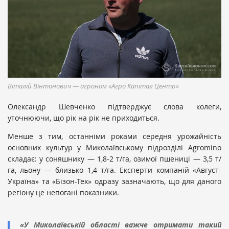
Віталій Вінтонович — агроном «Агро Капітал Центр»
Олександр Шевченко підтверджує слова колеги,
уточнюючи, що рік на рік не приходиться.
Менше з тим, останніми роками середня урожайність
основних культур у Миколаївському підрозділі Agromino
складає: у соняшнику — 1,8-2 т/га, озимої пшениці — 3,5 т/
га, льону — близько 1,4 т/га. Експерти компаній «Август-
Україна» та «Бізон-Тех» одразу зазначають, що для даного
регіону це непогані показники.
«У Миколаївській області важче отримати такий