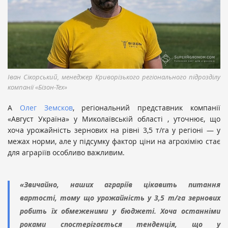
Іван Сікорський, менеджер Криворізького регіонального підрозділу
компанії «Бізон-Тех»
А
Олег Земсков
, регіональний представник компанії
«Август Україна» у Миколаївській області , уточнює, що
хоча урожайність зернових на рівні 3,5 т/га у регіоні — у
межах норми, але у підсумку фактор ціни на агрохімію стає
для аграріїв особливо важливим.
«Звичайно, наших аграріїв цікавить питання
вартості, тому що урожайність у 3,5 т/га зернових
робить їх обмеженими у бюджеті. Хоча останніми
роками спостерігається тенденція, що у