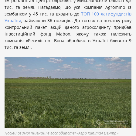
«Агро Капітал Центр» обробляє у Миколаївській області 8,5
тис. га землі. Нагадаємо, що уся компанія Agromino із
зембанком у 45 тис. га входить до
ТОП 100 латифундистів
України
, займаючи 36 позицію. До того ж на початку року
контрольний пакет акцій даного агрохолдингу придбав
інвестиційний фонд Mabon, якому також належить
компанія «Ресилієнт». Вона обробляє в Україні близько 9
тис. га землі.
Посіви озимої пшениці в господарстві «Агро Капітал Центр»