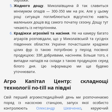
обробки.
Жодного дощу
. Миколаївщина й так славиться
мінімумом опадів — 300-350 мм на рік. Але у цьому
році ситуація поглиблюється відсутністю навіть
маленьких дощів від самого початку сезону. Дощу тут
чекають із нетерпінням.
Крадіжки агрохімії та насіння
. Не на камеру багато
аграріїв розповідали, що у Миколаївській та сусідніх
південних областях України почастішали крадіжки
цілих фур із такою потрібною у період посівної
продукцією: ЗЗР, добривами, насінням. Більше того, є
випадки нападів на склади з такою продукцією серед
білого дня. Цю інформацію ми ще будемо
уточнювати.
Агро Капітал Центр: складнощі
технології
no
-
till
на півдні
Свій перший агроекспедиційний день ми розпочинаємо
поряд із насосною станцією, запуск якої особисто
контролюють
Олександр Шевченко
, керуючий