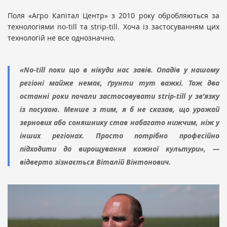
Поля «Агро Капітал Центр» з 2010 року обробляються за
технологіями no-till та strip-till. Хоча із застосуванням цих
технологій не все однозначно.
«No-till поки що в нікуди нас завів. Опадів у нашому
регіоні майже немає, ґрунти тут важкі. Тож два
останні роки почали застосовувати strip-till у зв’язку
із посухою. Менше з тим, я б не сказав, що урожай
зернових або соняшнику став набагато нижчим, ніж у
інших регіонах. Просто потрібно професійно
підходити до вирощування кожної культури», —
відверто зізнається Віталій Вінтонович.