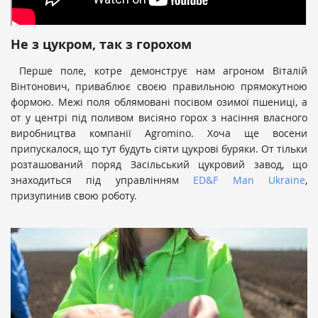
Не з цукром, так з горохом
Перше поле, котре демонструє нам агроном Віталій
Вінтонович, приваблює своєю правильною прямокутною
формою. Межі поля облямовані посівом озимої пшениці, а
от у центрі під поливом висіяно горох з насіння власного
виробництва компанії Agromino. Хоча ще восени
припускалося, що тут будуть сіяти цукрові буряки. От тільки
розташований поряд Засільський цукровий завод, що
знаходиться під управлінням
ED&F Man Ukraine
,
призупинив свою роботу.