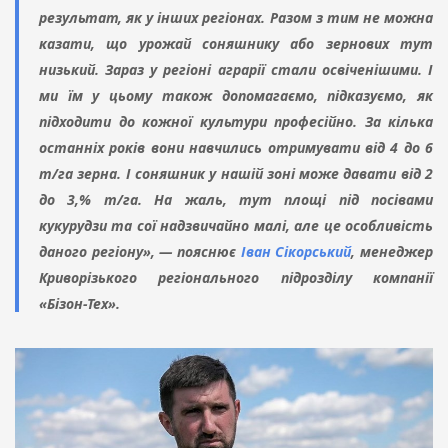
результат, як у інших регіонах. Разом з тим не можна
казати, що урожай соняшнику або зернових тут
низький. Зараз у регіоні аграрії стали освіченішими. І
ми їм у цьому також допомагаємо, підказуємо, як
підходити до кожної культури професійно. За кілька
останніх років вони навчились отримувати від 4 до 6
т/га зерна. І соняшник у нашій зоні може давати від 2
до 3,% т/га. На жаль, тут площі під посівами
кукурудзи та сої надзвичайно малі, але це особливість
даного регіону», — пояснює
Іван Сікорський
, менеджер
Криворізького регіонального підрозділу компанії
«Бізон-Тех».