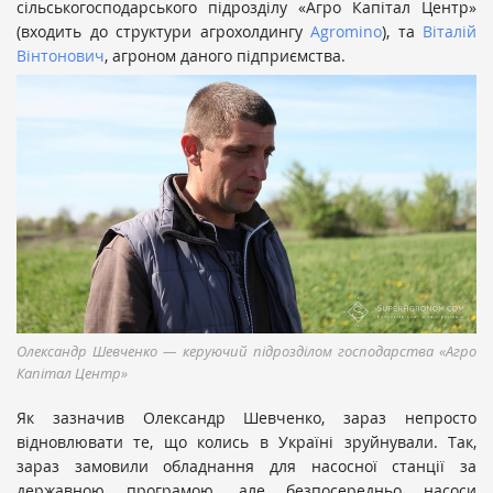
сільськогосподарського підрозділу «Агро Капітал Центр»
(входить до структури агрохолдингу
Agromino
), та
Віталій
Вінтонович
, агроном даного підприємства.
Олександр Шевченко — керуючий підрозділом господарства «Агро
Капітал Центр»
Як зазначив Олександр Шевченко, зараз непросто
відновлювати те, що колись в Україні зруйнували. Так,
зараз замовили обладнання для насосної станції за
державною програмою, але безпосередньо насоси