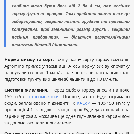
глибина мала бути десь від 2 до 4 см, але насіння
гороху ґрунт не прикрив. Тому прийняли рішення все це
заборонувати, закрити насіння грудкою та провести
коткування, щоб зменшити розмір грудки і закрити
насіння, придавити», — ділиться агротехнічними
нюансами Віталій Вінтонович.
Норма висіву та сорт
. Точну назву сорту гороху компанія
Agromino тримає у таємниці. А ось норму висіву спочатку
планували на рівні 1 млн/га, але через не найкращий стан
підготовки ґрунту вирішили збільшити її до 1,3 млн/га.
Система живлення
. Перед сівбою гороху внесли на поле
150 кг/га
нітроамофоски
. Пізніше, якщо буде отримано
сходи, заплановано підживити їх
КАСом
— 100-150 кг/га у
пропорції 4:1 із водою. І якщо горох буде давати надію на
гарний урожай, можливе ще одне підживлення карбамідом
за допомогою поливної системи.
Система захисту
. Які препарати буде застосовано, Віталій