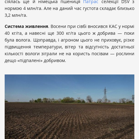
сіялась ще й німецька пшениця
Патрас
селекції DSV з
нормою 4 млн/га. Але на даний час густота складає близько
3,2 млн/га.
Система живлення
. Восени при сівбі вносився КАС у нормі
40 кг/га, а навесні ще 300 кг/га цього ж добрива — поки
була волога. Щоправда, і агроном цього не приховує, різке
підвищення температури, вітер та відсутність достатньої
кількості вологи зіграли не на користь посівам — рослини
дещо «підпалені» добривом.