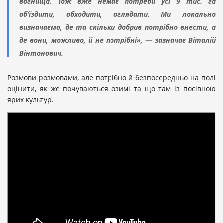
вогнища. Тож вже немає потреби усі 9 тис. га
об’їздити, обходити, оглядати. Ми локально
визначаємо, де та скільки добрив потрібно внести, а
де вони, можливо, й не потрібні», — зазначає Віталій
Вінтонович.
Розмови розмовами, але потрібно й безпосередньо на полі
оцінити, як же почуваються озимі та що там із посівною
ярих культур.