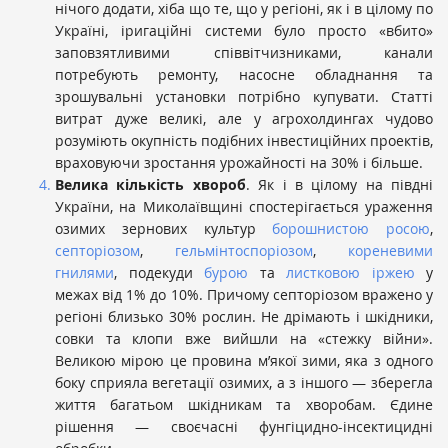
нічого додати, хіба що те, що у регіоні, як і в цілому по
Україні, іригаційні системи було просто «вбито»
заповзятливими співвітчизниками, канали
потребують ремонту, насосне обладнання та
зрошувальні установки потрібно купувати. Статті
витрат дуже великі, але у агрохолдингах чудово
розуміють окупність подібних інвестиційних проектів,
враховуючи зростання урожайності на 30% і більше.
Велика кількість хвороб
. Як і в цілому на півдні
України, на Миколаївщині спостерігається ураження
озимих зернових культур
борошнистою росою
,
септоріозом
,
гельмінтоспоріозом
,
кореневими
гнилями
, подекуди
бурою
та
листковою іржею
у
межах від 1% до 10%. Причому септоріозом вражено у
регіоні близько 30% рослин. Не дрімають і шкідники,
совки та клопи вже вийшли на «стежку війни».
Великою мірою це провина м’якої зими, яка з одного
боку сприяла вегетації озимих, а з іншого — зберегла
життя багатьом шкідникам та хворобам. Єдине
рішення — своєчасні фунгіцидно-інсектицидні