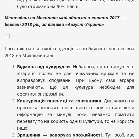
було отримано на 90% площ.
Метеодані по Миколаївській області в жовтні 2017 —
березні 2018 рр., за даними «Август-Україна»
І ось такі на сьогодні тенденції та особливості має посівна
2018 на Миколаївщині:
Відмова від кукурудзи
. Небажана, проте вимушена.
«Цариця полів» не дає очікуваних врожаїв та не
виправдовує сподівань. При цьому самі аграрії
зазначають, що ця культура необхідна для
ефективної сівозміни.
Конкуренція пшениці та соняшника
. Дивлячись на
прогнози посівних площ цього сезону та вивчаючи
інформацію за минулі роки, неважко помітити
перевагу то на користь однієї культури, то на користь
іншої.
Зрошення — запорука урожайності
. Тут особливо