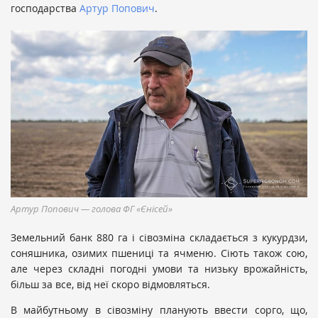
господарства
Артур Попович
.
Артур Попович — голова ФГ «Єнісей»
Земельний банк 880 га і сівозміна складається з кукурдзи,
соняшника, озимих пшениці та ячменю. Сіють також сою,
але через складні погодні умови та низьку врожайність,
більш за все, від неї скоро відмовляться.
В майбутньому в сівозміну планують ввести сорго, що,