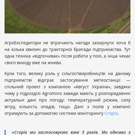
АгроЕкспедитори не втрачають нагоди зазирнути хоча б
на кілька хвилин до тракторної бригади підприємства. Тут
одна техніка «відпочиває» після роботи у полі, а інша чекає
свого виходу вже на жнива.
Крім того, велику роль у сільгоспвиробництві на даному
підприємстві відіграє застосування метеостанції —
спільний проект з компанією «Август Україна», завдяки
чому у підрозділі Agromino завжди мають у розпорядженні
актуальні дані про погоду: температурний режим, силу
вітру, кількість опадів, тощо. Дані з полів у компанії
отримують за допомогою системи моніторингу
Cropio
.
«Cropio ми застосовуємо вже 5 років. Ми одними з