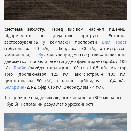
Система захисту
. Перед висівом насіння пшениці
підприємство ще додатково протруює. Зокрема,
застосовувались у комплексі препарати
Віал Траст
(тебуконазол 60 г/л, тіабендазол 80 г/л, антистресові
компоненти) і
Табу
(імідаклоприд 500 г/л). Також навесні на
даному полі провели інсектицидно-фунгіцидну обробку: 100
г/га
Брейк
(лямбда-цигалотрин 100 г/л) і 0,5 л/га Амістар
Тріо (пропіконазол 125 г/л, азоксистробін 100 г/л,
ципроконазол 30 г/л), а також гербіцидну — 0,4 л/га
Балерина
(2,4-Д ефір 615 г/л, флорасулам 7,4 г/л).
Тепер би ще опадів більше, ніж звичайні до 300 мл на рік —
і був би непоганий результат з урожайності.