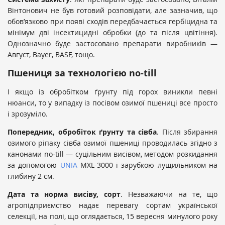
Вінтонович не був готовий розповідати, але зазначив, що
обов’язково при появі сходів передбачається гербіцидна та
мінімум дві інсектицидні обробки (до та після цвітіння).
Однозначно буде застосовано препарати виробників —
Август, Bayer, BASF, тощо.
Пшениця за технологією
no-till
І якщо із обробітком ґрунту під горох виникли певні
нюанси, то у випадку із посівом озимої пшениці все просто
і зрозуміло.
Попередник, обробіток ґрунту та сівба
. Після збирання
озимого ріпаку сівба озимої пшениці проводилась згідно з
канонами no-till — суцільним висівом, методом розкидання
за допомогою
UNIA
MXL-3000 і зарубкою лущильником на
глибину 2 см.
Дата та норма висіву, сорт
. Незважаючи на те, що
агропідприємство надає перевагу сортам української
селекції, на полі, що оглядається, 15 вересня минулого року