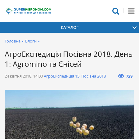
КАТАЛОГ
Головна
•
Блоги
•
АгроЕкспедиція Посівна 2018. День
1: Agromino та Єнісей
24 квітня 2018, 14:00
АгроЕкспедиція 15. Посівна 2018
729