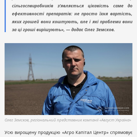
сільгоспвиробників з’являється цікавість саме до
ефективності препаратів: не просто їхня вартість,
яких грошей вони коштують, але і які проблеми вони
за ці гроші вирішують», — додає Олег Земсков.
Олег Земсков, регіональний представник компанії «Август Україна»
Усю вирощену продукцію «Агро Капітал Центр» спрямовує