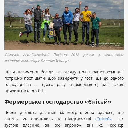
Команда АгроЕкспедиції Посівна 2018 разом з агрономом
господарства «Агро Капітал Центр»
Після насиченої бесіди та огляду полів однієї компанії
потрібно поспішати, щоб зазирнути у гості ще до одного
господарства — цього разу фермерського, але також
прихильника no-till.
Фермерське господарство «Єнісей»
Через декілька десятків кілометрів, хоча здалося, що
сотень, ми опинились на підприємстві
«Єнісей»
.
Нас
зустрів власник, він же агроном, він же інженер