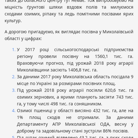
таких до обласного центру тут немає. Тож випробовуємо на
міцність ґрунтові шляхи вздовж полів та милуємося
сходами озимих, ріпаку та ледь помітними посівами ярих
культур.
А дорогою пригадуємо, як виглядає посівна у Миколаївській
області у цифрах:
У 2017 році сільськогосподарські підприємства
регіону провели посівну на 1560,1 тис. га.
Враховуючи прогноз, під урожай 2018 року аграрії
Миколаївщини засіють 1406,8 тис. га.
За даними 2017 року Миколаївська область посідала 9
місце по Україні за розмірами посівних площ.
Під урожай 2018 року аграрії посіяли 620,6 тис. га
озимих зернових, а ярими планують засіяти 743 тис.
га, у тому числі 498 тис. га соняшником.
Озимої пшениці у області висіяно 432 тис. га, але на
1% площ сходів не отримали. За даними
Департаменту АПР Миколаївської ОДА, весну у
доброму та задовільному стані зустріли 86% посівів.
Під ріпак озимий відведено 43,2 тис. га, з яких сходи