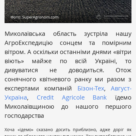
Фото: SuperAgronom.com
Миколаївська область зустріла нашу
АгроЕкспедицію сонцем та помірним
вітром. А оскільки останніми днями «вітри
віють» майже по всій Україні, то
дивуватися не доводиться. Отож
сонячного квітневого ранку ми разом з
експертами компаній
Бізон-Тех
,
Август-
Україна
,
Credit Agricole Bank
їдемо
Миколаївщиною до нашого першого
господарства
Хоча «їдемо» сказано досить приблизно, адже доріг як