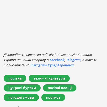
Дізнавайтесь першими найсвіжіші агрономічні новини
України на нашій сторінці в
Facebook
,
Telegram
, а також
підписуйтесь на
Instagram СуперАгронома
.
посівна
технічні культури
цукрові буряки
посівні площі
погодні умови
прогноз