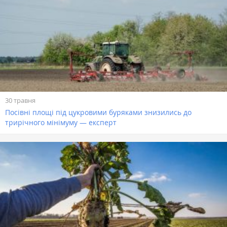
30 травня
Посівні площі під цукровими буряками знизились до
трирічного мінімуму — експерт