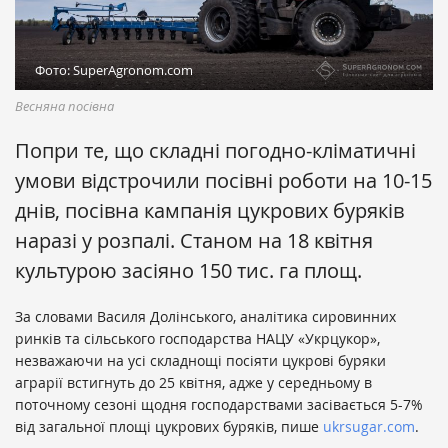
Фото: SuperAgronom.com
Весняна посівна
Попри те, що складні погодно-кліматичні
умови відстрочили посівні роботи на 10-15
днів, посівна кампанія цукрових буряків
наразі у розпалі. Станом на 18 квітня
культурою засіяно 150 тис. га площ.
За словами Василя Долінського, аналітика сировинних
ринків та сільського господарства НАЦУ «Укрцукор»,
незважаючи на усі складнощі посіяти цукрові буряки
аграрії встигнуть до 25 квітня, адже у середньому в
поточному сезоні щодня господарствами засівається 5-7%
від загальної площі цукрових буряків, пише
ukrsugar.com
.