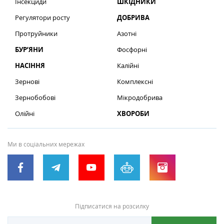
Інсекциди
ШКІДНИКИ
Регулятори росту
ДОБРИВА
Протруйники
Азотні
БУР’ЯНИ
Фосфорні
НАСІННЯ
Калійні
Зернові
Комплексні
Зернобобові
Мікродобрива
Олійні
ХВОРОБИ
Ми в соціальних мережах
Підписатися на розсилку