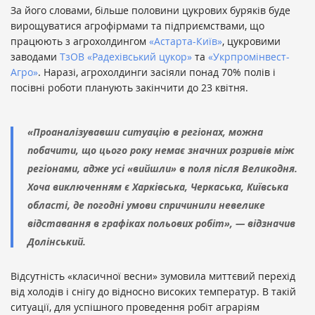
За його словами, більше половини цукрових буряків буде
вирощуватися агрофірмами та підприємствами, що
працюють з агрохолдингом
«Астарта-Київ»
, цукровими
заводами
ТзОВ «Радехівський цукор»
та
«Укрпромінвест-
Агро»
. Наразі, агрохолдинги засіяли понад 70% полів і
посівні роботи планують закінчити до 23 квітня.
«Проаналізувавши ситуацію в регіонах, можна
побачити, що цього року немає значних розривів між
регіонами, адже усі «вийшли» в поля після Великодня.
Хоча виключенням є Харківська, Черкаська, Київська
області, де погодні умови спричинили невелике
відставання в графіках польових робіт», — відзначив
Долінський.
Відсутність «класичної весни» зумовила миттєвий перехід
від холодів і снігу до відносно високих температур. В такій
ситуації, для успішного проведення робіт аграріям