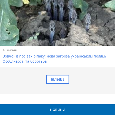
16 липня
Вовчок в посівах ріпаку: нова загроза українським полям?
Особливості та боротьба
БІЛЬШЕ
НОВИНИ