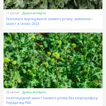
Думка експерта
11 квітня
Технологія вирощування озимого ріпаку: живлення і
захист в сезоні-2023
Думка експерта
28 квітня
Інсектицидний захист озимого ріпаку без хлорпірифосу.
Поради від FMC