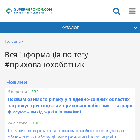
КАТАЛОГ
Головна
•
Вся інформація по тегу
#прихованохоботник
Новини
ЗЗР
6 березня
Посівам озимого ріпаку у південно-східних областях
загрожує хрестоцвітий прихованохоботник — аграрії
фіксують вихід жуків із зимівлі
ЗЗР
24 лютого
Як захистити ріпак від прихованохоботників в умовах
обмеженого вибору діючих речовин інсектицидів