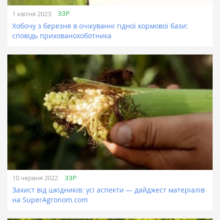
ЗЗР
1 квітня 2023
Хобочу з березня в очікуванні гідної кормової бази:
сповідь прихованохоботника
ЗЗР
10 червня 2022
Захист від шкідників: усі аспекти — дайджест матеріалів
на SuperAgronom.com