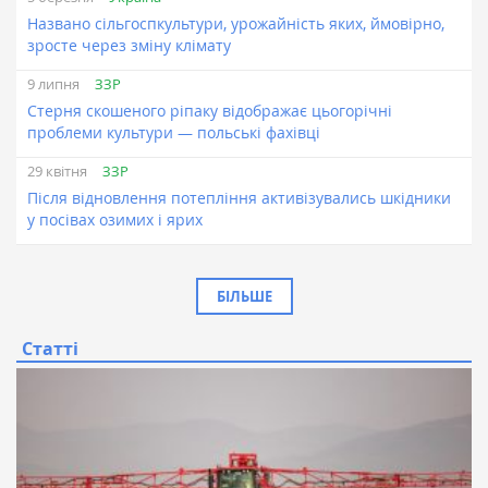
Названо сільгоспкультури, урожайність яких, ймовірно,
зросте через зміну клімату
ЗЗР
9 липня
Стерня скошеного ріпаку відображає цьогорічні
проблеми культури — польські фахівці
ЗЗР
29 квітня
Після відновлення потепління активізувались шкідники
у посівах озимих і ярих
БІЛЬШЕ
Статті