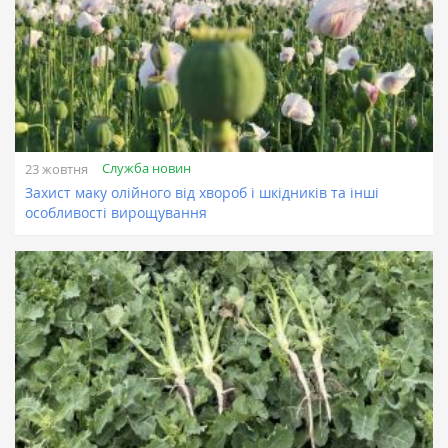
Служба новин
23 жовтня
Захист маку олійного від хвороб і шкідників та інші
особливості вирощування