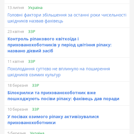
Україна
13 липня
Головні фактори збільшення за останні роки чисельності
шкідників назвав фахівець
ЗЗР
23 квітня
Контроль ріпакового квіткоїда і
прихованохоботників у період цвітіння ріпаку:
названо дієвий засіб
ЗЗР
11 квітня
Похолодання суттєво не вплинуло на поширення
шкідників озимих культур
ЗЗР
18 березня
Білокрилки та прихованохоботник вже
пошкоджують посіви ріпаку: фахівець дав поради
ЗЗР
10 березня
У посівах озимого ріпаку активізувалися
прихованохоботники
Україна
5 березня