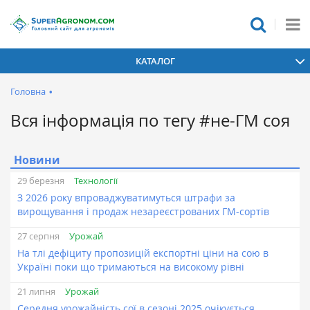
КАТАЛОГ
Головна
•
Вся інформація по тегу #не-ГМ соя
Новини
Технології
29 березня
З 2026 року впроваджуватимуться штрафи за
вирощування і продаж незареєстрованих ГМ-сортів
Урожай
27 серпня
На тлі дефіциту пропозицій експортні ціни на сою в
Україні поки що тримаються на високому рівні
Урожай
21 липня
Середня урожайність сої в сезоні 2025 очікується