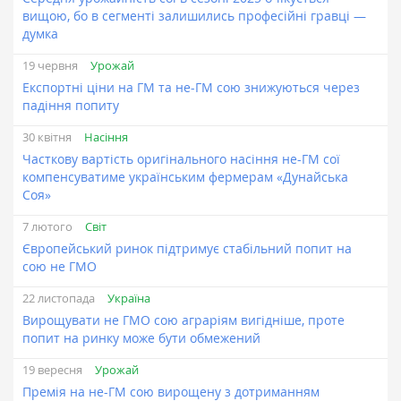
вищою, бо в сегменті залишились професійні гравці —
думка
Урожай
19 червня
Експортні ціни на ГМ та не-ГМ сою знижуються через
падіння попиту
Насіння
30 квітня
Часткову вартість оригінального насіння не-ГМ сої
компенсуватиме українським фермерам «Дунайська
Соя»
Світ
7 лютого
Європейський ринок підтримує стабільний попит на
сою не ГМО
Україна
22 листопада
Вирощувати не ГМО сою аграріям вигідніше, проте
попит на ринку може бути обмежений
Урожай
19 вересня
Премія на не-ГМ сою вирощену з дотриманням