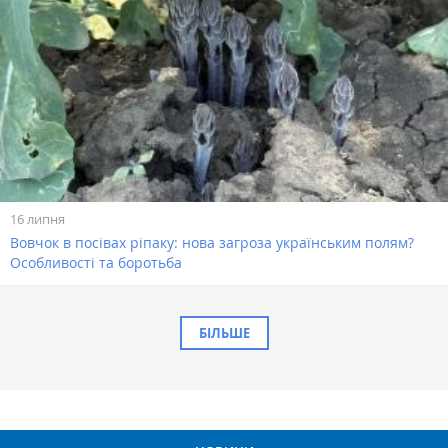
16 липня
Вовчок в посівах ріпаку: нова загроза українським полям?
Особливості та боротьба
БІЛЬШЕ