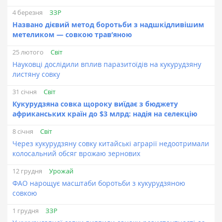
ЗЗР
4 березня
Названо дієвий метод боротьби з надшкідливішим
метеликом — совкою трав’яною
Світ
25 лютого
Науковці дослідили вплив паразитоїдів на кукурудзяну
листяну совку
Світ
31 січня
Кукурудзяна совка щороку виїдає з бюджету
африканських країн до $3 млрд: надія на селекцію
Світ
8 січня
Через кукурудзяну совку китайські аграрії недоотримали
колосальний обсяг врожаю зернових
Урожай
12 грудня
ФАО нарощує масштаби боротьби з кукурудзяною
совкою
ЗЗР
1 грудня