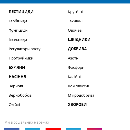
ПЕСТИЦИДИ
Круп’яні
Гербіциди
Технічні
Фунгіциди
Овочеві
Інсекциди
ШКІДНИКИ
Регулятори росту
ДОБРИВА
Протруйники
Азотні
БУР’ЯНИ
Фосфорні
НАСІННЯ
Калійні
Зернові
Комплексні
Зернобобові
Мікродобрива
Олійні
ХВОРОБИ
Ми в соціальних мережах