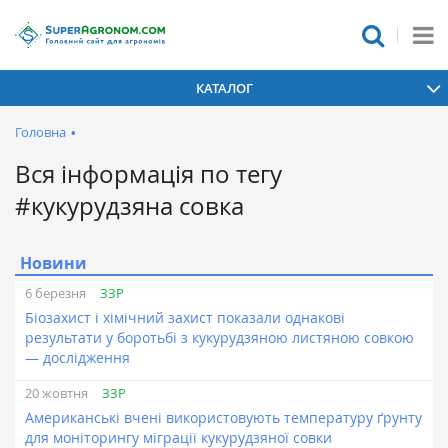
КАТАЛОГ
Головна
•
Вся інформація по тегу
#кукурудзяна совка
Новини
ЗЗР
6 березня
Біозахист і хімічний захист показали однакові
результати у боротьбі з кукурудзяною листяною совкою
— дослідження
ЗЗР
20 жовтня
Американські вчені використовують температуру ґрунту
для моніторингу міграції кукурудзяної совки