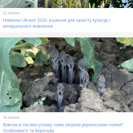
22 липня
Новинки Ukravit 2026: рішення для захисту культур і
мінерального живлення
16 липня
Вовчок в посівах ріпаку: нова загроза українським полям?
Особливості та боротьба