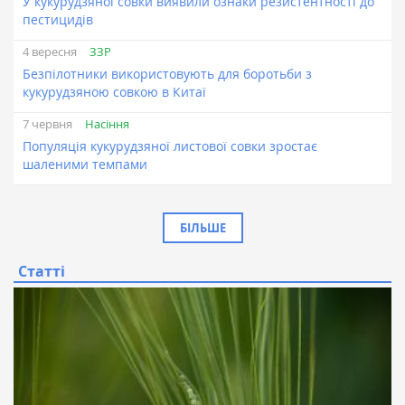
У кукурудзяної совки виявили ознаки резистентності до
пестицидів
ЗЗР
4 вересня
Безпілотники використовують для боротьби з
кукурудзяною совкою в Китаї
Насіння
7 червня
Популяція кукурудзяної листової совки зростає
шаленими темпами
БІЛЬШЕ
Статті