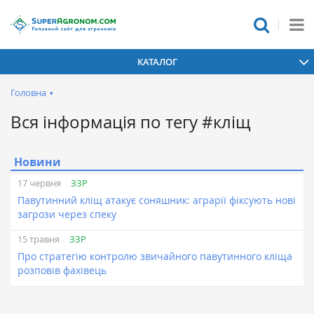
КАТАЛОГ
Головна
•
Вся інформація по тегу #кліщ
Новини
ЗЗР
17 червня
Павутинний кліщ атакує соняшник: аграрії фіксують нові
загрози через спеку
ЗЗР
15 травня
Про стратегію контролю звичайного павутинного кліща
розповів фахівець