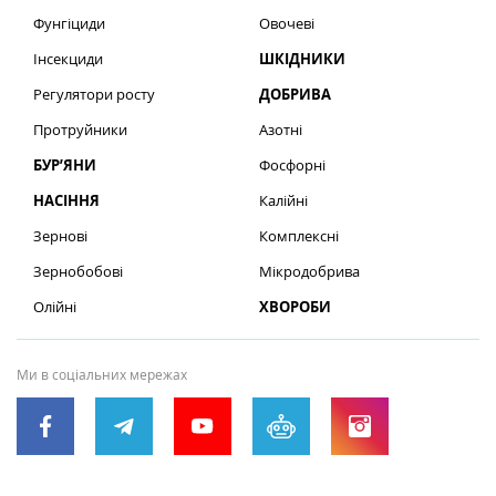
Фунгіциди
Овочеві
Інсекциди
ШКІДНИКИ
Регулятори росту
ДОБРИВА
Протруйники
Азотні
БУР’ЯНИ
Фосфорні
НАСІННЯ
Калійні
Зернові
Комплексні
Зернобобові
Мікродобрива
Олійні
ХВОРОБИ
Ми в соціальних мережах