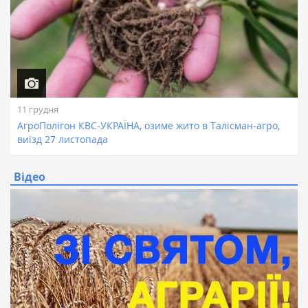
11 грудня
АгроПолігон КВС-УКРАЇНА, озиме жито в Талісман-агро,
виїзд 27 листопада
Відео