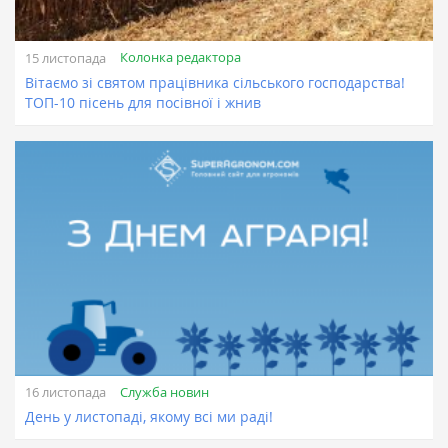
Колонка редактора
15 листопада
Вітаємо зі святом працівника сільського господарства!
ТОП-10 пісень для посівної і жнив
Служба новин
16 листопада
День у листопаді, якому всі ми раді!