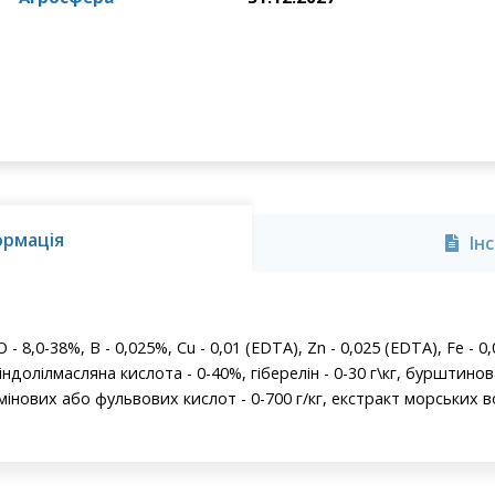
ормація
Ін
₂O - 8,0-38%, B - 0,025%, Cu - 0,01 (EDTA), Zn - 0,025 (EDTA), Fe - 
індолілмасляна кислота - 0-40%, гіберелін - 0-30 г\кг, бурштинова
умінових або фульвових кислот - 0-700 г/кг, екстракт морських в