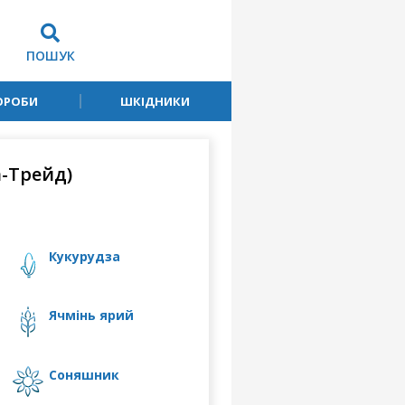
ПОШУК
ОРОБИ
ШКІДНИКИ
а-Трейд)
кукурудза
ячмінь ярий
соняшник