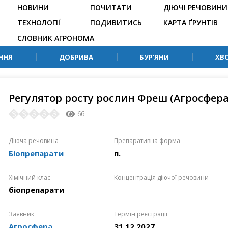
НОВИНИ
ПОЧИТАТИ
ДІЮЧІ РЕЧОВИНИ
ТЕХНОЛОГІЇ
ПОДИВИТИСЬ
КАРТА ҐРУНТІВ
СЛОВНИК АГРОНОМА
ННЯ
ДОБРИВА
БУР’ЯНИ
ХВ
Регулятор росту рослин Фреш (Агросфер
66
Діюча речовина
Препаративна форма
Біопрепарати
п.
Хімічний клас
Концентрація діючої речовини
біопрепарати
Заявник
Термін реєстрації
Агросфера
31.12.2027