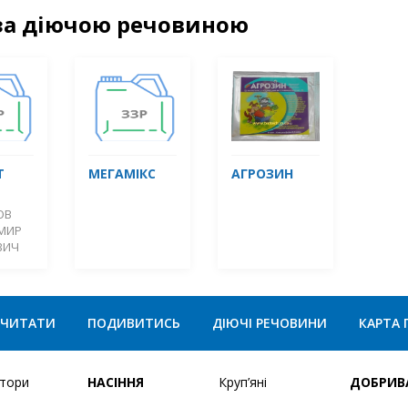
за діючою речовиною
Т
МЕГАМІКС
АГРОЗИН
ОВ
МИР
ВИЧ
ЧИТАТИ
ПОДИВИТИСЬ
ДІЮЧІ РЕЧОВИНИ
КАРТА 
ятори
НАСІННЯ
Круп’яні
ДОБРИВ