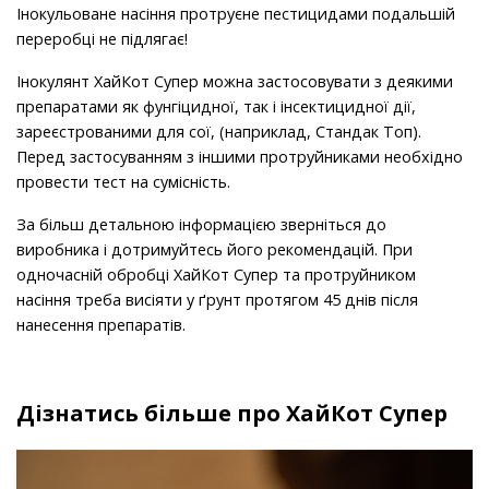
Інокульоване насіння протруєне пестицидами подальшій
переробці не підлягає!
Інокулянт ХайКот Супер можна застосовувати з деякими
препаратами як фунгіцидної, так і інсектицидної дії,
зареєстрованими для сої, (наприклад, Стандак Топ).
Перед застосуванням з іншими протруйниками необхідно
провести тест на сумісність.
За більш детальною інформацією зверніться до
виробника і дотримуйтесь його рекомендацій. При
одночасній обробці ХайКот Супер та протруйником
насіння треба висіяти у ґрунт протягом 45 днів після
нанесення препаратів.
Дізнатись більше про ХайКот Супер