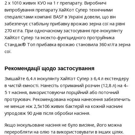
2 х 1010 живих КУО на 1 г препарату. Виробничі
випробування препарату ХайКот Супер технічними
спеціалістами компанії BASF в Україні довели, що він
забезпечує стабільну прибавку врожаю зерна сої на рівні
270 кг/га. При одночасному застосуванні пре-інокулянту
ХайКот Супер та інсекто-фунгіцидного протруйника
Стандак® Топ прибавка врожаю становила 360 кг/га зерна
сої.
Рекомендації щодо застосування
Змішайте 6,4 л інокулянту ХайКот Супер з 6,4 л екстендеру
в чистій ємності. Нанесіть отриманий розчин (12,8 л) на 4–
5 т насіння, використовуючи порційний або поточний
протруювач. Рекомендована норма нанесення забезпечить
не менше ніж 2,5x106 живих бактерій на кожній насінині
упродовж 90 днів після обробки насіння.
Якщо інокульоване насіння не було висіяне, його можна
переробляти на олію та використовувати в інших цілях.