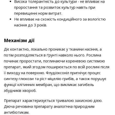
Висока толерантність до культури - не впливає на
проростання та розвиток культур навіть при
перевищенні норм витрат.
Не впливає на схожість кондиційного за вологістю
насіння до 3 років.
Механізм дії
Діє контактно, локально проникає у тканини насіння, а
потім розподіляється в ґрунті навколо нього. Рослина
починає проростати, поглинаючи кореневою системою
препарат, який згодом поширюється по всій рослині після
її виходу на поверхню. Флудіоксоніл пригнічує процес
синтезу глюкози та ріст міцелію грибів, а також порушує
функції клітинних мембран, що викликає загибель
збудників хвороб.
Препарат характеризується тривалою захисною дією.
Діюча речовина препарату аналогічна природним
антибіотикам.