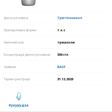
Тритіконазол
Діюча речовина
т.к.с
Препаративна форма
триазоли
Хімічний клас
300 г/л
Концентрація діючої речовини
BASF
Заявник
31.12.2020
Термін реєстрації
кукурудза