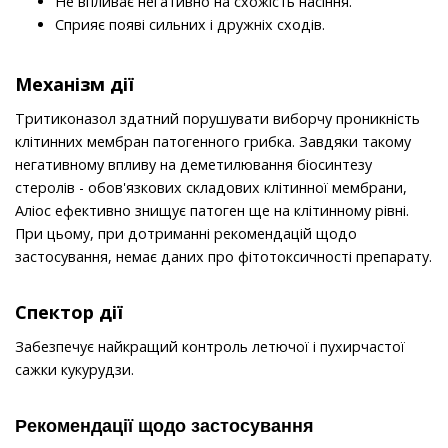
Не впливає негативно на схожість насіння.
Сприяє появі сильних і дружніх сходів.
Механізм дії
Тритиконазол здатний порушувати виборчу проникність
клітинних мембран патогенного грибка. Завдяки такому
негативному впливу на деметилювання біосинтезу
стеролів - обов'язкових складових клітинної мембрани,
Аліос ефективно знищує патоген ще на клітинному рівні.
При цьому, при дотриманні рекомендацій щодо
застосування, немає даних про фітотоксичності препарату.
Спектор дії
Забезпечує найкращий контроль летючої і пухирчастої
сажки кукурудзи.
Рекомендації щодо застосування