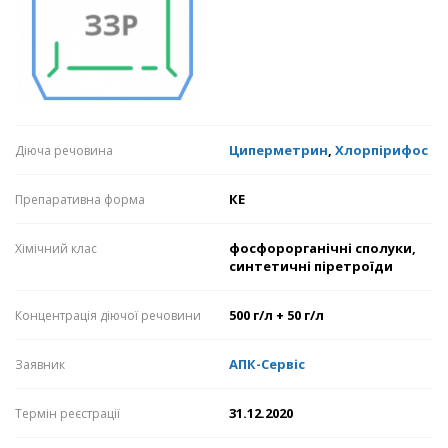
Циперметрин
,
Хлорпірифос
Діюча речовина
КЕ
Препаративна форма
фосфорорганічні сполуки,
Хімічний клас
синтетичні піретроїди
500 г/л + 50 г/л
Концентрація діючої речовини
АПК-Сервіс
Заявник
31.12.2020
Термін реєстрації