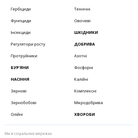
Гербіциди
Технічні
Фунгіциди
Овочеві
Інсекциди
ШКІДНИКИ
Регулятори росту
ДОБРИВА
Протруйники
Азотні
БУР’ЯНИ
Фосфорні
НАСІННЯ
Калійні
Зернові
Комплексні
Зернобобові
Мікродобрива
Олійні
ХВОРОБИ
Ми в соціальних мережах