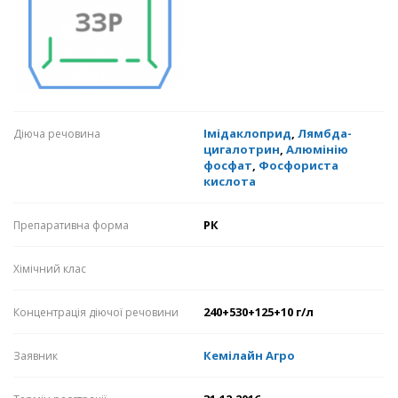
Імідаклоприд
,
Лямбда-
Діюча речовина
цигалотрин
,
Алюмінію
фосфат
,
Фосфориста
кислота
РК
Препаративна форма
Хімічний клас
240+530+125+10 г/л
Концентрація діючої речовини
Кемілайн Агро
Заявник