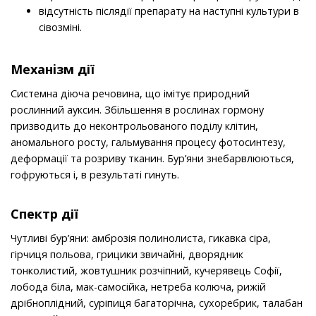
відсутність післядії препарату на наступні культури в
сівозміні.
Механiзм дії
Системна діюча речовина, що імітує природний
рослинний ауксин. Збільшення в рослинах гормону
призводить до неконтрольованого поділу клітин,
аномального росту, гальмування процесу фотосинтезу,
деформації та розриву тканин. Бур’яни знебарвлюються,
гофруються і, в результаті гинуть.
Спектр дії
Чутливі бур’яни: амброзія полинолиста, гикавка сіра,
гірчиця польова, грицики звичайні, дворядник
тонколистий, жовтушник розчіпний, кучерявець Софії,
лобода біла, мак-самосійка, нетреба колюча, рижій
дрібноплідний, суріпиця багаторічна, сухоребрик, талабан