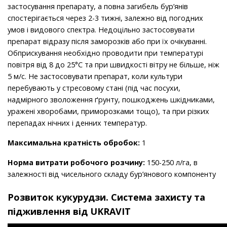
застосування препарату, а повна загибель бур’янів
спостерігається через 2-3 тижні, залежно від погодних
умов і видового спектра. Недоцільно застосовувати
препарат відразу після заморозків або при їх очікуванні.
Обприскування необхідно проводити при температурі
повітря від 8 до 25°С та при швидкості вітру не більше, ніж
5 м/с. Не застосовувати препарат, коли культури
перебувають у стресовому стані (під час посухи,
надмірного зволоження ґрунту, пошкоджень шкідниками,
уражені хворобами, приморозками тощо), та при різких
перепадах нічних і денних температур.
Максимальна кратність обробок:
1
Норма витрати робочого розчину:
150-250 л/га, в
залежності від чисельного складу бур’янового компоненту
Розвиток кукурудзи. Система захисту та
підживлення від UKRAVIT