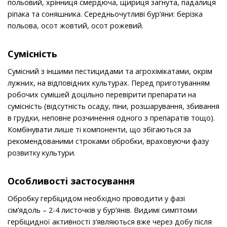
польовий, хрінниця смердюча, щириця загнута, падалиця
ріпака та соняшника. Середньочутливі бур’яни: берізка
польова, осот жовтий, осот рожевий.
Сумісність
Сумісний з іншими пестицидами та агрохімікатами, окрім
лужних, на відповідних культурах. Перед приготуванням
робочих сумішей доцільно перевірити препарати на
сумісність (відсутність осаду, піни, розшарування, збивання
в грудки, неповне розчинення одного з препаратів тощо).
Комбінувати лише ті компоненти, що збігаються за
рекомендованими строками обробки, враховуючи фазу
розвитку культури.
Особливостi застосування
Обробку гербіцидом необхідно проводити у фазі
сім’ядоль – 2-4 листочків у бур’янів. Видимі симптоми
гербіцидної активності з’являються вже через добу після