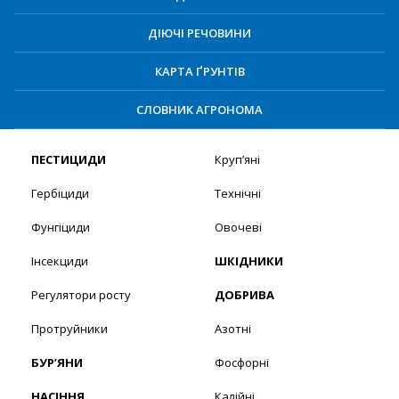
ДІЮЧІ РЕЧОВИНИ
КАРТА ҐРУНТІВ
СЛОВНИК АГРОНОМА
ПЕСТИЦИДИ
Круп’яні
Гербіциди
Технічні
Фунгіциди
Овочеві
Інсекциди
ШКІДНИКИ
Регулятори росту
ДОБРИВА
Протруйники
Азотні
БУР’ЯНИ
Фосфорні
НАСІННЯ
Калійні