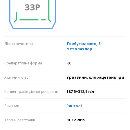
Тербутилазин
,
S-
Діюча речовина
метолахлор
КС
Препаративна форма
триазини, хлорацетаніліди
Хімічний клас
187,5+312,5 г/л
Концентрація діючої речовини
Ранголі
Заявник
31.12.2019
Термін реєстрації