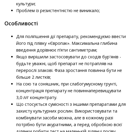
культури;
Проблем із резистентністю не виникало;
Особливості
Для поліпшення дії препарату, рекомендуємо ввести
його під плівку «Європак». Максимальна глибина
введення дорівнює п’яти сантиметрам;
Якщо вирішили застосовувати до сходів бур'янів -
будьте уважні, щоб препарат не потрапляв на
перерослі злакові. Фаза зростання повинна бути не
більше 2 листків;
На сою та соняшник, при слабогумусному грунті,
концентрація препарату не повиннаперевищувати
3,0 л/г концентрату.
Що стосується сумісності з іншими препаратами для
захисту культурних рослин. Використовувати та
комбінувати засоби можна, але в кожному разі
потрібно бути акуратними, а перед обробкою всієї
ділянки робити тест на маленькій ділянці посіву.