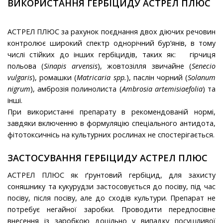
ВИКОРИСТАННЯ ГЕРБІЦИДУ АСТРЕЛ ПЛЮС
АСТРЕЛ ПЛЮС за рахунок поєднання двох діючих речовин
контролює широкий спектр однорічний бур’янів, в тому
числі стійких до інших гербіцидів, таких як: гірчиця
польова (
Sinapis arvensis
), жовтозілля звичайне (
Senecio
vulgaris
), ромашки (
Matricaria spp.
), паслін чорний (
Solanum
nigrum
), амброзія полинолиста (
Ambrosia artemisiaefolia
) та
інші.
При використанні препарату в рекомендованій нормі,
завдяки включенню в формуляцію спеціального антидота,
фітотоксичнісь на культурних рослинах не спостерігається.
ЗАСТОСУВАННЯ ГЕРБІЦИДУ АСТРЕЛ ПЛЮС
АСТРЕЛ ПЛЮС як ґрунтовий гербіцид, для захисту
соняшнику та кукурудзи застосовується до посіву, під час
посіву, після посіву, але до сходів культури. Препарат не
потребує негайної заробки. Проводити передпосівне
внесення із заробкою доцільно у випадку посушливої