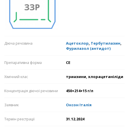
Ацетохлор
,
Тербутилазин
,
Діюча речовина
Фурилазол (антидот)
СЕ
Препаративна форма
триазини, хлорацетаніліди
Хімічний клас
450+214+15 г/л
Концентрація діючої речовини
Оксон Італія
Заявник
31.12.2024
Термін реєстрації