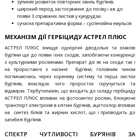
зупиняє розвиток повторних хвиль бур’янів;
широкий період застосування: до посіву і аж до
появи 3 справжніх листків у кукурудзи.
сучасна препаративна форма – суспензійна емульсія
МЕХАНІЗМ ДІЇ ГЕРБІЦИДУ АСТРЕЛ ПЛЮС
АСТРЕЛ ПЛЮС
знищує однорічні дводольні та злакові
бур’яни ще до появи їхніх сходів, запобігаючи конкуренції
з культурними рослинами. Препарат діє як на сходи так і
на проростаючі з насіння бур’яни, головним чином
поглинаючись через кореневу систему та перші листки
бур’янів, внаслідок чого проросток скручується та
відмирає. Тербутилазин, що входить до складу гербіциду
АСТРЕЛ ПЛЮС впливає на фотосинтез рослин, блокуючи
транспорт електронів в клітині бур’янів, ацетохлор впливає
на синтез білків та жирних кислот, що і призводить до
загибелі бур’янів.
СПЕКТР ЧУТЛИВОСТІ БУР’ЯНІВ ЗА