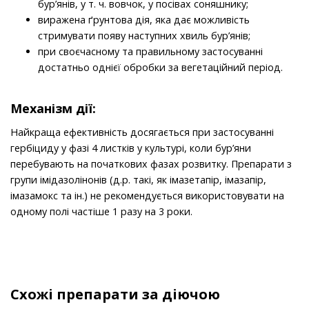
бур’янів, у т. ч. вовчок, у посівах соняшнику;
виражена ґрунтова дія, яка дає можливість
стримувати появу наступних хвиль бур’янів;
при своєчасному та правильному застосуванні
достатньо однієї обробки за вегетаційний період.
Механізм дії:
Найкраща ефективність досягається при застосуванні
гербіциду у фазі 4 листків у культурі, коли бур’яни
перебувають на початкових фазах розвитку. Препарати з
групи імідазолінонів (д.р. такі, як імазетапір, імазапір,
імазамокс та ін.) не рекомендується використовувати на
одному полі частіше 1 разу на 3 роки.
Схожі препарати за діючою