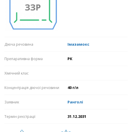
Імазамокс
Діюча речовина
РК
Препаративна форма
Хімічний клас
40 г/л
Концентрація діючої речовини
Ранголі
Заявник
31.12.2031
Термін реєстрації