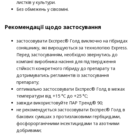
листків у культури.
Без обмежень у сівозміні.
Рекомендації щодо застосування
застосовувати Експрес® Голд виключно на гібридах
соняшнику, які вирощуються за технологією Express.
Перед застосуванням, необхідно звернутись до
компанії виробника насіння для підтвердження
стійкості конкретного гібриду до препарату та
дотримуватись регламентів із застосування
препарату;
оптимально застосовувати Експрес® Голд в межах
температури від +15 °C до +25 °C;
завжди використовуйте ПАР Тренд® 90;
не рекомендується застосовувати Експрес® Голд в
бакових сумішах з протизлаковими гербіцидами,
фосфорорганічними інсектицидами та азотними
добривами;