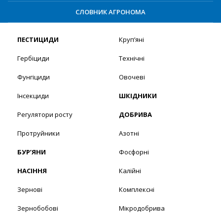
СЛОВНИК АГРОНОМА
ПЕСТИЦИДИ
Круп’яні
Гербіциди
Технічні
Фунгіциди
Овочеві
Інсекциди
ШКІДНИКИ
Регулятори росту
ДОБРИВА
Протруйники
Азотні
БУР’ЯНИ
Фосфорні
НАСІННЯ
Калійні
Зернові
Комплексні
Зернобобові
Мікродобрива