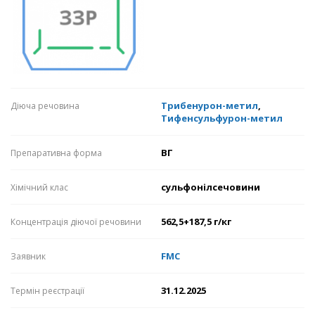
Трибенурон-метил
,
Діюча речовина
Тифенсульфурон-метил
ВГ
Препаративна форма
сульфонілсечовини
Хімічний клас
562,5+187,5 г/кг
Концентрація діючої речовини
FMC
Заявник
31.12.2025
Термін реєстрації