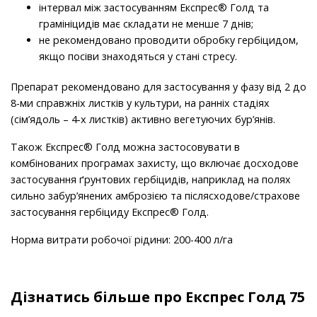
інтервал між застосуванням Експрес® Голд та
грамініцидів має складати не менше 7 днів;
не рекомендовано проводити обробку гербіцидом,
якщо посіви знаходяться у стані стресу.
Препарат рекомендовано для застосування у фазу від 2 до
8-ми справжніх листків у культури, на ранніх стадіях
(сім’ядоль – 4-х листків) активно вегетуючих бур’янів.
Також Експрес® Голд можна застосовувати в
комбінованих програмах захисту, що включає досходове
застосування ґрунтових гербіцидів, наприклад на полях
сильно забур’янених амброзією та післясходове/страхове
застосування гербіциду Експрес® Голд.
Норма витрати робочої рідини: 200-400 л/га
Дізнатись більше про Експрес Голд 75