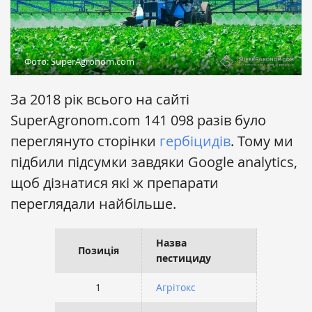
Фото: SuperAgronom.com
За 2018 рік всього на сайті
SuperAgronom.com
141 098
разів було
переглянуто сторінки
гербіцидів
. Тому ми
підбили підсумки завдяки Google analytics,
щоб дізнатися які ж препарати
переглядали найбільше.
Назва 
Перегля
Позиція
пестициду
2018
1
Агрітокс
4 