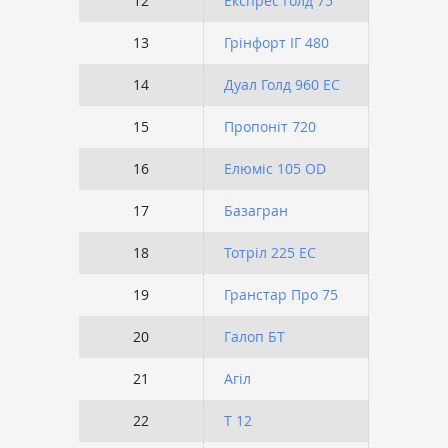
12
Експрес Голд 75
1 
13
Грінфорт ІГ 480
1 
14
Дуал Голд 960 ЕС
1 
15
Пропоніт 720
1 
16
Елюміс 105 OD
1 
17
Базагран
1 
18
Тотріл 225 ЕС
1 
19
Гранстар Про 75
1 
20
Галоп БТ
1 
21
Агіл
1 
22
Т 12
9