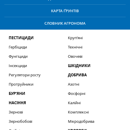
КАРТА ҐРУНТІВ
СЛОВНИК АГРОНОМА
ПЕСТИЦИДИ
Круп’яні
Гербіциди
Технічні
Фунгіциди
Овочеві
Інсекциди
ШКІДНИКИ
Регулятори росту
ДОБРИВА
Протруйники
Азотні
БУР’ЯНИ
Фосфорні
НАСІННЯ
Калійні
Зернові
Комплексні
Зернобобові
Мікродобрива