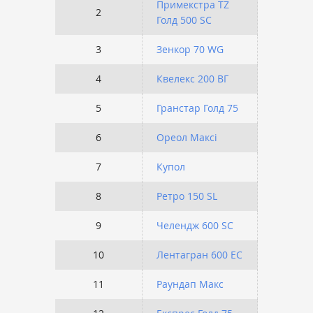
Примекстра TZ 
2
3 
Голд 500 SC
3
Зенкор 70 WG
2 
4
Квелекс 200 ВГ
1 
5
Гранстар Голд 75
1 
6
Ореол Максі
1 
7
Купол
1 
8
Ретро 150 SL
1 
9
Челендж 600 SC
1 
10
Лентагран 600 ЕС
1 
11
Раундап Макс
1 