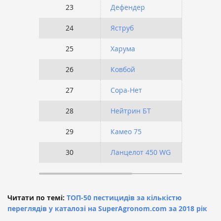
23
Дефендер
9
24
Яструб
9
25
Харума
9
26
Ковбой
9
27
Сора-Нет
9
28
Нейтрин БТ
8
29
Камео 75
8
30
Ланцелот 450 WG
8
Читати по темі:
ТОП-50 пестицидів за кількістю
переглядів у каталозі на SuperAgronom.com за 2018 рік