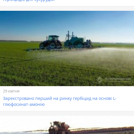
29 квітня
Зареєстровано перший на ринку гербіцид на основі L-
глюфосинат-амонію