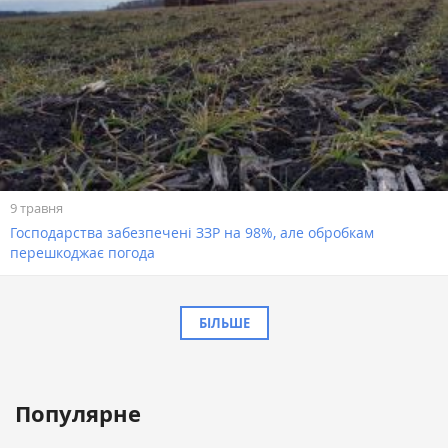
9 травня
Господарства забезпечені ЗЗР на 98%, але обробкам
перешкоджає погода
БІЛЬШЕ
Популярне