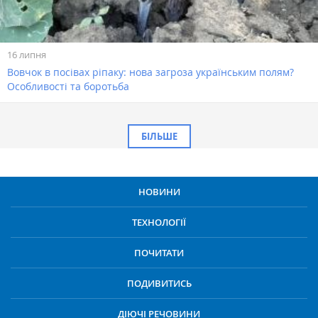
16 липня
Вовчок в посівах ріпаку: нова загроза українським полям?
Особливості та боротьба
БІЛЬШЕ
НОВИНИ
ТЕХНОЛОГІЇ
ПОЧИТАТИ
ПОДИВИТИСЬ
ДІЮЧІ РЕЧОВИНИ