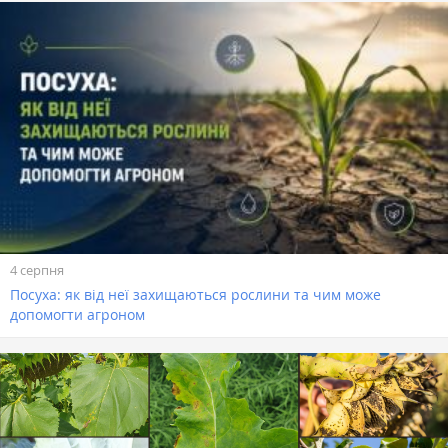
4 серпня
Посуха: як від неї захищаються рослини та чим може
допомогти агроном